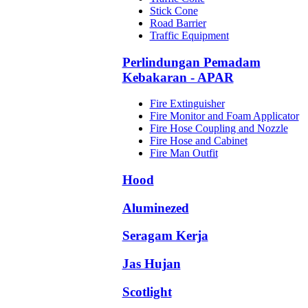
Stick Cone
Road Barrier
Traffic Equipment
Perlindungan Pemadam
Kebakaran - APAR
Fire Extinguisher
Fire Monitor and Foam Applicator
Fire Hose Coupling and Nozzle
Fire Hose and Cabinet
Fire Man Outfit
Hood
Aluminezed
Seragam Kerja
Jas Hujan
Scotlight