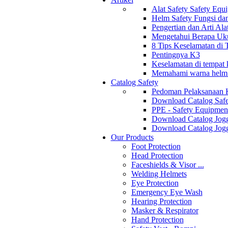
Alat Safety Safety Equ
Helm Safety Fungsi da
Pengertian dan Arti Al
Mengetahui Berapa Uku
8 Tips Keselamatan di
Pentingnya K3
Keselamatan di tempat k
Memahami warna helm s
Catalog Safety
Pedoman Pelaksanaan 
Download Catalog Safe
PPE - Safety Equipmen
Download Catalog Jogg
Download Catalog Jogg
Our Products
Foot Protection
Head Protection
Faceshields & Visor ...
Welding Helmets
Eye Protection
Emergency Eye Wash
Hearing Protection
Masker & Respirator
Hand Protection