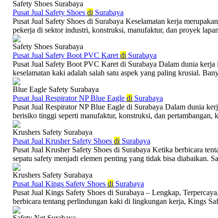
Safety Shoes Surabaya
Pusat Jual Safety Shoes
di
Surabaya
Pusat Jual Safety Shoes di Surabaya Keselamatan kerja merupakan h
pekerja di sektor industri, konstruksi, manufaktur, dan proyek lapan
Safety Shoes Surabaya
Pusat Jual Safety Boot PVC Karet
di
Surabaya
Pusat Jual Safety Boot PVC Karet di Surabaya Dalam dunia kerja in
keselamatan kaki adalah salah satu aspek yang paling krusial. Banya
Blue Eagle Safety Surabaya
Pusat Jual Respirator NP Blue Eagle
di
Surabaya
Pusat Jual Respirator NP Blue Eagle di Surabaya Dalam dunia kerj
berisiko tinggi seperti manufaktur, konstruksi, dan pertambangan, 
Krushers Safety Surabaya
Pusat Jual Krusher Safety Shoes
di
Surabaya
Pusat Jual Krusher Safety Shoes di Surabaya Ketika berbicara tent
sepatu safety menjadi elemen penting yang tidak bisa diabaikan. Sa
Krushers Safety Surabaya
Pusat Jual Kings Safety Shoes
di
Surabaya
Pusat Jual Kings Safety Shoes di Surabaya – Lengkap, Terpercaya,
berbicara tentang perlindungan kaki di lingkungan kerja, Kings Saf
Safety Net Surabaya