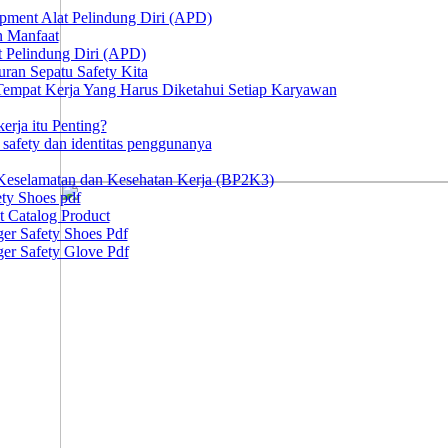
ipment Alat Pelindung Diri (APD)
n Manfaat
at Pelindung Diri (APD)
ran Sepatu Safety Kita
 Tempat Kerja Yang Harus Diketahui Setiap Karyawan
erja itu Penting?
afety dan identitas penggunanya
Keselamatan dan Kesehatan Kerja (BP2K3)
ty Shoes pdf
t Catalog Product
er Safety Shoes Pdf
er Safety Glove Pdf