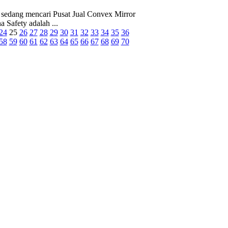
sedang mencari Pusat Jual Convex Mirror
 Safety adalah ...
24
25
26
27
28
29
30
31
32
33
34
35
36
58
59
60
61
62
63
64
65
66
67
68
69
70