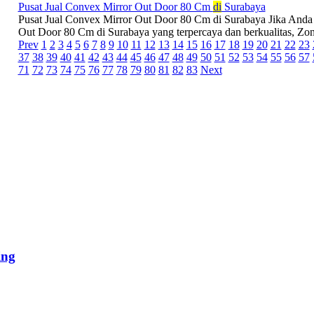
Pusat Jual Convex Mirror Out Door 80 Cm
di
Surabaya
Pusat Jual Convex Mirror Out Door 80 Cm di Surabaya Jika Anda 
Out Door 80 Cm di Surabaya yang terpercaya dan berkualitas, Zona
Prev
1
2
3
4
5
6
7
8
9
10
11
12
13
14
15
16
17
18
19
20
21
22
23
37
38
39
40
41
42
43
44
45
46
47
48
49
50
51
52
53
54
55
56
57
71
72
73
74
75
76
77
78
79
80
81
82
83
Next
ing