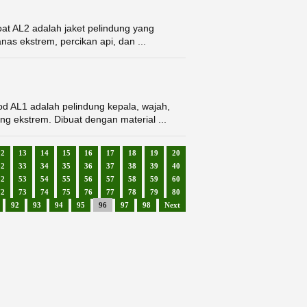
at AL2 adalah jaket pelindung yang
as ekstrem, percikan api, dan ...
d AL1 adalah pelindung kepala, wajah,
ng ekstrem. Dibuat dengan material ...
12
13
14
15
16
17
18
19
20
32
33
34
35
36
37
38
39
40
52
53
54
55
56
57
58
59
60
72
73
74
75
76
77
78
79
80
92
93
94
95
96
97
98
Next