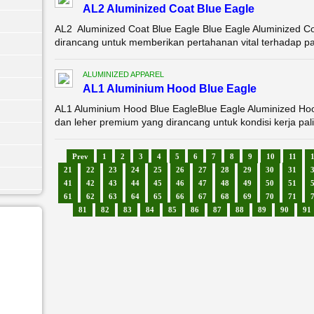
AL2 Aluminized Coat Blue Eagle
AL2 Aluminized Coat Blue Eagle Blue Eagle Aluminized Co
dirancang untuk memberikan pertahanan vital terhadap pan
ALUMINIZED APPAREL
AL1 Aluminium Hood Blue Eagle
AL1 Aluminium Hood Blue EagleBlue Eagle Aluminized Hoo
dan leher premium yang dirancang untuk kondisi kerja pali
Prev
1
2
3
4
5
6
7
8
9
10
11
21
22
23
24
25
26
27
28
29
30
31
41
42
43
44
45
46
47
48
49
50
51
61
62
63
64
65
66
67
68
69
70
71
81
82
83
84
85
86
87
88
89
90
91