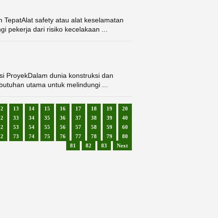
TepatAlat safety atau alat keselamatan
 pekerja dari risiko kecelakaan ...
asi ProyekDalam dunia konstruksi dan
ebutuhan utama untuk melindungi ...
12
13
14
15
16
17
18
19
20
32
33
34
35
36
37
38
39
40
52
53
54
55
56
57
58
59
60
72
73
74
75
76
77
78
79
80
81
82
83
Next