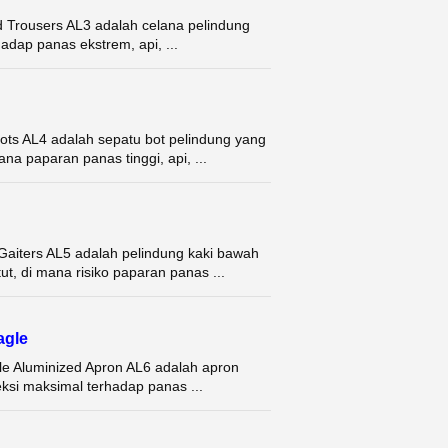
d Trousers AL3 adalah celana pelindung
adap panas ekstrem, api, ...
ots AL4 adalah sepatu bot pelindung yang
na paparan panas tinggi, api, ...
 Gaiters AL5 adalah pelindung kaki bawah
t, di mana risiko paparan panas ...
agle
e Aluminized Apron AL6 adalah apron
ksi maksimal terhadap panas ...