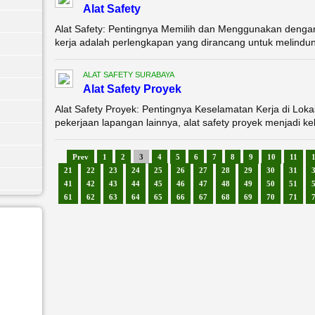
Alat Safety
Alat Safety: Pentingnya Memilih dan Menggunakan dengan 
kerja adalah perlengkapan yang dirancang untuk melindungi
ALAT SAFETY SURABAYA
Alat Safety Proyek
Alat Safety Proyek: Pentingnya Keselamatan Kerja di Lok
pekerjaan lapangan lainnya, alat safety proyek menjadi k
Prev
1
2
3
4
5
6
7
8
9
10
11
21
22
23
24
25
26
27
28
29
30
31
41
42
43
44
45
46
47
48
49
50
51
61
62
63
64
65
66
67
68
69
70
71