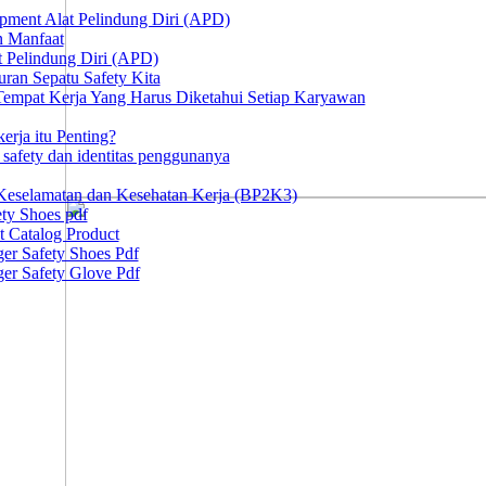
ipment Alat Pelindung Diri (APD)
n Manfaat
at Pelindung Diri (APD)
ran Sepatu Safety Kita
 Tempat Kerja Yang Harus Diketahui Setiap Karyawan
erja itu Penting?
afety dan identitas penggunanya
Keselamatan dan Kesehatan Kerja (BP2K3)
ty Shoes pdf
t Catalog Product
er Safety Shoes Pdf
er Safety Glove Pdf