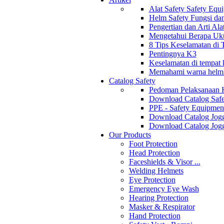
Alat Safety Safety Equ
Helm Safety Fungsi da
Pengertian dan Arti Al
Mengetahui Berapa Uku
8 Tips Keselamatan di
Pentingnya K3
Keselamatan di tempat k
Memahami warna helm s
Catalog Safety
Pedoman Pelaksanaan 
Download Catalog Safe
PPE - Safety Equipmen
Download Catalog Jogg
Download Catalog Jogg
Our Products
Foot Protection
Head Protection
Faceshields & Visor ...
Welding Helmets
Eye Protection
Emergency Eye Wash
Hearing Protection
Masker & Respirator
Hand Protection