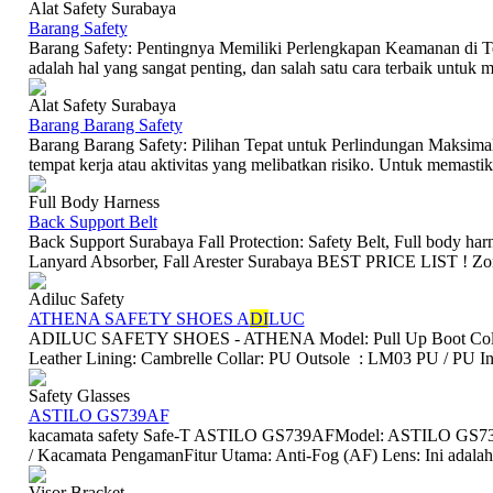
Alat Safety Surabaya
Barang Safety
Barang Safety: Pentingnya Memiliki Perlengkapan Keamanan di T
adalah hal yang sangat penting, dan salah satu cara terbaik untuk m
Alat Safety Surabaya
Barang Barang Safety
Barang Barang Safety: Pilihan Tepat untuk Perlindungan Maksimal
tempat kerja atau aktivitas yang melibatkan risiko. Untuk memastik
Full Body Harness
Back Support Belt
Back Support Surabaya Fall Protection: Safety Belt, Full body ha
Lanyard Absorber, Fall Arester Surabaya BEST PRICE LIST ! Zona
Adiluc Safety
ATHENA SAFETY SHOES A
DI
LUC
ADILUC SAFETY SHOES - ATHENA Model: Pull Up Boot Color:
Leather Lining: Cambrelle Collar: PU Outsole : LM03 PU / PU In
Safety Glasses
ASTILO GS739AF
kacamata safety Safe-T ASTILO GS739AFModel: ASTILO GS739
/ Kacamata PengamanFitur Utama: Anti-Fog (AF) Lens: Ini adalah f
Visor Bracket