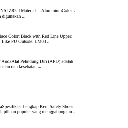
 ANSI Z87. 1Material： AluminiumColor：
a digunakan ...
 Color: Black with Red Line Upper:
 Like PU Outsole: LM03 ...
r AndaAlat Pelindung Diri (APD) adalah
atan dan kesehatan ...
pesifikasi Lengkap Kent Safety Shoes
pilihan populer yang menggabungkan ...