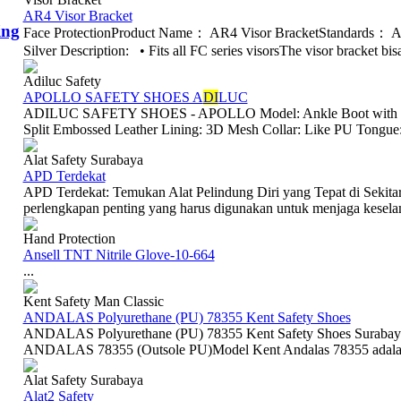
AR4 Visor Bracket
ing
Face ProtectionProduct Name： AR4 Visor BracketStandards：
Silver Description: • Fits all FC series visorsThe visor bracket bis
Adiluc Safety
APOLLO SAFETY SHOES A
DI
LUC
ADILUC SAFETY SHOES - APOLLO Model: Ankle Boot with lace
Split Embossed Leather Lining: 3D Mesh Collar: Like PU Tongue:
Alat Safety Surabaya
APD Terdekat
APD Terdekat: Temukan Alat Pelindung Diri yang Tepat di Sekita
perlengkapan penting yang harus digunakan untuk menjaga keselam
Hand Protection
Ansell TNT Nitrile Glove-10-664
...
Kent Safety Man Classic
ANDALAS Polyurethane (PU) 78355 Kent Safety Shoes
ANDALAS Polyurethane (PU) 78355 Kent Safety Shoes SurabayaS
ANDALAS 78355 (Outsole PU)Model Kent Andalas 78355 adalah 
Alat Safety Surabaya
Alat2 Safety