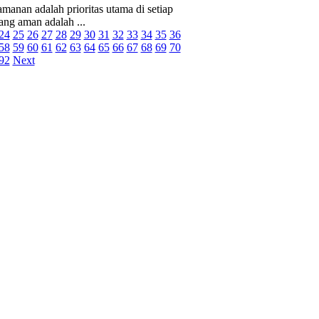
manan adalah prioritas utama di setiap
ang aman adalah ...
24
25
26
27
28
29
30
31
32
33
34
35
36
58
59
60
61
62
63
64
65
66
67
68
69
70
92
Next