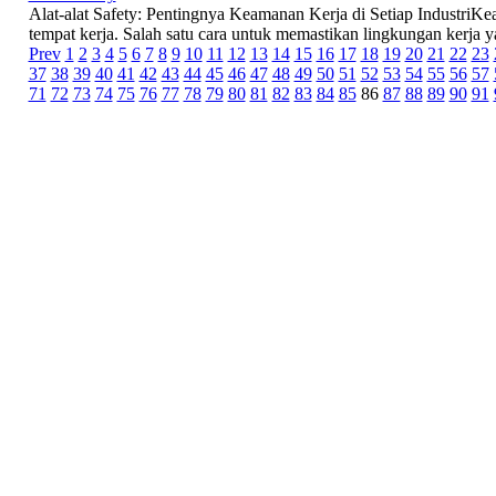
Alat-alat Safety: Pentingnya Keamanan Kerja di Setiap IndustriKea
tempat kerja. Salah satu cara untuk memastikan lingkungan kerja y
Prev
1
2
3
4
5
6
7
8
9
10
11
12
13
14
15
16
17
18
19
20
21
22
23
37
38
39
40
41
42
43
44
45
46
47
48
49
50
51
52
53
54
55
56
57
71
72
73
74
75
76
77
78
79
80
81
82
83
84
85
86
87
88
89
90
91