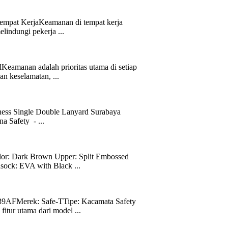
empat KerjaKeamanan di tempat kerja
elindungi pekerja ...
Keamanan adalah prioritas utama di setiap
an keselamatan, ...
rness Single Double Lanyard Surabaya
 Safety - ...
 Dark Brown Upper: Split Embossed
sock: EVA with Black ...
AFMerek: Safe-TTipe: Kacamata Safety
itur utama dari model ...