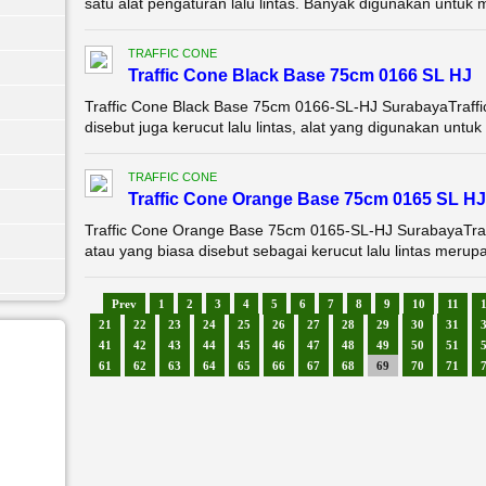
satu alat pengaturan lalu lintas. Banyak digunakan untuk m
TRAFFIC CONE
Traffic Cone Black Base 75cm 0166 SL HJ
Traffic Cone Black Base 75cm 0166-SL-HJ SurabayaTraffi
disebut juga kerucut lalu lintas, alat yang digunakan untuk
TRAFFIC CONE
Traffic Cone Orange Base 75cm 0165 SL HJ
Traffic Cone Orange Base 75cm 0165-SL-HJ SurabayaTraf
atau yang biasa disebut sebagai kerucut lalu lintas merup
Prev
1
2
3
4
5
6
7
8
9
10
11
21
22
23
24
25
26
27
28
29
30
31
41
42
43
44
45
46
47
48
49
50
51
61
62
63
64
65
66
67
68
69
70
71