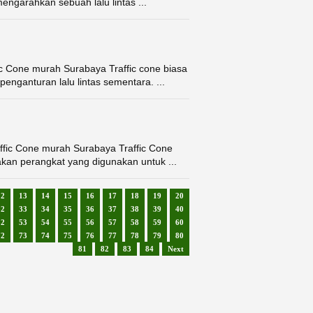
engarahkan sebuah lalu lintas ...
c Cone murah Surabaya Traffic cone biasa
 penganturan lalu lintas sementara. ...
fic Cone murah Surabaya Traffic Cone
akan perangkat yang digunakan untuk ...
12
13
14
15
16
17
18
19
20
32
33
34
35
36
37
38
39
40
52
53
54
55
56
57
58
59
60
72
73
74
75
76
77
78
79
80
81
82
83
84
Next