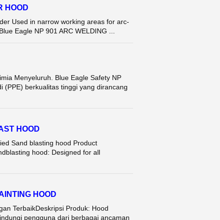
R HOOD
 Used in narrow working areas for arc-
m Blue Eagle NP 901 ARC WELDING ...
imia Menyeluruh. Blue Eagle Safety NP
 (PPE) berkualitas tinggi yang dirancang
LAST HOOD
ied Sand blasting hood Product
dblasting hood: Designed for all
PAINTING HOOD
ngan TerbaikDeskripsi Produk: Hood
indungi pengguna dari berbagai ancaman