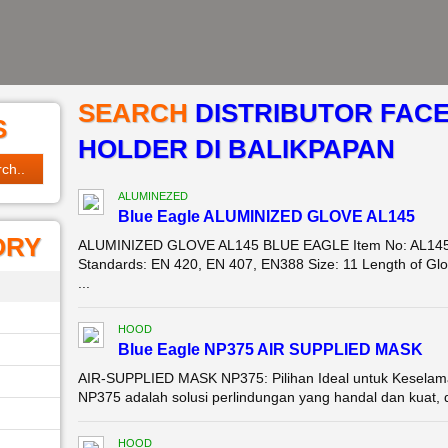
SEARCH
DISTRIBUTOR FACE
S
HOLDER DI BALIKPAPAN
ALUMINEZED
Blue Eagle ALUMINIZED GLOVE AL145
ORY
ALUMINIZED GLOVE AL145 BLUE EAGLE Item No: AL145 
Standards: EN 420, EN 407, EN388 Size: 11 Length of Glo
...
HOOD
Blue Eagle NP375 AIR SUPPLIED MASK
AIR-SUPPLIED MASK NP375: Pilihan Ideal untuk Keselama
NP375 adalah solusi perlindungan yang handal dan kuat,
HOOD