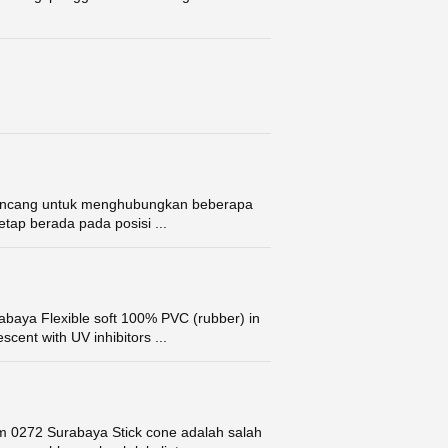
 dirancang untuk menghubungkan beberapa
tetap berada pada posisi ...
baya Flexible soft 100% PVC (rubber) in
scent with UV inhibitors ...
m 0272 Surabaya Stick cone adalah salah