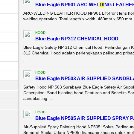
Blue Eagle NP901 ARC WEL
DI
NG LEATHE
ARC-WELDING LEATHER HOOD NP901 Lift-front lens holder
welding operation. Total length x width: 480mm x 650 m
HOOD
Blue Eagle NP312 CHEMICAL HOOD
Blue Eagle Safety NP 312 Chemical Hood: Perlindungan K
312 Chemical Hood adalah perlengkapan pelindung pribadi
...
HOOD
Blue Eagle NP503 AIR SUPPLIED SANDB
Safety Hood NP 503 Surabaya Blue Eagle Safety Air Suppl
Description: Sand blasting hood Features and Benefits San
sandblasting ...
HOOD
Blue Eagle NP505 AIR SUPPLIED SPRAY 
Air-Supplied Spray Painting Hood NP505: Solusi Perlindu
Semprot Suplai Udara NP505 dirancang khusus untuk mel