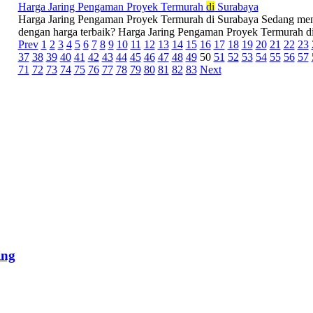
Harga Jaring Pengaman Proyek Termurah
di
Surabaya
Harga Jaring Pengaman Proyek Termurah di Surabaya Sedang menc
dengan harga terbaik? Harga Jaring Pengaman Proyek Termurah di 
Prev
1
2
3
4
5
6
7
8
9
10
11
12
13
14
15
16
17
18
19
20
21
22
23
37
38
39
40
41
42
43
44
45
46
47
48
49
50
51
52
53
54
55
56
57
71
72
73
74
75
76
77
78
79
80
81
82
83
Next
ing