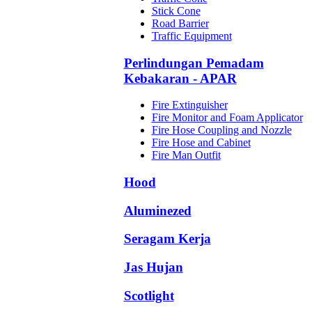
Stick Cone
Road Barrier
Traffic Equipment
Perlindungan Pemadam
Kebakaran - APAR
Fire Extinguisher
Fire Monitor and Foam Applicator
Fire Hose Coupling and Nozzle
Fire Hose and Cabinet
Fire Man Outfit
Hood
Aluminezed
Seragam Kerja
Jas Hujan
Scotlight