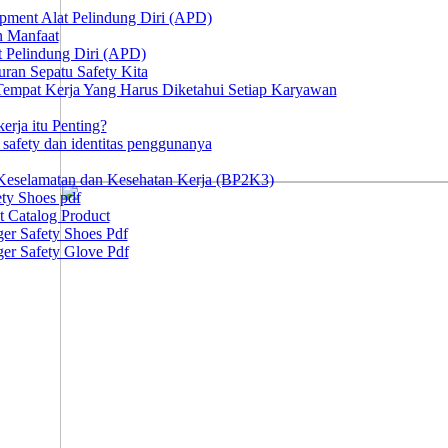
ipment Alat Pelindung Diri (APD)
n Manfaat
at Pelindung Diri (APD)
ran Sepatu Safety Kita
 Tempat Kerja Yang Harus Diketahui Setiap Karyawan
erja itu Penting?
afety dan identitas penggunanya
Keselamatan dan Kesehatan Kerja (BP2K3)
ty Shoes pdf
t Catalog Product
er Safety Shoes Pdf
er Safety Glove Pdf