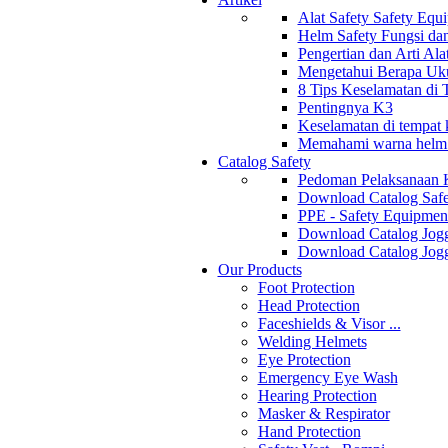
Alat Safety Safety Equ
Helm Safety Fungsi da
Pengertian dan Arti Al
Mengetahui Berapa Uku
8 Tips Keselamatan di
Pentingnya K3
Keselamatan di tempat k
Memahami warna helm s
Catalog Safety
Pedoman Pelaksanaan 
Download Catalog Safe
PPE - Safety Equipmen
Download Catalog Jogg
Download Catalog Jogg
Our Products
Foot Protection
Head Protection
Faceshields & Visor ...
Welding Helmets
Eye Protection
Emergency Eye Wash
Hearing Protection
Masker & Respirator
Hand Protection