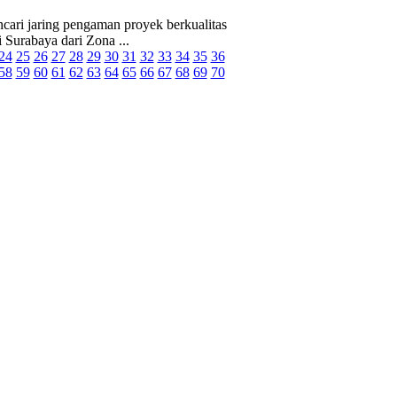
ari jaring pengaman proyek berkualitas
Surabaya dari Zona ...
24
25
26
27
28
29
30
31
32
33
34
35
36
58
59
60
61
62
63
64
65
66
67
68
69
70