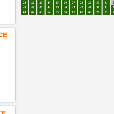
21
22
23
24
25
26
27
28
29
30
31
41
42
43
44
45
46
47
48
49
50
51
61
62
63
64
65
66
67
68
69
70
71
CE
TE