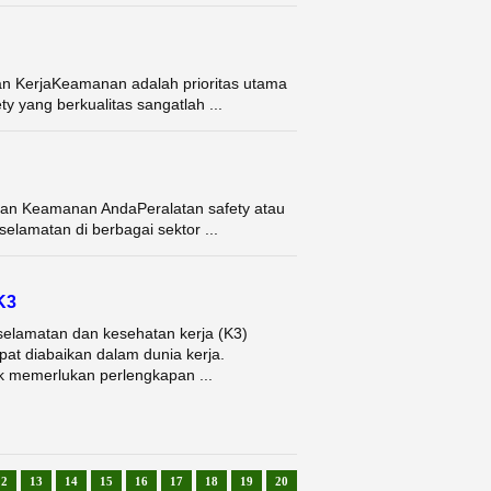
an KerjaKeamanan adalah prioritas utama
ty yang berkualitas sangatlah ...
tuhan Keamanan AndaPeralatan safety atau
selamatan di berbagai sektor ...
K3
selamatan dan kesehatan kerja (K3)
at diabaikan dalam dunia kerja.
k memerlukan perlengkapan ...
12
13
14
15
16
17
18
19
20