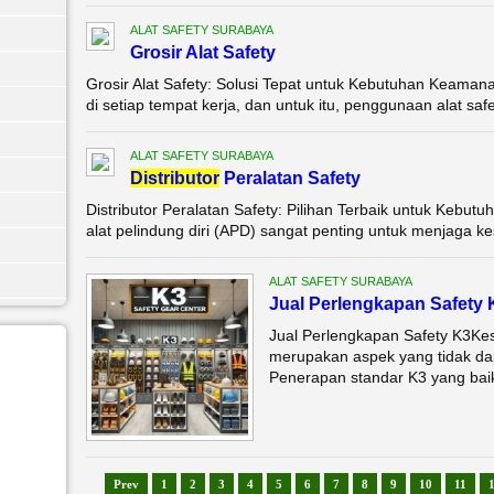
ALAT SAFETY SURABAYA
Grosir Alat Safety
Grosir Alat Safety: Solusi Tepat untuk Kebutuhan Keaman
di setiap tempat kerja, dan untuk itu, penggunaan alat safe
ALAT SAFETY SURABAYA
Di
stributor
Peralatan Safety
Distributor Peralatan Safety: Pilihan Terbaik untuk Kebu
alat pelindung diri (APD) sangat penting untuk menjaga ke
ALAT SAFETY SURABAYA
Jual Perlengkapan Safety 
Jual Perlengkapan Safety K3Ke
merupakan aspek yang tidak dap
Penerapan standar K3 yang bai
Prev
1
2
3
4
5
6
7
8
9
10
11