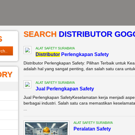
SEARCH
DISTRIBUTOR GOG
S
ALAT SAFETY SURABAYA
Di
stributor
Perlengkapan Safety
Distributor Perlengkapan Safety: Pilihan Terbaik untuk 
adalah hal yang sangat penting, dan salah satu cara untu
ORY
ALAT SAFETY SURABAYA
Jual Perlengkapan Safety
Jual Perlengkapan SafetyKeselamatan kerja menjadi aspek
berbagai industri. Salah satu cara memastikan keselama
...
ALAT SAFETY SURABAYA
Peralatan Safety