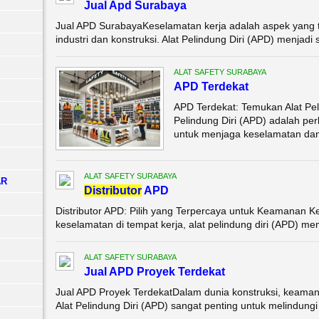
Jual Apd Surabaya
Jual APD SurabayaKeselamatan kerja adalah aspek yang ti
industri dan konstruksi. Alat Pelindung Diri (APD) menjadi 
ALAT SAFETY SURABAYA
APD Terdekat
APD Terdekat: Temukan Alat Peli
Pelindung Diri (APD) adalah pe
untuk menjaga keselamatan dan 
ALAT SAFETY SURABAYA
AR
Di
stributor
APD
Distributor APD: Pilih yang Terpercaya untuk Keamanan Ke
keselamatan di tempat kerja, alat pelindung diri (APD) m
ALAT SAFETY SURABAYA
Jual APD Proyek Terdekat
Jual APD Proyek TerdekatDalam dunia konstruksi, keaman
Alat Pelindung Diri (APD) sangat penting untuk melindungi p