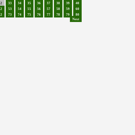
32
33
34
35
36
37
38
39
40
52
53
54
55
56
57
58
59
60
72
73
74
75
76
77
78
79
80
Next