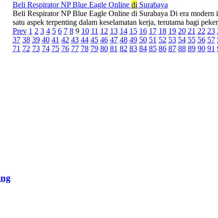
Beli Respirator NP Blue Eagle Online
di
Surabaya
Beli Respirator NP Blue Eagle Online di Surabaya Di era modern i
satu aspek terpenting dalam keselamatan kerja, terutama bagi pekerj
Prev
1
2
3
4
5
6
7
8
9
10
11
12
13
14
15
16
17
18
19
20
21
22
23
37
38
39
40
41
42
43
44
45
46
47
48
49
50
51
52
53
54
55
56
57
71
72
73
74
75
76
77
78
79
80
81
82
83
84
85
86
87
88
89
90
91
ing