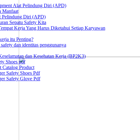
ipment Alat Pelindung Diri (APD)
n Manfaat
at Pelindung Diri (APD)
ran Sepatu Safety Kita
 Tempat Kerja Yang Harus Diketahui Setiap Karyawan
erja itu Penting?
afety dan identitas penggunanya
Keselamatan dan Kesehatan Kerja (BP2K3)
ty Shoes pdf
t Catalog Product
er Safety Shoes Pdf
er Safety Glove Pdf