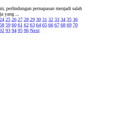
ni, perlindungan pernapasan menjadi salah
a yang ...
24
25
26
27
28
29
30
31
32
33
34
35
36
58
59
60
61
62
63
64
65
66
67
68
69
70
92
93
94
95
96
Next