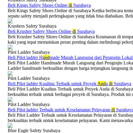
Beli Kings Safety Shoes Online
di
Surabaya
Beli Kings Safety Shoes Online di Surabaya Ketika berbicara tenta
sepatu safety menjadi perlengkapan yang tidak bisa diabaikan. Beli
Krushers Safety Surabaya
Beli Krusher Safety Shoes Online
di
Surabaya
Beli Krusher Safety Shoes Online di Surabaya Keamanan di tempat k
kaki yang tepat memainkan peran penting dalam melindungi pekerja 
Pilot Ladder Surabaya
Beli Pilot ladder H
and
made Murah Langsung dari Pengrajin Lokal
Beli Pilot Ladder Handmade Murah Langsung dari Pengrajin Loka
Ladder handmade berkualitas dengan harga terjangkau langsung dari
Pilot Ladder Surabaya
Beli Pilot ladder Kualitas Terbaik untuk Proyek
And
a
di
Surabaya
Beli Pilot Ladder Kualitas Terbaik untuk Proyek Anda di Surabay
berkualitas terbaik untuk berbagai proyek di Surabaya. Produk ini 
Pilot Ladder Surabaya
Beli Pilot ladder Terbaik untuk Keselamatan Pelayaran
di
Surabay
Beli Pilot Ladder Terbaik untuk Keselamatan Pelayaran di Suraba
berkualitas terbaik untuk keselamatan pelayaran. Kami menawarka
Blue Eagle Safety Surabaya