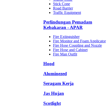
Stick Cone
Road Barrier
Traffic Equipment
Perlindungan Pemadam
Kebakaran - APAR
Fire Extinguisher
Fire Monitor and Foam Applicator
Fire Hose Coupling and Nozzle
Fire Hose and Cabinet
Fire Man Outfit
Hood
Aluminezed
Seragam Kerja
Jas Hujan
Scotlight