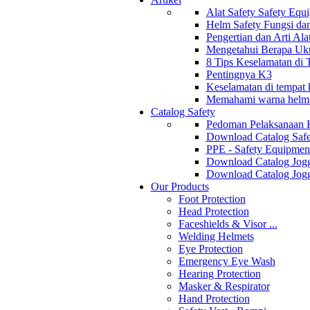
Alat Safety Safety Equ
Helm Safety Fungsi da
Pengertian dan Arti Al
Mengetahui Berapa Uku
8 Tips Keselamatan di
Pentingnya K3
Keselamatan di tempat k
Memahami warna helm s
Catalog Safety
Pedoman Pelaksanaan 
Download Catalog Safe
PPE - Safety Equipmen
Download Catalog Jogg
Download Catalog Jogg
Our Products
Foot Protection
Head Protection
Faceshields & Visor ...
Welding Helmets
Eye Protection
Emergency Eye Wash
Hearing Protection
Masker & Respirator
Hand Protection