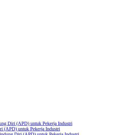
ng Diri (APD) untuk Pekerja Industri
i (APD) untuk Pekerja Industri
ndung Diri (APD) untuk Pekerja Industri