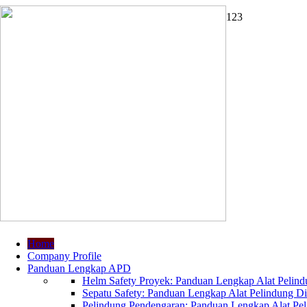
1
2
3
Home
Company Profile
Panduan Lengkap APD
Helm Safety Proyek: Panduan Lengkap Alat Pelindu
Sepatu Safety: Panduan Lengkap Alat Pelindung Dir
Pelindung Pendengaran: Panduan Lengkap Alat Peli