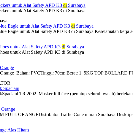
eckers untuk Alat Safety APD K3
di
Surabaya
ckers untuk Alat Safety APD K3 di Surabaya
baya
lue Eagle untuk Alat Safety APD K3
di
Surabaya
e Eagle untuk Alat Safety APD K3 di Surabaya Keselamatan kerja adala
Shoes untuk Alat Safety APD K3
di
Surabaya
hoes untuk Alat Safety APD K3 di Surabaya
 Orange
ll Orange Bahan: PVCTinggi: 70cm Berat: 1, 5KG TOP BOLLARD F
ATOR
 Spaciani
paciani TR 2002 Masker full face (penutup seluruh wajah) bertekanan 
l Orange
FULL ORANGEDistributor Traffic Cone murah Surabaya Deskri
ange Alas Hitam