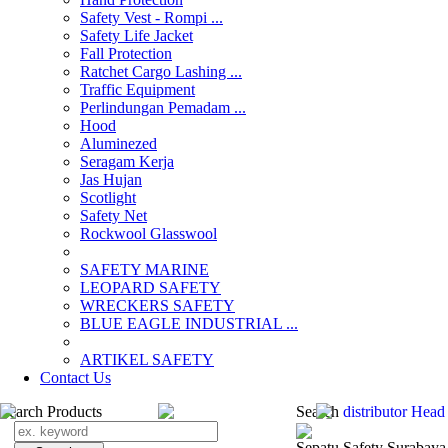
Safety Vest - Rompi ...
Safety Life Jacket
Fall Protection
Ratchet Cargo Lashing ...
Traffic Equipment
Perlindungan Pemadam ...
Hood
Aluminezed
Seragam Kerja
Jas Hujan
Scotlight
Safety Net
Rockwool Glasswool
SAFETY MARINE
LEOPARD SAFETY
WRECKERS SAFETY
BLUE EAGLE INDUSTRIAL ...
­ARTIKEL SAFETY
Contact Us
Search Products
Search
distributor Head
Sepatu Safety Surabaya