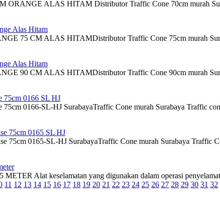
ORANGE ALAS HITAM Distributor Traffic Cone 70cm murah Sura
ange Alas Hitam
 75 CM ALAS HITAMDistributor Traffic Cone 75cm murah Sur
ange Alas Hitam
90 CM ALAS HITAMDistributor Traffic Cone 90cm murah Surabaya 
se 75cm 0166 SL HJ
 75cm 0166-SL-HJ SurabayaTraffic Cone murah Surabaya Traffic cone bia
ase 75cm 0165 SL HJ
se 75cm 0165-SL-HJ SurabayaTraffic Cone murah Surabaya Traffic Cone 
meter
TER Alat keselamatan yang digunakan dalam operasi penyelamatan atau 
0
11
12
13
14
15
16
17
18
19
20
21
22
23
24
25
26
27
28
29
30
31
32