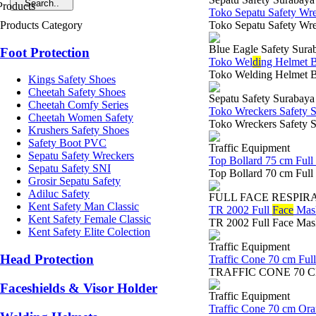
Toko Sepatu Safety Wr
Products Category
Toko Sepatu Safety Wre
Blue Eagle Safety Sura
Foot Protection
Toko Wel
di
ng Helmet B
Toko Welding Helmet Blu
Kings Safety Shoes
Cheetah Safety Shoes
Sepatu Safety Surabaya
Cheetah Comfy Series
Toko Wreckers Safety 
Cheetah Women Safety
Toko Wreckers Safety S
Krushers Safety Shoes
Safety Boot PVC
Traffic Equipment
Sepatu Safety Wreckers
Top Bollard 75 cm Full
Sepatu Safety SNI
Top Bollard 70 cm Fu
Grosir Sepatu Safety
Adiluc Safety
FULL FACE RESPIR
Kent Safety Man Classic
TR 2002 Full
Face
Mask
Kent Safety Female Classic
TR 2002 Full Face MaskS
Kent Safety Elite Colection
Traffic Equipment
Head Protection
Traffic Cone 70 cm Ful
TRAFFIC CONE 70 CM 
Faceshields & Visor Holder
Traffic Equipment
Traffic Cone 70 cm Or