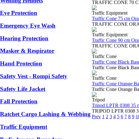
Welding Helmets
TRAFFIC CONE 70 CM 
Eye Protection
Traffic Equipment
Traffic Cone 75 cm Or
TRAFFIC CONE ORANGE
Emergency Eye Wash
Traffic Equipment
Hearing Protection
Traffic Cone 90 cm Or
TRAFFIC CONE ORANGE 
Masker & Respirator
Traffic Cone
Traffic Cone Black Ba
Hand Protection
Traffic Cone Black Base
Safety Vest - Rompi Safety
Traffic Cone
Traffic Cone Orange B
Safety Life Jacket
Traffic Cone Orange Ba
Tripod
Fall Protection
Tripod LPTR 0308 35 
TRIPOD LPTR 0308 35 ME
Ratchet Cargo Lashing & Webbing
Prev
1
2
3
4
5
6
7
8
9
1
Traffic Equipment