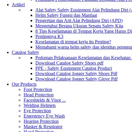
Artikel
Alat Safety Safety Equipment Alat Pelindung Diri
Helm Safety Fungsi dan Manfaat
Pengertian dan Arti Alat Pelindung Diri (APD)
Mengetahui Berapa Ukuran Sepatu Safety Kita
8 Tips Keselamatan di Tempat Kerja Yang Harus D
Pentingnya K3
Keselamatan di tempat kerja itu Penting?
Memahami warna helm safety dan identitas penggu
Catalog Safety
Pedoman Pelaksanaan Keselamatan dan Kesehatan
Download Catalog Safety Shoes pdf
PPE - Safety Equipment Catalog Product
Download Catalog Jogger Safety Shoes Pdf
Download Catalog Jogger Safety Glove Pdf
Our Products
Foot Protection
Head Protection
Faceshields & Visor ...
Welding Helmets
Eye Protection
Emergency Eye Wash
Hearing Protection
Masker & Respirator
Hand Protection