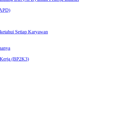
 (APD)
iketahui Setiap Karyawan
nanya
 Kerja (BP2K3)