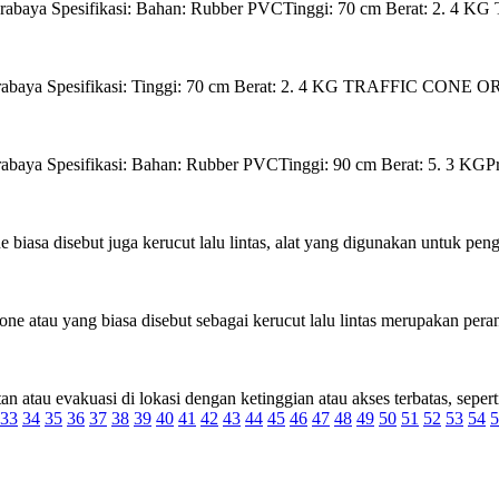
baya Spesifikasi: Bahan: Rubber PVCTinggi: 70 cm Berat: 2.
abaya Spesifikasi: Tinggi: 70 cm Berat: 2. 4 KG TRAFFIC C
Spesifikasi: Bahan: Rubber PVCTinggi: 90 cm Berat: 5. 3 KGProd
sa disebut juga kerucut lalu lintas, alat yang digunakan untuk pengant
atau yang biasa disebut sebagai kerucut lalu lintas merupakan peran
evakuasi di lokasi dengan ketinggian atau akses terbatas, seperti l
33
34
35
36
37
38
39
40
41
42
43
44
45
46
47
48
49
50
51
52
53
54
5