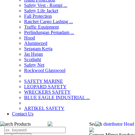
Safety Vest - Rompi ...
Safety Life Jacket
Fall Protection
Ratchet Cargo Lashing ...
Traffic Equipment
Perlindungan Pemadam ...
Hood
Aluminezed
Seragam Kerja
Jas Hujan
Scotlight
Safety Net
Rockwool Glasswool
SAFETY MARINE
LEOPARD SAFETY
WRECKERS SAFETY
BLUE EAGLE INDUSTRIAL ...
­ARTIKEL SAFETY
Contact Us
Search Products
Search
distributor Hea
Convex Mirror Surabay