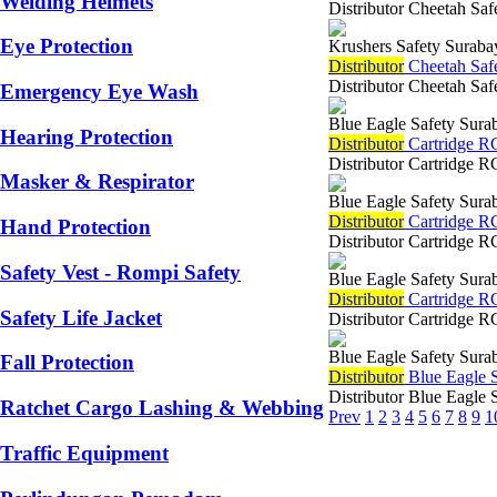
Welding Helmets
Distributor Cheetah Saf
Eye Protection
Krushers Safety Suraba
Di
stributor
Cheetah Safe
Distributor Cheetah Saf
Emergency Eye Wash
Blue Eagle Safety Sura
Hearing Protection
Di
stributor
Cartridge RC
Distributor Cartridge R
Masker & Respirator
Blue Eagle Safety Sura
Di
stributor
Cartridge RC
Hand Protection
Distributor Cartridge R
Safety Vest - Rompi Safety
Blue Eagle Safety Sura
Di
stributor
Cartridge RC
Safety Life Jacket
Distributor Cartridge R
Blue Eagle Safety Sura
Fall Protection
Di
stributor
Blue Eagle S
Distributor Blue Eagle 
Ratchet Cargo Lashing & Webbing
Prev
1
2
3
4
5
6
7
8
9
1
Traffic Equipment