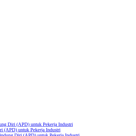
ng Diri (APD) untuk Pekerja Industri
i (APD) untuk Pekerja Industri
ndung Diri (APD) untuk Pekerja Industri