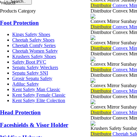
Di
stributor
Convex Mirr
Products Category
Distributor Convex Mir
Convex Mirror Surabay
Foot Protection
Di
stributor
Convex Mirro
Distributor Convex Mirr
Kings Safety Shoes
Cheetah Safety Shoes
Convex Mirror Surabay
Cheetah Comfy Series
Di
stributor
Convex Mirr
Cheetah Women Safety
Distributor Convex Mir
Krushers Safety Shoes
Safety Boot PVC
Convex Mirror Surabay
Sepatu Safety Wreckers
Di
stributor
Convex Mirro
Sepatu Safety SNI
Distributor Convex Mir
Grosir Sepatu Safety
Adiluc Safety
Convex Mirror Surabay
Kent Safety Man Classic
Di
stributor
Convex Mirr
Kent Safety Female Classic
Distributor Convex Mir
Kent Safety Elite Colection
Convex Mirror Surabay
Head Protection
Di
stributor
Convex Mirro
Distributor Convex Mirr
Faceshields & Visor Holder
Krushers Safety Suraba
Di
stributor
Cheetah Safe