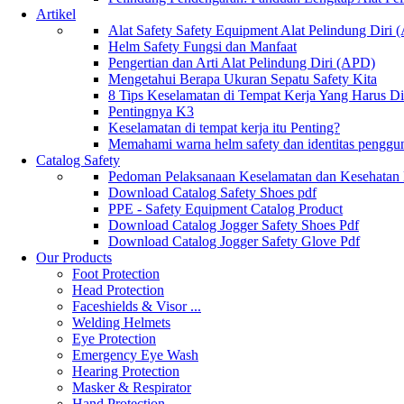
Artikel
Alat Safety Safety Equipment Alat Pelindung Diri
Helm Safety Fungsi dan Manfaat
Pengertian dan Arti Alat Pelindung Diri (APD)
Mengetahui Berapa Ukuran Sepatu Safety Kita
8 Tips Keselamatan di Tempat Kerja Yang Harus D
Pentingnya K3
Keselamatan di tempat kerja itu Penting?
Memahami warna helm safety dan identitas penggu
Catalog Safety
Pedoman Pelaksanaan Keselamatan dan Kesehatan
Download Catalog Safety Shoes pdf
PPE - Safety Equipment Catalog Product
Download Catalog Jogger Safety Shoes Pdf
Download Catalog Jogger Safety Glove Pdf
Our Products
Foot Protection
Head Protection
Faceshields & Visor ...
Welding Helmets
Eye Protection
Emergency Eye Wash
Hearing Protection
Masker & Respirator
Hand Protection