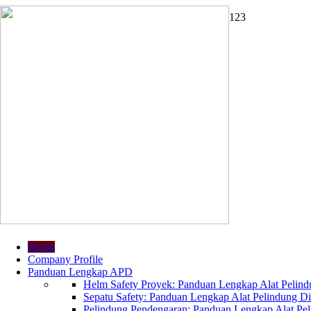
1
2
3
Home
Company Profile
Panduan Lengkap APD
Helm Safety Proyek: Panduan Lengkap Alat Pelindu
Sepatu Safety: Panduan Lengkap Alat Pelindung Dir
Pelindung Pendengaran: Panduan Lengkap Alat Peli