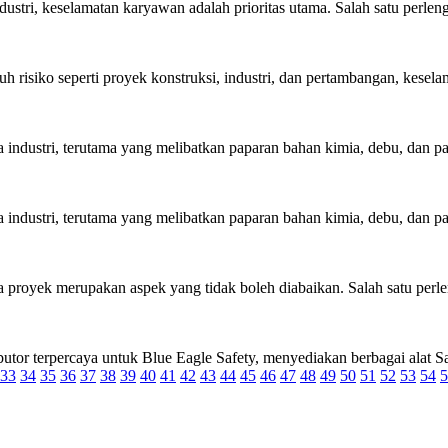
stri, keselamatan karyawan adalah prioritas utama. Salah satu perleng
 risiko seperti proyek konstruksi, industri, dan pertambangan, keselam
industri, terutama yang melibatkan paparan bahan kimia, debu, dan par
industri, terutama yang melibatkan paparan bahan kimia, debu, dan par
a proyek merupakan aspek yang tidak boleh diabaikan. Salah satu perle
utor terpercaya untuk Blue Eagle Safety, menyediakan berbagai alat Sa
33
34
35
36
37
38
39
40
41
42
43
44
45
46
47
48
49
50
51
52
53
54
5