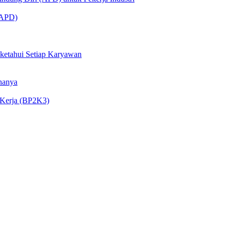
 (APD)
iketahui Setiap Karyawan
nanya
 Kerja (BP2K3)