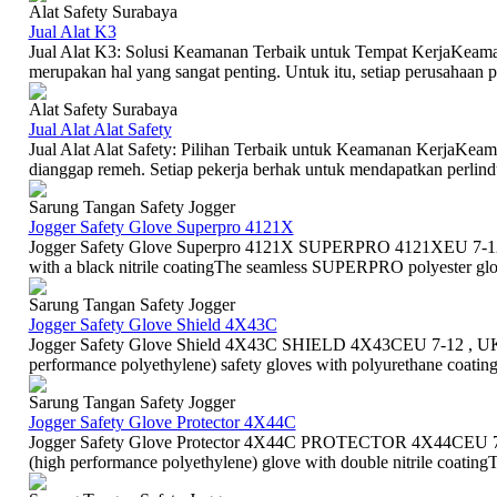
Alat Safety Surabaya
Jual Alat K3
Jual Alat K3: Solusi Keamanan Terbaik untuk Tempat KerjaKeaman
merupakan hal yang sangat penting. Untuk itu, setiap perusahaan 
Alat Safety Surabaya
Jual Alat Alat Safety
Jual Alat Alat Safety: Pilihan Terbaik untuk Keamanan KerjaKeama
dianggap remeh. Setiap pekerja berhak untuk mendapatkan perlind
Sarung Tangan Safety Jogger
Jogger Safety Glove Superpro 4121X
Jogger Safety Glove Superpro 4121X SUPERPRO 4121XEU 7-12 
with a black nitrile coatingThe seamless SUPERPRO polyester glove
Sarung Tangan Safety Jogger
Jogger Safety Glove Shield 4X43C
Jogger Safety Glove Shield 4X43C SHIELD 4X43CEU 7-12 , UK
performance polyethylene) safety gloves with polyurethane coati
Sarung Tangan Safety Jogger
Jogger Safety Glove Protector 4X44C
Jogger Safety Glove Protector 4X44C PROTECTOR 4X44CEU 7
(high performance polyethylene) glove with double nitrile coat