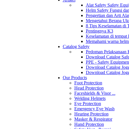
Alat Safety Safety Equ
Helm Safety Fungsi da
Pengertian dan Arti Al
Mengetahui Berapa Uku
8 Tips Keselamatan di
Pentingnya K3
Keselamatan di tempat k
Memahami warna helm s
Catalog Safety
Pedoman Pelaksanaan 
Download Catalog Safe
PPE - Safety Equipmen
Download Catalog Jogg
Download Catalog Jogg
Our Products
Foot Protection
Head Protection
Faceshields & Visor ...
Welding Helmets
Eye Protection
Emergency Eye Wash
Hearing Protection
Masker & Respirator
Hand Protection