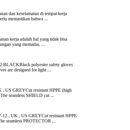
an dan keselamatan di tempat kerja
perlu memastikan bahwa ...
nan kerja adalah hal yang tidak bisa
ungan yang memadai, ...
BLACKBlack polyester safety gloves
s are designed for light ...
 , US GREYCut resistant HPPE (high
ngThe seamless SHIELD cut ...
-12 , UK , US GREYCut resistant HPPE
ingThe seamless PROTECTOR ...