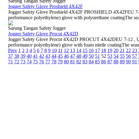
Sarung Tangan Safety Jogger
Jogger Safety Glove Proshield 4X42F
Jogger Safety Glove Proshield 4X42F PROSHIELD 4X42FEU 7-12
performance polyethylene) glove with polyurethane coatingThe se
Sarung Tangan Safety Jogger
Jogger Safety Glove Procut 4X42D
Jogger Safety Glove Procut 4X42D PROCUT 4X42DEU 7-12 , UK
performance polyethylene) glove with foam nitrile coatingThe sea
Prev
1
2
3
4
5
6
7
8
9
10
11
12
13
14
15
16
17
18
19
20
21
22
23
37
38
39
40
41
42
43
44
45
46
47
48
49
50
51
52
53
54
55
56
57
71
72
73
74
75
76
77
78
79
80
81
82
83
84
85
86
87
88
89
90
91