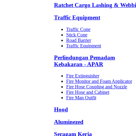
Ratchet Cargo Lashing & Webb
Traffic Equipment
Traffic Cone
Stick Cone
Road Barrier
Traffic Equipment
Perlindungan Pemadam
Kebakaran - APAR
Fire Extinguisher
Fire Monitor and Foam Applicator
Fire Hose Coupling and Nozzle
Fire Hose and Cabinet
Fire Man Outfit
Hood
Aluminezed
Seragam Kerja