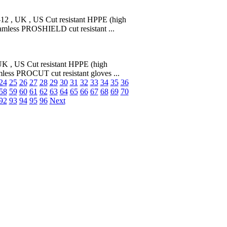
 , UK , US Cut resistant HPPE (high
amless PROSHIELD cut resistant ...
 , US Cut resistant HPPE (high
mless PROCUT cut resistant gloves ...
24
25
26
27
28
29
30
31
32
33
34
35
36
58
59
60
61
62
63
64
65
66
67
68
69
70
92
93
94
95
96
Next