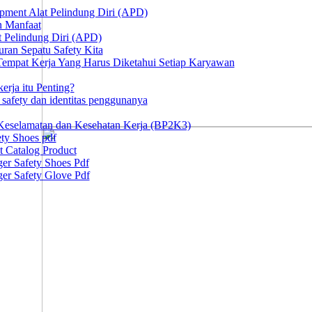
ipment Alat Pelindung Diri (APD)
n Manfaat
at Pelindung Diri (APD)
ran Sepatu Safety Kita
 Tempat Kerja Yang Harus Diketahui Setiap Karyawan
erja itu Penting?
afety dan identitas penggunanya
Keselamatan dan Kesehatan Kerja (BP2K3)
ty Shoes pdf
t Catalog Product
er Safety Shoes Pdf
er Safety Glove Pdf