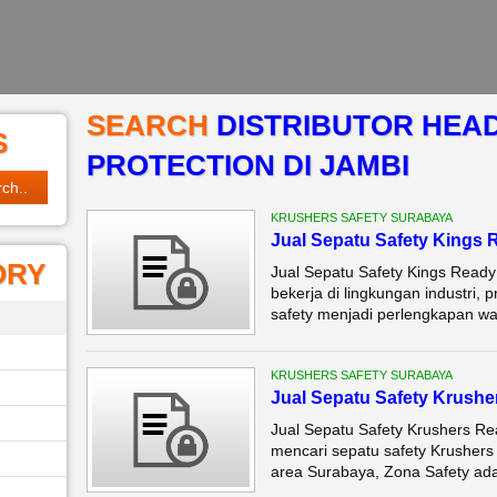
SEARCH
DISTRIBUTOR HEA
S
PROTECTION DI JAMBI
KRUSHERS SAFETY SURABAYA
Jual Sepatu Safety Kings
ORY
Jual Sepatu Safety Kings Ready
bekerja di lingkungan industri, 
safety menjadi perlengkapan waj
KRUSHERS SAFETY SURABAYA
Jual Sepatu Safety Krush
Jual Sepatu Safety Krushers Re
mencari sepatu safety Krushers b
area Surabaya, Zona Safety adal