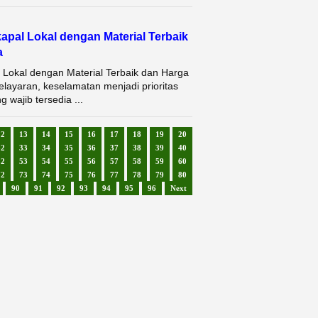
apal Lokal dengan Material Terbaik
a
Lokal dengan Material Terbaik dan Harga
ayaran, keselamatan menjadi prioritas
 wajib tersedia ...
12
13
14
15
16
17
18
19
20
32
33
34
35
36
37
38
39
40
52
53
54
55
56
57
58
59
60
72
73
74
75
76
77
78
79
80
90
91
92
93
94
95
96
Next