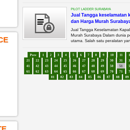
PILOT LADDER SURABAYA
Jual Tangga keselamatan k
dan Harga Murah Surabay
Jual Tangga Keselamatan Kapal 
Murah Surabaya Dalam dunia pel
CE
utama. Salah satu peralatan yang
Prev
1
2
3
4
5
6
7
8
9
10
11
21
22
23
24
25
26
27
28
29
30
31
41
42
43
44
45
46
47
48
49
50
51
61
62
63
64
65
66
67
68
69
70
71
81
82
83
84
85
86
87
88
89
TE