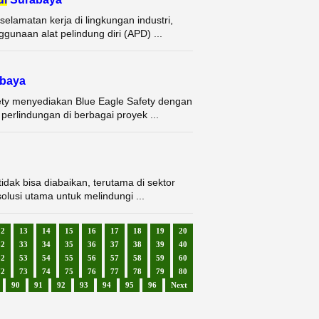
elamatan kerja di lingkungan industri,
unaan alat pelindung diri (APD) ...
baya
ety menyediakan Blue Eagle Safety dengan
erlindungan di berbagai proyek ...
dak bisa diabaikan, terutama di sektor
solusi utama untuk melindungi ...
12
13
14
15
16
17
18
19
20
32
33
34
35
36
37
38
39
40
52
53
54
55
56
57
58
59
60
72
73
74
75
76
77
78
79
80
90
91
92
93
94
95
96
Next