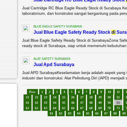
Jual Cartridge RC Blue Eagle Ready Stock di Surabaya Kes
laboratorium, dan konstruksi sangat bergantung pada pengg
BLUE EAGLE SAFETY SURABAYA
Jual Blue Eagle Safety Ready Stock
di
Sura
Jual Blue Eagle Safety Ready Stock di SurabayaZona Saf
ready stock di Surabaya, siap untuk memenuhi kebutuhan p
ALAT SAFETY SURABAYA
Jual Apd Surabaya
Jual APD SurabayaKeselamatan kerja adalah aspek yang ti
industri dan konstruksi. Alat Pelindung Diri (APD) menjadi 
Prev
1
2
3
4
5
6
7
8
9
10
11
21
22
23
24
25
26
27
28
29
30
31
41
42
43
44
45
46
47
48
49
50
51
61
62
63
64
65
66
67
68
69
70
71
81
82
83
84
85
86
87
88
89