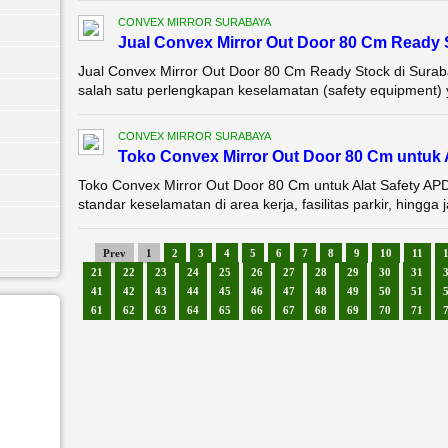
CONVEX MIRROR SURABAYA
Jual Convex Mirror Out Door 80 Cm Ready
Jual Convex Mirror Out Door 80 Cm Ready Stock di Sura
salah satu perlengkapan keselamatan (safety equipment) y
CONVEX MIRROR SURABAYA
Toko Convex Mirror Out Door 80 Cm untuk 
Toko Convex Mirror Out Door 80 Cm untuk Alat Safety A
standar keselamatan di area kerja, fasilitas parkir, hing
Prev
1
2
3
4
5
6
7
8
9
10
11
21
22
23
24
25
26
27
28
29
30
31
41
42
43
44
45
46
47
48
49
50
51
61
62
63
64
65
66
67
68
69
70
71