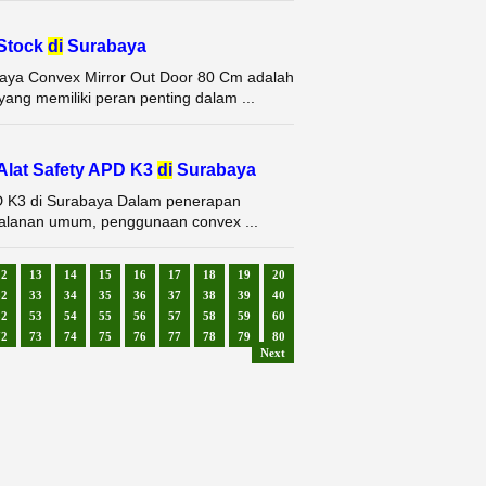
 Stock
di
Surabaya
baya Convex Mirror Out Door 80 Cm adalah
ang memiliki peran penting dalam ...
Alat Safety APD K3
di
Surabaya
PD K3 di Surabaya Dalam penerapan
ga jalanan umum, penggunaan convex ...
12
13
14
15
16
17
18
19
20
32
33
34
35
36
37
38
39
40
52
53
54
55
56
57
58
59
60
72
73
74
75
76
77
78
79
80
Next