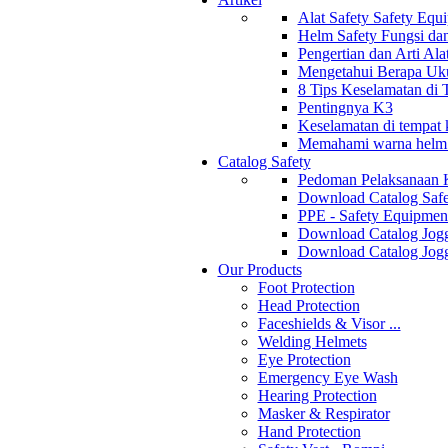
Alat Safety Safety Equ
Helm Safety Fungsi da
Pengertian dan Arti Al
Mengetahui Berapa Uku
8 Tips Keselamatan di
Pentingnya K3
Keselamatan di tempat k
Memahami warna helm s
Catalog Safety
Pedoman Pelaksanaan 
Download Catalog Safe
PPE - Safety Equipmen
Download Catalog Jogg
Download Catalog Jogg
Our Products
Foot Protection
Head Protection
Faceshields & Visor ...
Welding Helmets
Eye Protection
Emergency Eye Wash
Hearing Protection
Masker & Respirator
Hand Protection