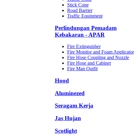
Stick Cone
Road Barrier
Traffic Equipment
Perlindungan Pemadam
Kebakaran - APAR
Fire Extinguisher
Fire Monitor and Foam Applicator
Fire Hose Coupling and Nozzle
Fire Hose and Cabinet
Fire Man Outfit
Hood
Aluminezed
Seragam Kerja
Jas Hujan
Scotlight