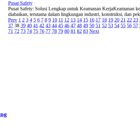
Pusat Safety
Pusat Safety: Solusi Lengkap untuk Keamanan KerjaKeamanan kerj
diabaikan, terutama dalam lingkungan industri, konstruksi, dan peke
Prev
1
2
3
4
5
6
7
8
9
10
11
12
13
14
15
16
17
18
19
20
21
22
23
37
38
39
40
41
42
43
44
45
46
47
48
49
50
51
52
53
54
55
56
57
71
72
73
74
75
76
77
78
79
80
81
82
83
Next
ing