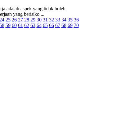
a adalah aspek yang tidak boleh
rjaan yang berisiko ...
24
25
26
27
28
29
30
31
32
33
34
35
36
58
59
60
61
62
63
64
65
66
67
68
69
70