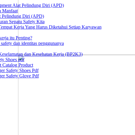
ipment Alat Pelindung Diri (APD)
n Manfaat
at Pelindung Diri (APD)
ran Sepatu Safety Kita
 Tempat Kerja Yang Harus Diketahui Setiap Karyawan
erja itu Penting?
afety dan identitas penggunanya
Keselamatan dan Kesehatan Kerja (BP2K3)
ty Shoes pdf
t Catalog Product
er Safety Shoes Pdf
er Safety Glove Pdf