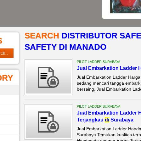
SEARCH
DISTRIBUTOR SAFE
S
SAFETY DI MANADO
PILOT LADDER SURABAYA
Jual Embarkation Ladder H
ORY
Jual Embarkation Ladder Harga 
sedang mencari tangga embarkas
bersaing, Jual Embarkation Ladd
PILOT LADDER SURABAYA
Jual Embarkation Ladder
Terjangkau
di
Surabaya
Jual Embarkation Ladder Hand
Surabaya Temukan kualitas terb
Handmade dengan Harga Terjang