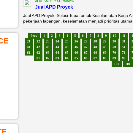
ALAT SAFETY SURABAYA
Jual APD Proyek
Jual APD Proyek: Solusi Tepat untuk Keselamatan Kerja A
pekerjaan lapangan, keselamatan menjadi prioritas utama. 
Prev
1
2
3
4
5
6
7
8
9
10
11
CE
21
22
23
24
25
26
27
28
29
30
31
41
42
43
44
45
46
47
48
49
50
51
61
62
63
64
65
66
67
68
69
70
71
81
82
83
84
85
86
87
88
89
90
100
101
TE