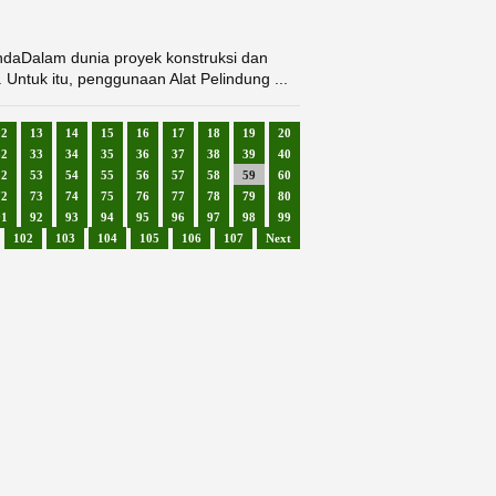
ndaDalam dunia proyek konstruksi dan
Untuk itu, penggunaan Alat Pelindung ...
12
13
14
15
16
17
18
19
20
32
33
34
35
36
37
38
39
40
52
53
54
55
56
57
58
59
60
72
73
74
75
76
77
78
79
80
91
92
93
94
95
96
97
98
99
102
103
104
105
106
107
Next