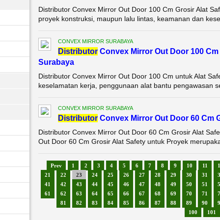
Distributor Convex Mirror Out Door 100 Cm Grosir Alat Saf
proyek konstruksi, maupun lalu lintas, keamanan dan kese
CONVEX MIRROR SURABAYA
Di
stributor
Convex Mirror Out Door 100 Cm 
Surabaya
Distributor Convex Mirror Out Door 100 Cm untuk Alat Sa
keselamatan kerja, penggunaan alat bantu pengawasan se
CONVEX MIRROR SURABAYA
Di
stributor
Convex Mirror Out Door 60 Cm G
Distributor Convex Mirror Out Door 60 Cm Grosir Alat Safe
Out Door 60 Cm Grosir Alat Safety untuk Proyek merupakan
Prev
1
2
3
4
5
6
7
8
9
10
11
21
22
23
24
25
26
27
28
29
30
31
41
42
43
44
45
46
47
48
49
50
51
61
62
63
64
65
66
67
68
69
70
71
81
82
83
84
85
86
87
88
89
90
100
101