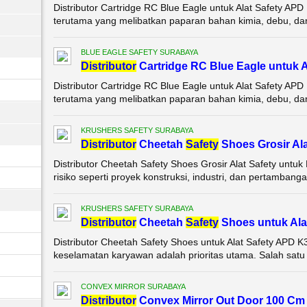
Distributor Cartridge RC Blue Eagle untuk Alat Safety APD
terutama yang melibatkan paparan bahan kimia, debu, dan
BLUE EAGLE SAFETY SURABAYA
Di
stributor
Cartridge RC Blue Eagle untuk 
Distributor Cartridge RC Blue Eagle untuk Alat Safety APD
terutama yang melibatkan paparan bahan kimia, debu, dan
KRUSHERS SAFETY SURABAYA
Di
stributor
Cheetah
Safety
Shoes Grosir Al
Distributor Cheetah Safety Shoes Grosir Alat Safety untu
risiko seperti proyek konstruksi, industri, dan pertambang
KRUSHERS SAFETY SURABAYA
Di
stributor
Cheetah
Safety
Shoes untuk Ala
Distributor Cheetah Safety Shoes untuk Alat Safety APD K3
keselamatan karyawan adalah prioritas utama. Salah satu 
CONVEX MIRROR SURABAYA
Di
stributor
Convex Mirror Out Door 100 Cm 