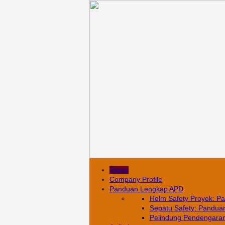
Home
Company Profile
Panduan Lengkap APD
Helm Safety Proyek: Pa
Sepatu Safety: Panduan 
Pelindung Pendengaran: