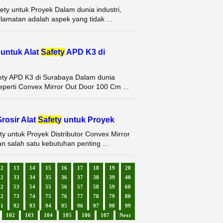
ety untuk Proyek Dalam dunia industri,
lamatan adalah aspek yang tidak ...
untuk Alat
Safety
APD K3 di
fety APD K3 di Surabaya Dalam dunia
perti Convex Mirror Out Door 100 Cm ...
rosir Alat
Safety
untuk Proyek
ty untuk Proyek Distributor Convex Mirror
 salah satu kebutuhan penting ...
12
13
14
15
16
17
18
19
20
32
33
34
35
36
37
38
39
40
52
53
54
55
56
57
58
59
60
72
73
74
75
76
77
78
79
80
91
92
93
94
95
96
97
98
99
102
103
104
105
106
107
Next