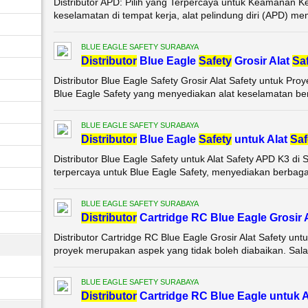
Distributor APD: Pilih yang Terpercaya untuk Keamanan Ke
keselamatan di tempat kerja, alat pelindung diri (APD) m
BLUE EAGLE SAFETY SURABAYA
Di
stributor
Blue Eagle
Safety
Grosir Alat
Sa
Distributor Blue Eagle Safety Grosir Alat Safety untuk Pro
Blue Eagle Safety yang menyediakan alat keselamatan berk
BLUE EAGLE SAFETY SURABAYA
Di
stributor
Blue Eagle
Safety
untuk Alat
Saf
Distributor Blue Eagle Safety untuk Alat Safety APD K3 di
terpercaya untuk Blue Eagle Safety, menyediakan berbagai 
BLUE EAGLE SAFETY SURABAYA
Di
stributor
Cartridge RC Blue Eagle Grosir 
Distributor Cartridge RC Blue Eagle Grosir Alat Safety un
proyek merupakan aspek yang tidak boleh diabaikan. Sala
BLUE EAGLE SAFETY SURABAYA
Di
stributor
Cartridge RC Blue Eagle untuk 