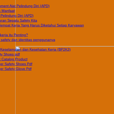
pment Alat Pelindung Diri (APD)
n Manfaat
 Pelindung Diri (APD)
ran Sepatu Safety Kita
Tempat Kerja Yang Harus Diketahui Setiap Karyawan
erja itu Penting?
afety dan identitas penggunanya
Keselamatan dan Kesehatan Kerja (BP2K3)
ty Shoes pdf
 Catalog Product
er Safety Shoes Pdf
er Safety Glove Pdf