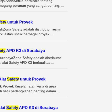
rja AndaKetika berbicara tentang
emegang peranan yang sangat penting. ...
fety
untuk Proyek
yekZona Safety adalah distributor resmi
ualitas untuk berbagai proyek ...
ety
APD K3 di Surabaya
 SurabayaZona Safety adalah distributor
alat Safety APD K3 berkualitas ...
Alat
Safety
untuk Proyek
tuk Proyek Keselamatan kerja di area
h satu perlengkapan penting dalam ...
Alat
Safety
APD K3 di Surabaya