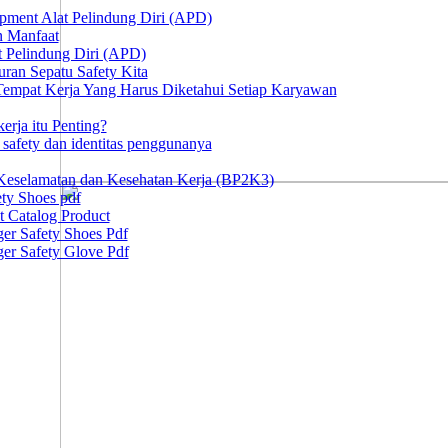
ipment Alat Pelindung Diri (APD)
n Manfaat
at Pelindung Diri (APD)
ran Sepatu Safety Kita
 Tempat Kerja Yang Harus Diketahui Setiap Karyawan
erja itu Penting?
afety dan identitas penggunanya
Keselamatan dan Kesehatan Kerja (BP2K3)
ty Shoes pdf
t Catalog Product
er Safety Shoes Pdf
er Safety Glove Pdf