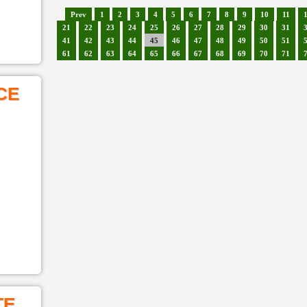
Prev
1
2
3
4
5
6
7
8
9
10
11
21
22
23
24
25
26
27
28
29
30
31
41
42
43
44
45
46
47
48
49
50
51
61
62
63
64
65
66
67
68
69
70
71
CE
TE