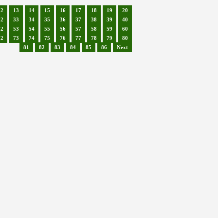
12
13
14
15
16
17
18
19
20
32
33
34
35
36
37
38
39
40
52
53
54
55
56
57
58
59
60
72
73
74
75
76
77
78
79
80
81
82
83
84
85
86
Next