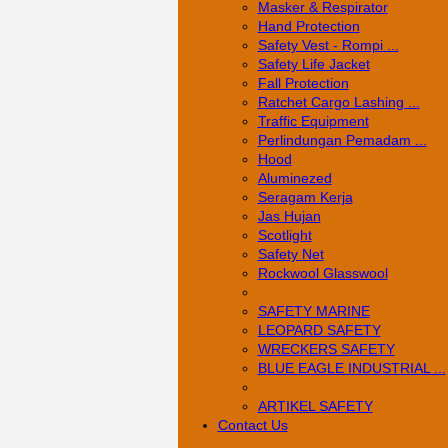
Masker & Respirator
Hand Protection
Safety Vest - Rompi ...
Safety Life Jacket
Fall Protection
Ratchet Cargo Lashing ...
Traffic Equipment
Perlindungan Pemadam ...
Hood
Aluminezed
Seragam Kerja
Jas Hujan
Scotlight
Safety Net
Rockwool Glasswool
SAFETY MARINE
LEOPARD SAFETY
WRECKERS SAFETY
BLUE EAGLE INDUSTRIAL ...
­ARTIKEL SAFETY
Contact Us