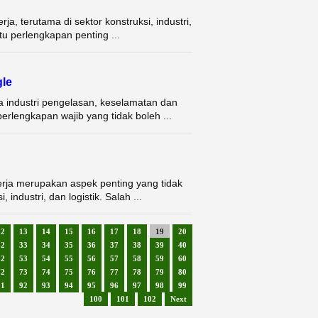
, terutama di sektor konstruksi, industri,
tu perlengkapan penting ...
gle
 industri pengelasan, keselamatan dan
erlengkapan wajib yang tidak boleh ...
rja merupakan aspek penting yang tidak
industri, dan logistik. Salah ...
12
13
14
15
16
17
18
19
20
32
33
34
35
36
37
38
39
40
52
53
54
55
56
57
58
59
60
72
73
74
75
76
77
78
79
80
91
92
93
94
95
96
97
98
99
100
101
102
Next