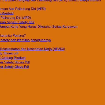
pment Alat Pelindung Diri (APD)
n Manfaat
 Pelindung Diri (APD)
ran Sepatu Safety Kita
Tempat Kerja Yang Harus Diketahui Setiap Karyawan
erja itu Penting?
afety dan identitas penggunanya
Keselamatan dan Kesehatan Kerja (BP2K3)
ty Shoes pdf
 Catalog Product
er Safety Shoes Pdf
er Safety Glove Pdf