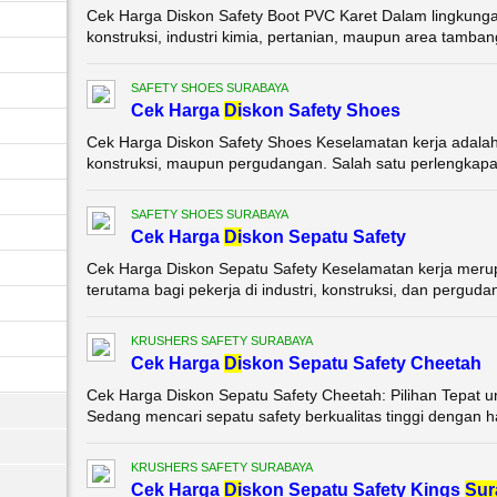
Cek Harga Diskon Safety Boot PVC Karet Dalam lingkungan
konstruksi, industri kimia, pertanian, maupun area tambang
SAFETY SHOES SURABAYA
Cek Harga
Di
skon Safety Shoes
Cek Harga Diskon Safety Shoes Keselamatan kerja adalah pr
konstruksi, maupun pergudangan. Salah satu perlengkapan
SAFETY SHOES SURABAYA
Cek Harga
Di
skon Sepatu Safety
Cek Harga Diskon Sepatu Safety Keselamatan kerja merupa
terutama bagi pekerja di industri, konstruksi, dan perguda
KRUSHERS SAFETY SURABAYA
Cek Harga
Di
skon Sepatu Safety Cheetah
Cek Harga Diskon Sepatu Safety Cheetah: Pilihan Tepat
Sedang mencari sepatu safety berkualitas tinggi dengan h
KRUSHERS SAFETY SURABAYA
Cek Harga
Di
skon Sepatu Safety Kings
Sur