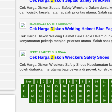
Cek Harga
Di
skon Sepatu Safety Wreckers
Cek Harga Diskon Sepatu Safety Wreckers Dalam dunia kerja
dan logistik, keselamatan adalah prioritas utama. Salah sa
BLUE EAGLE SAFETY SURABAYA
Cek Harga
Di
skon Welding Helmet Blue Ea
Cek Harga Diskon Welding Helmet Blue Eagle Dalam dunia
kenyamanan pekerja menjadi prioritas utama. Salah satu p
SEPATU SAFETY SURABAYA
Cek Harga
Di
skon Wreckers Safety Shoes
Cek Harga Diskon Wreckers Safety Shoes Keselamatan ke
boleh diabaikan, terutama bagi pekerja di proyek konstruksi, 
Prev
1
2
3
4
5
6
7
8
9
10
11
21
22
23
24
25
26
27
28
29
30
31
41
42
43
44
45
46
47
48
49
50
51
61
62
63
64
65
66
67
68
69
70
71
81
82
83
84
85
86
87
88
89
90