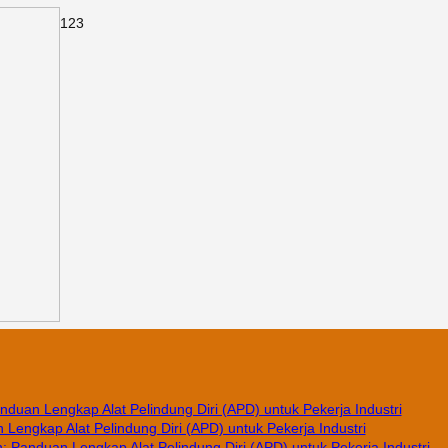
1
2
3
nduan Lengkap Alat Pelindung Diri (APD) untuk Pekerja Industri
Lengkap Alat Pelindung Diri (APD) untuk Pekerja Industri
 Panduan Lengkap Alat Pelindung Diri (APD) untuk Pekerja Industri