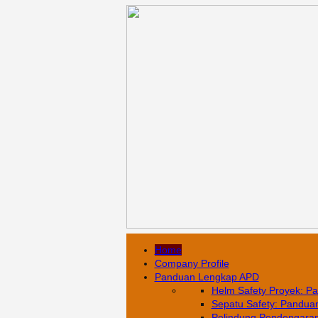
Home
Company Profile
Panduan Lengkap APD
Helm Safety Proyek: Pa
Sepatu Safety: Panduan 
Pelindung Pendengaran: