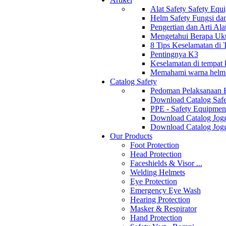
Alat Safety Safety Equ
Helm Safety Fungsi da
Pengertian dan Arti Al
Mengetahui Berapa Uku
8 Tips Keselamatan di
Pentingnya K3
Keselamatan di tempat k
Memahami warna helm s
Catalog Safety
Pedoman Pelaksanaan 
Download Catalog Safe
PPE - Safety Equipmen
Download Catalog Jogg
Download Catalog Jogg
Our Products
Foot Protection
Head Protection
Faceshields & Visor ...
Welding Helmets
Eye Protection
Emergency Eye Wash
Hearing Protection
Masker & Respirator
Hand Protection