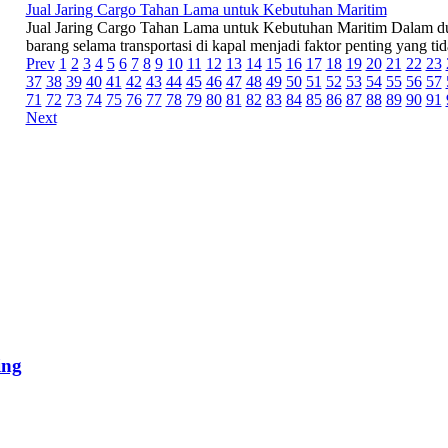
Jual Jaring Cargo Tahan Lama untuk Kebutuhan Maritim
Jual Jaring Cargo Tahan Lama untuk Kebutuhan Maritim Dalam du
barang selama transportasi di kapal menjadi faktor penting yang tid
Prev
1
2
3
4
5
6
7
8
9
10
11
12
13
14
15
16
17
18
19
20
21
22
23
37
38
39
40
41
42
43
44
45
46
47
48
49
50
51
52
53
54
55
56
57
71
72
73
74
75
76
77
78
79
80
81
82
83
84
85
86
87
88
89
90
91
Next
ing