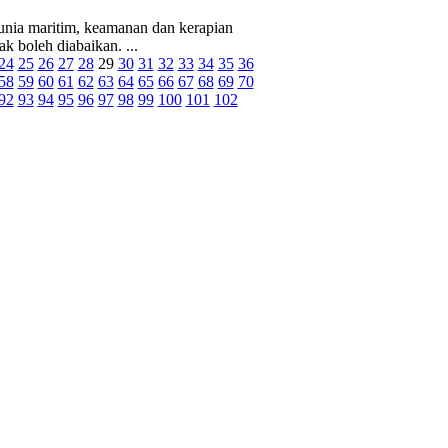
nia maritim, keamanan dan kerapian
ak boleh diabaikan. ...
24
25
26
27
28
29
30
31
32
33
34
35
36
58
59
60
61
62
63
64
65
66
67
68
69
70
92
93
94
95
96
97
98
99
100
101
102