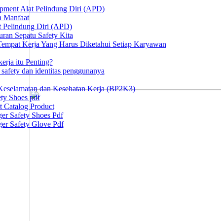
ipment Alat Pelindung Diri (APD)
n Manfaat
at Pelindung Diri (APD)
ran Sepatu Safety Kita
 Tempat Kerja Yang Harus Diketahui Setiap Karyawan
erja itu Penting?
afety dan identitas penggunanya
Keselamatan dan Kesehatan Kerja (BP2K3)
ty Shoes pdf
t Catalog Product
er Safety Shoes Pdf
er Safety Glove Pdf