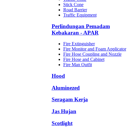
Stick Cone
Road Barrier
Traffic Equipment
Perlindungan Pemadam
Kebakaran - APAR
Fire Extinguisher
Fire Monitor and Foam Applicator
Fire Hose Coupling and Nozzle
Fire Hose and Cabinet
Fire Man Outfit
Hood
Aluminezed
Seragam Kerja
Jas Hujan
Scotlight