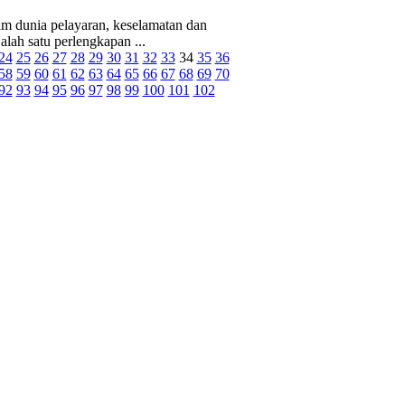
 dunia pelayaran, keselamatan dan
alah satu perlengkapan ...
24
25
26
27
28
29
30
31
32
33
34
35
36
58
59
60
61
62
63
64
65
66
67
68
69
70
92
93
94
95
96
97
98
99
100
101
102