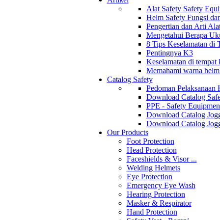
Alat Safety Safety Equ
Helm Safety Fungsi da
Pengertian dan Arti Al
Mengetahui Berapa Uku
8 Tips Keselamatan di
Pentingnya K3
Keselamatan di tempat k
Memahami warna helm s
Catalog Safety
Pedoman Pelaksanaan 
Download Catalog Safe
PPE - Safety Equipmen
Download Catalog Jogg
Download Catalog Jogg
Our Products
Foot Protection
Head Protection
Faceshields & Visor ...
Welding Helmets
Eye Protection
Emergency Eye Wash
Hearing Protection
Masker & Respirator
Hand Protection