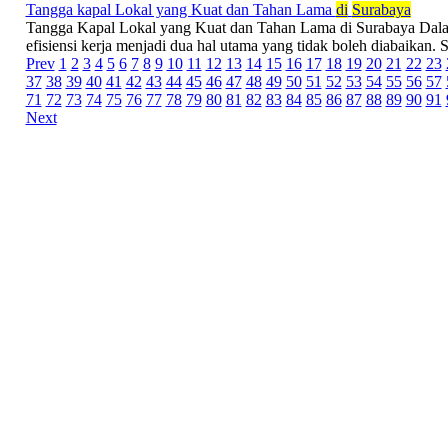
Tangga kapal Lokal yang Kuat dan Tahan Lama
di
Surabaya
Tangga Kapal Lokal yang Kuat dan Tahan Lama di Surabaya Dalam
efisiensi kerja menjadi dua hal utama yang tidak boleh diabaikan. S
Prev
1
2
3
4
5
6
7
8
9
10
11
12
13
14
15
16
17
18
19
20
21
22
23
37
38
39
40
41
42
43
44
45
46
47
48
49
50
51
52
53
54
55
56
57
71
72
73
74
75
76
77
78
79
80
81
82
83
84
85
86
87
88
89
90
91
Next