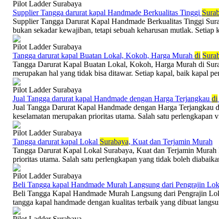
Pilot Ladder Surabaya
Supplier Tangga darurat kapal Handmade Berkualitas Tinggi
Sura
Supplier Tangga Darurat Kapal Handmade Berkualitas Tinggi Sur
bukan sekadar kewajiban, tetapi sebuah keharusan mutlak. Setiap ka
Pilot Ladder Surabaya
Tangga darurat kapal Buatan Lokal, Kokoh, Harga Murah
di
Sura
Tangga Darurat Kapal Buatan Lokal, Kokoh, Harga Murah di Sura
merupakan hal yang tidak bisa ditawar. Setiap kapal, baik kapal pe
Pilot Ladder Surabaya
Jual Tangga darurat kapal Handmade dengan Harga Terjangkau
di
Jual Tangga Darurat Kapal Handmade dengan Harga Terjangkau d
keselamatan merupakan prioritas utama. Salah satu perlengkapan vit
Pilot Ladder Surabaya
Tangga darurat kapal Lokal
Surabaya
, Kuat dan Terjamin Murah
Tangga Darurat Kapal Lokal Surabaya, Kuat dan Terjamin Murah 
prioritas utama. Salah satu perlengkapan yang tidak boleh diabaika
Pilot Ladder Surabaya
Beli Tangga kapal Handmade Murah Langsung dari Pengrajin Lo
Beli Tangga Kapal Handmade Murah Langsung dari Pengrajin Lo
tangga kapal handmade dengan kualitas terbaik yang dibuat langsun
Pilot Ladder Surabaya