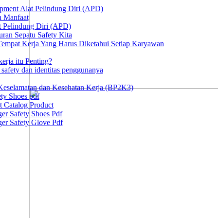
ipment Alat Pelindung Diri (APD)
n Manfaat
at Pelindung Diri (APD)
ran Sepatu Safety Kita
 Tempat Kerja Yang Harus Diketahui Setiap Karyawan
erja itu Penting?
afety dan identitas penggunanya
Keselamatan dan Kesehatan Kerja (BP2K3)
ty Shoes pdf
t Catalog Product
er Safety Shoes Pdf
er Safety Glove Pdf