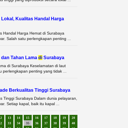
Lokal, Kualitas Handal Harga
as Handal Harga Hemat di Surabaya
ar. Salah satu perlengkapan penting ...
t dan Tahan Lama
di
Surabaya
ma di Surabaya Keselamatan di laut
tu perlengkapan penting yang tidak ...
de Berkualitas Tinggi Surabaya
s Tinggi Surabaya Dalam dunia pelayaran,
. Setiap kapal, baik itu kapal ...
12
13
14
15
16
17
18
19
20
32
33
34
35
36
37
38
39
40