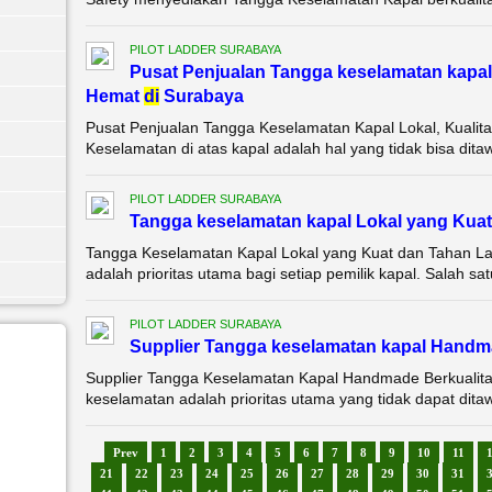
PILOT LADDER SURABAYA
Pusat Penjualan Tangga keselamatan kapal 
Hemat
di
Surabaya
Pusat Penjualan Tangga Keselamatan Kapal Lokal, Kualit
Keselamatan di atas kapal adalah hal yang tidak bisa ditaw
PILOT LADDER SURABAYA
Tangga keselamatan kapal Lokal yang Kua
Tangga Keselamatan Kapal Lokal yang Kuat dan Tahan La
adalah prioritas utama bagi setiap pemilik kapal. Salah sa
PILOT LADDER SURABAYA
Supplier Tangga keselamatan kapal Handma
Supplier Tangga Keselamatan Kapal Handmade Berkualita
keselamatan adalah prioritas utama yang tidak dapat ditawar
Prev
1
2
3
4
5
6
7
8
9
10
11
21
22
23
24
25
26
27
28
29
30
31