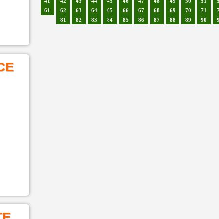
41
42
43
44
45
46
47
48
49
50
51
61
62
63
64
65
66
67
68
69
70
71
81
82
83
84
85
86
87
88
89
90
CE
TE