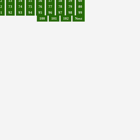
52
53
54
55
56
57
58
59
60
72
73
74
75
76
77
78
79
80
91
92
93
94
95
96
97
98
99
100
101
102
Next