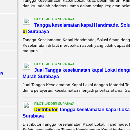
Tangga Keselamatan Kapal Lokal, Kuat, Lebih Murah, Pil
dan kru adalah prioritas utama dalam setiap kegiatan pelay
PILOT LADDER SURABAYA
Tangga keselamatan kapal Handmade, Sol
di
Surabaya
Tangga Keselamatan Kapal Handmade, Solusi Aman denga
Keselamatan di laut merupakan aspek yang tidak dapat di
maupun ...
PILOT LADDER SURABAYA
Jual Tangga keselamatan kapal Lokal denga
AR
Murah Surabaya
Jual Tangga Keselamatan Kapal Lokal dengan Material T
dunia pelayaran, keselamatan menjadi prioritas utama. Sala
PILOT LADDER SURABAYA
Di
stributor
Tangga keselamatan kapal Lokal
Surabaya
Distributor Tangga Keselamatan Kapal Lokal, Handmade,
Safety menyediakan Tangga Keselamatan Kapal berkualitas 