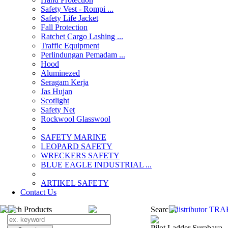
Safety Vest - Rompi ...
Safety Life Jacket
Fall Protection
Ratchet Cargo Lashing ...
Traffic Equipment
Perlindungan Pemadam ...
Hood
Aluminezed
Seragam Kerja
Jas Hujan
Scotlight
Safety Net
Rockwool Glasswool
SAFETY MARINE
LEOPARD SAFETY
WRECKERS SAFETY
BLUE EAGLE INDUSTRIAL ...
­ARTIKEL SAFETY
Contact Us
Search Products
Search
distributor T
Pilot Ladder Surabaya