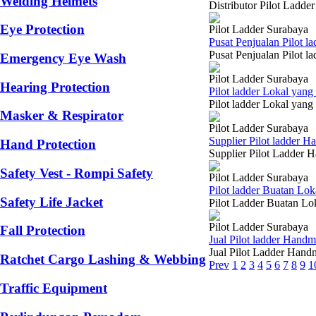
Welding Helmets
Distributor Pilot Ladde
Eye Protection
Pilot Ladder Surabaya
Pusat Penjualan Pilot 
Pusat Penjualan Pilot l
Emergency Eye Wash
Pilot Ladder Surabaya
Hearing Protection
Pilot ladder Lokal yan
Pilot ladder Lokal yang
Masker & Respirator
Pilot Ladder Surabaya
Supplier Pilot ladder 
Hand Protection
Supplier Pilot Ladder H
Safety Vest - Rompi Safety
Pilot Ladder Surabaya
Pilot ladder Buatan L
Safety Life Jacket
Pilot Ladder Buatan Lok
Pilot Ladder Surabaya
Fall Protection
Jual Pilot ladder Han
Jual Pilot Ladder Handm
Ratchet Cargo Lashing & Webbing
Prev
1
2
3
4
5
6
7
8
9
1
Traffic Equipment