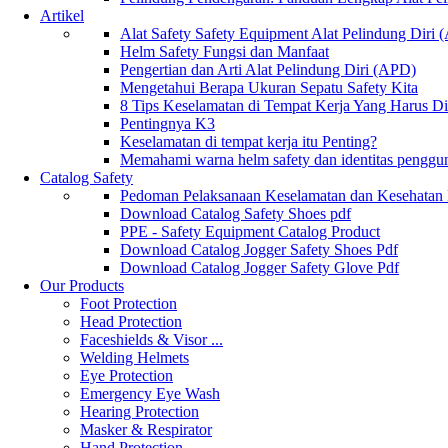
Artikel
Alat Safety Safety Equipment Alat Pelindung Diri
Helm Safety Fungsi dan Manfaat
Pengertian dan Arti Alat Pelindung Diri (APD)
Mengetahui Berapa Ukuran Sepatu Safety Kita
8 Tips Keselamatan di Tempat Kerja Yang Harus D
Pentingnya K3
Keselamatan di tempat kerja itu Penting?
Memahami warna helm safety dan identitas penggu
Catalog Safety
Pedoman Pelaksanaan Keselamatan dan Kesehatan
Download Catalog Safety Shoes pdf
PPE - Safety Equipment Catalog Product
Download Catalog Jogger Safety Shoes Pdf
Download Catalog Jogger Safety Glove Pdf
Our Products
Foot Protection
Head Protection
Faceshields & Visor ...
Welding Helmets
Eye Protection
Emergency Eye Wash
Hearing Protection
Masker & Respirator
Hand Protection