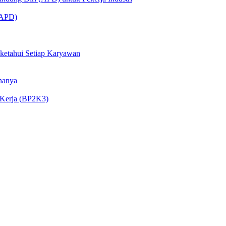
 (APD)
iketahui Setiap Karyawan
nanya
 Kerja (BP2K3)