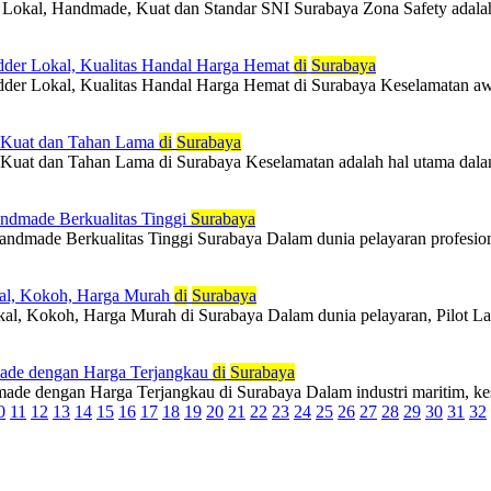
r Lokal, Handmade, Kuat dan Standar SNI Surabaya Zona Safety adalah d
ladder Lokal, Kualitas Handal Harga Hemat
di
Surabaya
adder Lokal, Kualitas Handal Harga Hemat di Surabaya Keselamatan awak k
g Kuat dan Tahan Lama
di
Surabaya
 Kuat dan Tahan Lama di Surabaya Keselamatan adalah hal utama dalam se
Handmade Berkualitas Tinggi
Surabaya
andmade Berkualitas Tinggi Surabaya Dalam dunia pelayaran profesional,
okal, Kokoh, Harga Murah
di
Surabaya
al, Kokoh, Harga Murah di Surabaya Dalam dunia pelayaran, Pilot Ladd
dmade dengan Harga Terjangkau
di
Surabaya
ade dengan Harga Terjangkau di Surabaya Dalam industri maritim, kese
0
11
12
13
14
15
16
17
18
19
20
21
22
23
24
25
26
27
28
29
30
31
32