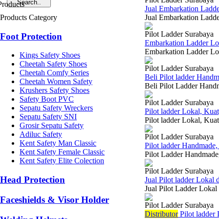
Jual Embarkation Ladd
Products Category
Jual Embarkation Ladde
Pilot Ladder Surabaya
Foot Protection
Embarkation Ladder L
Embarkation Ladder Lok
Kings Safety Shoes
Cheetah Safety Shoes
Pilot Ladder Surabaya
Cheetah Comfy Series
Beli Pilot ladder Hand
Cheetah Women Safety
Beli Pilot Ladder Hand
Krushers Safety Shoes
Safety Boot PVC
Pilot Ladder Surabaya
Sepatu Safety Wreckers
Pilot ladder Lokal, Ku
Sepatu Safety SNI
Pilot ladder Lokal, Kua
Grosir Sepatu Safety
Adiluc Safety
Pilot Ladder Surabaya
Kent Safety Man Classic
Pilot ladder Handmade
Kent Safety Female Classic
Pilot Ladder Handmade,
Kent Safety Elite Colection
Pilot Ladder Surabaya
Head Protection
Jual Pilot ladder Loka
Jual Pilot Ladder Lokal
Faceshields & Visor Holder
Pilot Ladder Surabaya
Di
stributor
Pilot ladder