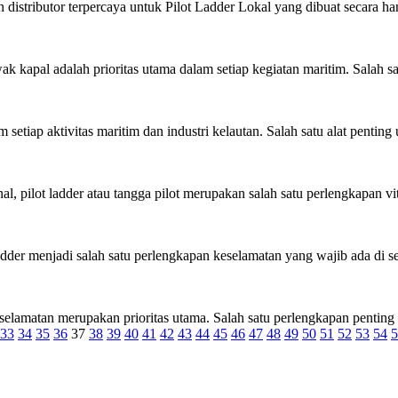
istributor terpercaya untuk Pilot Ladder Lokal yang dibuat secara ha
apal adalah prioritas utama dalam setiap kegiatan maritim. Salah satu 
tiap aktivitas maritim dan industri kelautan. Salah satu alat penting 
 pilot ladder atau tangga pilot merupakan salah satu perlengkapan vita
er menjadi salah satu perlengkapan keselamatan yang wajib ada di seti
lamatan merupakan prioritas utama. Salah satu perlengkapan penting ya
33
34
35
36
37
38
39
40
41
42
43
44
45
46
47
48
49
50
51
52
53
54
5