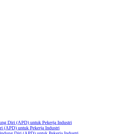
ng Diri (APD) untuk Pekerja Industri
i (APD) untuk Pekerja Industri
ndung Diri (APD) untuk Pekerja Industri