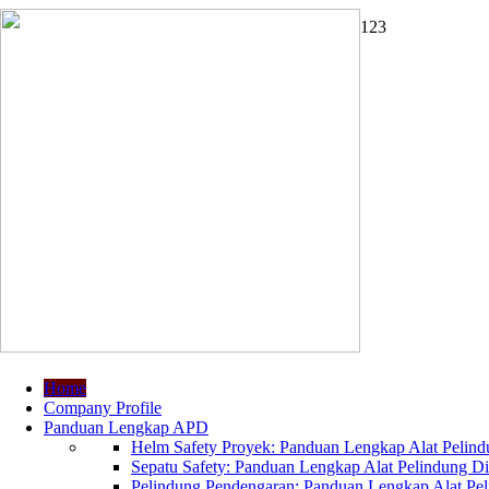
1
2
3
Home
Company Profile
Panduan Lengkap APD
Helm Safety Proyek: Panduan Lengkap Alat Pelindu
Sepatu Safety: Panduan Lengkap Alat Pelindung Dir
Pelindung Pendengaran: Panduan Lengkap Alat Peli