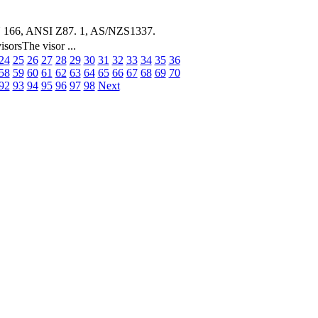
 166, ANSI Z87. 1, AS/NZS1337.
sorsThe visor ...
24
25
26
27
28
29
30
31
32
33
34
35
36
58
59
60
61
62
63
64
65
66
67
68
69
70
92
93
94
95
96
97
98
Next