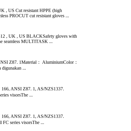
 , US Cut resistant HPPE (high
mless PROCUT cut resistant gloves ...
12 , UK , US BLACKSafety gloves with
gThe seamless MULTITASK ...
 ANSI Z87. 1Material： AluminiumColor：
a digunakan ...
 166, ANSI Z87. 1, AS/NZS1337.
ies visorsThe ...
 166, ANSI Z87. 1, AS/NZS1337.
FC series visorsThe ...