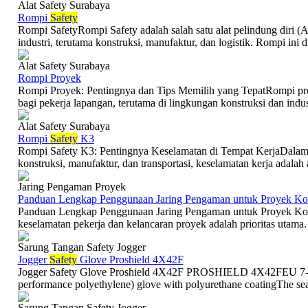
Alat Safety Surabaya
Rompi
Safety
Rompi SafetyRompi Safety adalah salah satu alat pelindung diri (
industri, terutama konstruksi, manufaktur, dan logistik. Rompi ini d
Alat Safety Surabaya
Rompi Proyek
Rompi Proyek: Pentingnya dan Tips Memilih yang TepatRompi pro
bagi pekerja lapangan, terutama di lingkungan konstruksi dan industr
Alat Safety Surabaya
Rompi
Safety
K3
Rompi Safety K3: Pentingnya Keselamatan di Tempat KerjaDalam d
konstruksi, manufaktur, dan transportasi, keselamatan kerja adalah 
Jaring Pengaman Proyek
Panduan Lengkap Penggunaan Jaring Pengaman untuk Proyek Kon
Panduan Lengkap Penggunaan Jaring Pengaman untuk Proyek Kons
keselamatan pekerja dan kelancaran proyek adalah prioritas utama. S
Sarung Tangan Safety Jogger
Jogger
Safety
Glove Proshield 4X42F
Jogger Safety Glove Proshield 4X42F PROSHIELD 4X42FEU 7-12
performance polyethylene) glove with polyurethane coatingThe se
Sarung Tangan Safety Jogger