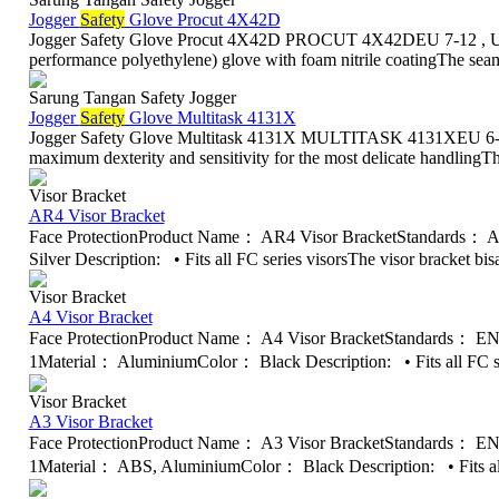
Jogger
Safety
Glove Procut 4X42D
Jogger Safety Glove Procut 4X42D PROCUT 4X42DEU 7-12 , UK
performance polyethylene) glove with foam nitrile coatingThe sea
Sarung Tangan Safety Jogger
Jogger
Safety
Glove Multitask 4131X
Jogger Safety Glove Multitask 4131X MULTITASK 4131XEU 6-
maximum dexterity and sensitivity for the most delicate handlin
Visor Bracket
AR4 Visor Bracket
Face ProtectionProduct Name： AR4 Visor BracketStandards：
Silver Description: • Fits all FC series visorsThe visor bracket bis
Visor Bracket
A4 Visor Bracket
Face ProtectionProduct Name： A4 Visor BracketStandards： EN
1Material： AluminiumColor： Black Description: • Fits all FC ser
Visor Bracket
A3 Visor Bracket
Face ProtectionProduct Name： A3 Visor BracketStandards： EN
1Material： ABS, AluminiumColor： Black Description: • Fits all 