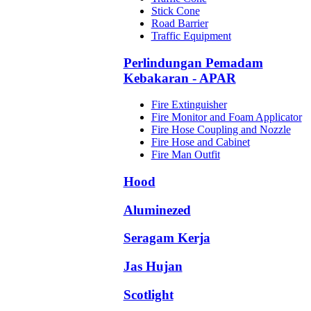
Stick Cone
Road Barrier
Traffic Equipment
Perlindungan Pemadam
Kebakaran - APAR
Fire Extinguisher
Fire Monitor and Foam Applicator
Fire Hose Coupling and Nozzle
Fire Hose and Cabinet
Fire Man Outfit
Hood
Aluminezed
Seragam Kerja
Jas Hujan
Scotlight