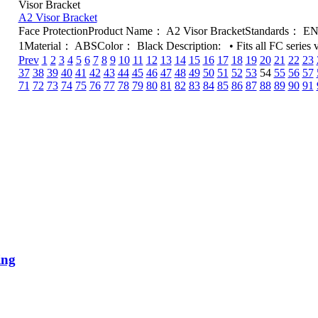
Visor Bracket
A2 Visor Bracket
Face ProtectionProduct Name： A2 Visor BracketStandards： EN
1Material： ABSColor： Black Description: • Fits all FC series vi
Prev
1
2
3
4
5
6
7
8
9
10
11
12
13
14
15
16
17
18
19
20
21
22
23
37
38
39
40
41
42
43
44
45
46
47
48
49
50
51
52
53
54
55
56
57
71
72
73
74
75
76
77
78
79
80
81
82
83
84
85
86
87
88
89
90
91
ing