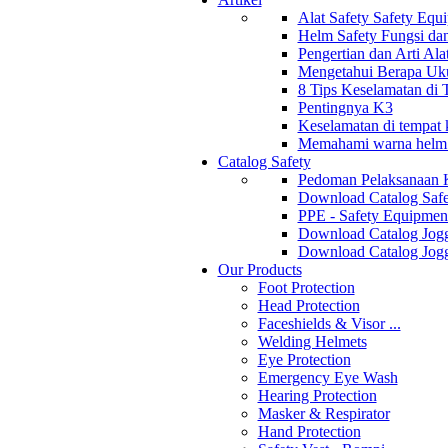
Alat Safety Safety Equ
Helm Safety Fungsi da
Pengertian dan Arti Al
Mengetahui Berapa Uku
8 Tips Keselamatan di
Pentingnya K3
Keselamatan di tempat k
Memahami warna helm s
Catalog Safety
Pedoman Pelaksanaan 
Download Catalog Safe
PPE - Safety Equipmen
Download Catalog Jogg
Download Catalog Jogg
Our Products
Foot Protection
Head Protection
Faceshields & Visor ...
Welding Helmets
Eye Protection
Emergency Eye Wash
Hearing Protection
Masker & Respirator
Hand Protection