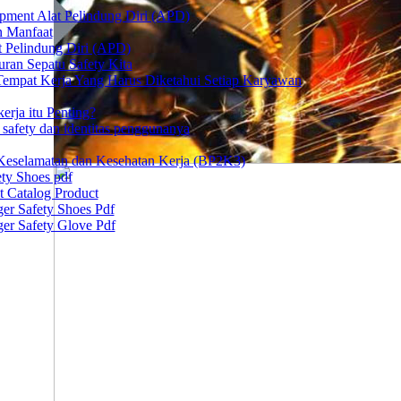
ipment Alat Pelindung Diri (APD)
n Manfaat
at Pelindung Diri (APD)
ran Sepatu Safety Kita
 Tempat Kerja Yang Harus Diketahui Setiap Karyawan
erja itu Penting?
afety dan identitas penggunanya
Keselamatan dan Kesehatan Kerja (BP2K3)
ty Shoes pdf
t Catalog Product
er Safety Shoes Pdf
er Safety Glove Pdf