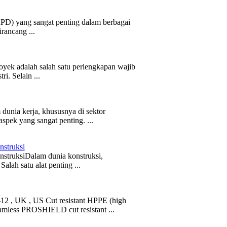
APD) yang sangat penting dalam berbagai
irancang ...
yek adalah salah satu perlengkapan wajib
i. Selain ...
unia kerja, khususnya di sektor
aspek yang sangat penting. ...
struksi
truksiDalam dunia konstruksi,
alah satu alat penting ...
 , UK , US Cut resistant HPPE (high
amless PROSHIELD cut resistant ...