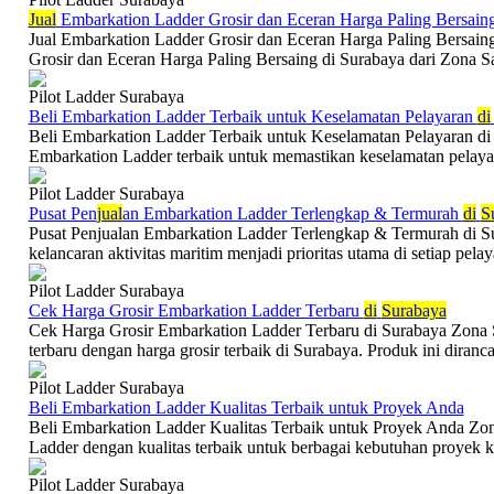
Jual
Embarkation Ladder Grosir dan Eceran Harga Paling Bersain
Jual Embarkation Ladder Grosir dan Eceran Harga Paling Bersain
Grosir dan Eceran Harga Paling Bersaing di Surabaya dari Zona Saf
Pilot Ladder Surabaya
Beli Embarkation Ladder Terbaik untuk Keselamatan Pelayaran
di
Beli Embarkation Ladder Terbaik untuk Keselamatan Pelayaran d
Embarkation Ladder terbaik untuk memastikan keselamatan pelayar
Pilot Ladder Surabaya
Pusat Pen
jual
an Embarkation Ladder Terlengkap & Termurah
di
S
Pusat Penjualan Embarkation Ladder Terlengkap & Termurah di S
kelancaran aktivitas maritim menjadi prioritas utama di setiap pelaya
Pilot Ladder Surabaya
Cek Harga Grosir Embarkation Ladder Terbaru
di
Surabaya
Cek Harga Grosir Embarkation Ladder Terbaru di Surabaya Zona
terbaru dengan harga grosir terbaik di Surabaya. Produk ini diran
Pilot Ladder Surabaya
Beli Embarkation Ladder Kualitas Terbaik untuk Proyek Anda
Beli Embarkation Ladder Kualitas Terbaik untuk Proyek Anda Zo
Ladder dengan kualitas terbaik untuk berbagai kebutuhan proyek kon
Pilot Ladder Surabaya