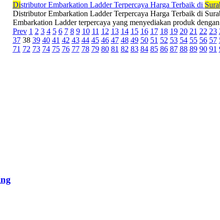
Di
stributor Embarkation Ladder Terpercaya Harga Terbaik di
Sura
Distributor Embarkation Ladder Terpercaya Harga Terbaik di Surab
Embarkation Ladder terpercaya yang menyediakan produk dengan ku
Prev
1
2
3
4
5
6
7
8
9
10
11
12
13
14
15
16
17
18
19
20
21
22
23
37
38
39
40
41
42
43
44
45
46
47
48
49
50
51
52
53
54
55
56
57
71
72
73
74
75
76
77
78
79
80
81
82
83
84
85
86
87
88
89
90
91
ing