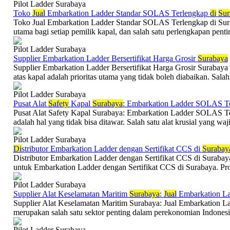
Pilot Ladder Surabaya
Toko
Jual
Embarkation Ladder Standar SOLAS Terlengkap
di
Sur
Toko Jual Embarkation Ladder Standar SOLAS Terlengkap di Surab
utama bagi setiap pemilik kapal, dan salah satu perlengkapan pentin
Pilot Ladder Surabaya
Supplier Embarkation Ladder Bersertifikat Harga Grosir
Surabaya
Supplier Embarkation Ladder Bersertifikat Harga Grosir Surabaya
atas kapal adalah prioritas utama yang tidak boleh diabaikan. Sala
Pilot Ladder Surabaya
Pusat Alat
Safety
Kapal
Surabaya
: Embarkation Ladder SOLAS T
Pusat Alat Safety Kapal Surabaya: Embarkation Ladder SOLAS Ter
adalah hal yang tidak bisa ditawar. Salah satu alat krusial yang waji
Pilot Ladder Surabaya
Di
stributor Embarkation Ladder dengan Sertifikat CCS di
Surabay
Distributor Embarkation Ladder dengan Sertifikat CCS di Surabaya
untuk Embarkation Ladder dengan Sertifikat CCS di Surabaya. Pro
Pilot Ladder Surabaya
Supplier Alat Keselamatan Maritim
Surabaya
:
Jual
Embarkation La
Supplier Alat Keselamatan Maritim Surabaya: Jual Embarkation La
merupakan salah satu sektor penting dalam perekonomian Indonesia.
Pilot Ladder Surabaya