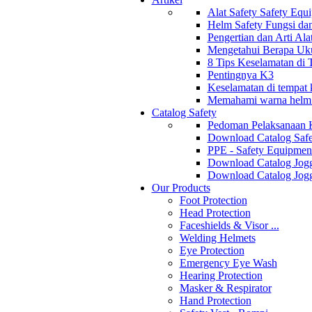
Alat Safety Safety Equ
Helm Safety Fungsi da
Pengertian dan Arti Al
Mengetahui Berapa Uku
8 Tips Keselamatan di
Pentingnya K3
Keselamatan di tempat k
Memahami warna helm s
Catalog Safety
Pedoman Pelaksanaan 
Download Catalog Safe
PPE - Safety Equipmen
Download Catalog Jogg
Download Catalog Jogg
Our Products
Foot Protection
Head Protection
Faceshields & Visor ...
Welding Helmets
Eye Protection
Emergency Eye Wash
Hearing Protection
Masker & Respirator
Hand Protection