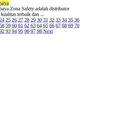
baya
aya Zona Safety adalah distributor
alitas terbaik dan ...
24
25
26
27
28
29
30
31
32
33
34
35
36
58
59
60
61
62
63
64
65
66
67
68
69
70
92
93
94
95
96
97
98
Next