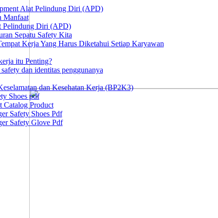
ipment Alat Pelindung Diri (APD)
n Manfaat
at Pelindung Diri (APD)
ran Sepatu Safety Kita
 Tempat Kerja Yang Harus Diketahui Setiap Karyawan
erja itu Penting?
afety dan identitas penggunanya
Keselamatan dan Kesehatan Kerja (BP2K3)
ty Shoes pdf
t Catalog Product
er Safety Shoes Pdf
er Safety Glove Pdf