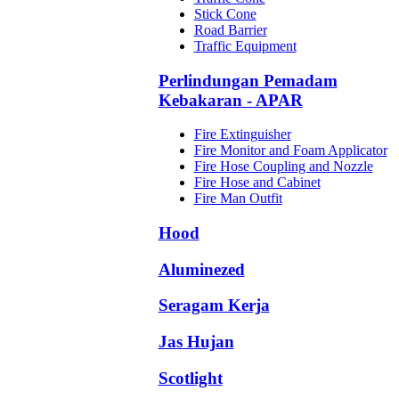
Stick Cone
Road Barrier
Traffic Equipment
Perlindungan Pemadam
Kebakaran - APAR
Fire Extinguisher
Fire Monitor and Foam Applicator
Fire Hose Coupling and Nozzle
Fire Hose and Cabinet
Fire Man Outfit
Hood
Aluminezed
Seragam Kerja
Jas Hujan
Scotlight