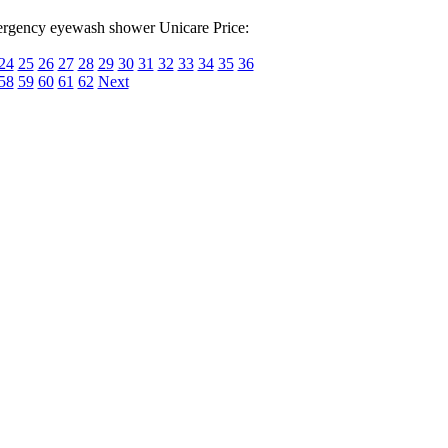
gency eyewash shower Unicare Price:
24
25
26
27
28
29
30
31
32
33
34
35
36
58
59
60
61
62
Next