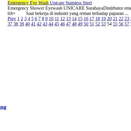
Emergency
Eye
Wash
Unicare Stainless Steel
Emergency Shower Eyewash UNICARE SurabayaDistirbutor emer
6Jt+ Saat bekerja di industri yang rentan terhadap paparan ...
Prev
1
2
3
4
5
6
7
8
9
10
11
12
13
14
15
16
17
18
19
20
21
22
23
37
38
39
40
41
42
43
44
45
46
47
48
49
50
51
52
53
54
55
56
57
ing