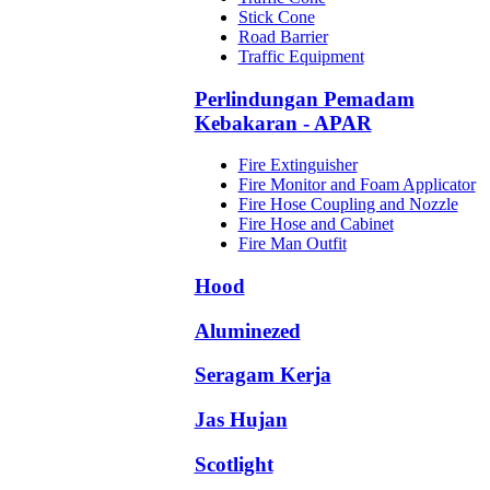
Stick Cone
Road Barrier
Traffic Equipment
Perlindungan Pemadam
Kebakaran - APAR
Fire Extinguisher
Fire Monitor and Foam Applicator
Fire Hose Coupling and Nozzle
Fire Hose and Cabinet
Fire Man Outfit
Hood
Aluminezed
Seragam Kerja
Jas Hujan
Scotlight