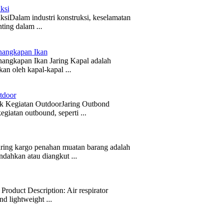
ksi
siDalam industri konstruksi, keselamatan
ting dalam ...
enangkapan Ikan
nangkapan Ikan Jaring Kapal adalah
an oleh kapal-kapal ...
tdoor
tuk Kegiatan OutdoorJaring Outbond
giatan outbound, seperti ...
ring kargo penahan muatan barang adalah
ndahkan atau diangkut ...
Product Description: Air respirator
d lightweight ...