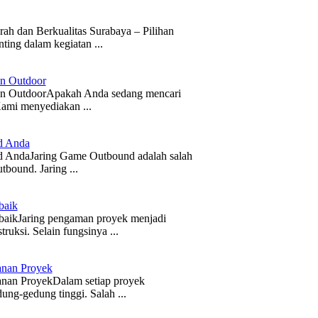
h dan Berkualitas Surabaya – Pilihan
ting dalam kegiatan ...
an Outdoor
tan OutdoorApakah Anda sedang mencari
Kami menyediakan ...
d Anda
nd AndaJaring Game Outbound adalah salah
tbound. Jaring ...
baik
rbaikJaring pengaman proyek menjadi
uksi. Selain fungsinya ...
anan Proyek
anan ProyekDalam setiap proyek
dung-gedung tinggi. Salah ...