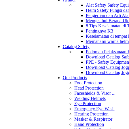
Alat Safety Safety Equ
Helm Safety Fungsi da
Pengertian dan Arti Al
Mengetahui Berapa Uku
8 Tips Keselamatan di
Pentingnya K3
Keselamatan di tempat k
Memahami warna helm s
Catalog Safety
Pedoman Pelaksanaan 
Download Catalog Safe
PPE - Safety Equipmen
Download Catalog Jogg
Download Catalog Jogg
Our Products
Foot Protection
Head Protection
Faceshields & Visor ...
Welding Helmets
Eye Protection
Emergency Eye Wash
Hearing Protection
Masker & Respirator
Hand Protection