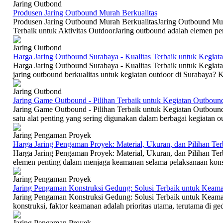
Jaring Outbond
Produsen Jaring Outbound Murah Berkualitas
Produsen Jaring Outbound Murah BerkualitasJaring Outbound Mura
Terbaik untuk Aktivitas OutdoorJaring outbound adalah elemen pen
Jaring Outbond
Harga Jaring Outbound Surabaya - Kualitas Terbaik untuk Kegiat
Harga Jaring Outbound Surabaya - Kualitas Terbaik untuk Kegia
jaring outbound berkualitas untuk kegiatan outdoor di Surabaya? 
Jaring Outbond
Jaring Game Outbound - Pilihan Terbaik untuk Kegiatan Outboun
Jaring Game Outbound - Pilihan Terbaik untuk Kegiatan Outbou
satu alat penting yang sering digunakan dalam berbagai kegiatan ou
Jaring Pengaman Proyek
Harga Jaring Pengaman Proyek: Material, Ukuran, dan Pilihan Ter
Harga Jaring Pengaman Proyek: Material, Ukuran, dan Pilihan Te
elemen penting dalam menjaga keamanan selama pelaksanaan konstr
Jaring Pengaman Proyek
Jaring Pengaman Konstruksi Gedung: Solusi Terbaik untuk Keam
Jaring Pengaman Konstruksi Gedung: Solusi Terbaik untuk Keam
konstruksi, faktor keamanan adalah prioritas utama, terutama di ge
Jaring Pengaman Proyek