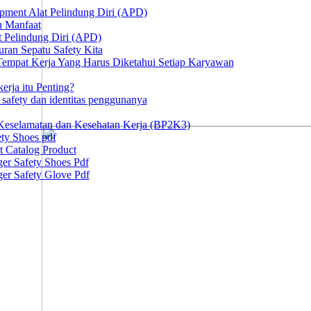
ipment Alat Pelindung Diri (APD)
n Manfaat
at Pelindung Diri (APD)
ran Sepatu Safety Kita
 Tempat Kerja Yang Harus Diketahui Setiap Karyawan
erja itu Penting?
afety dan identitas penggunanya
Keselamatan dan Kesehatan Kerja (BP2K3)
ty Shoes pdf
t Catalog Product
er Safety Shoes Pdf
er Safety Glove Pdf