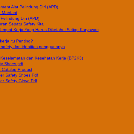
pment Alat Pelindung Diri (APD)
n Manfaat
 Pelindung Diri (APD)
ran Sepatu Safety Kita
Tempat Kerja Yang Harus Diketahui Setiap Karyawan
erja itu Penting?
afety dan identitas penggunanya
Keselamatan dan Kesehatan Kerja (BP2K3)
ty Shoes pdf
 Catalog Product
er Safety Shoes Pdf
er Safety Glove Pdf