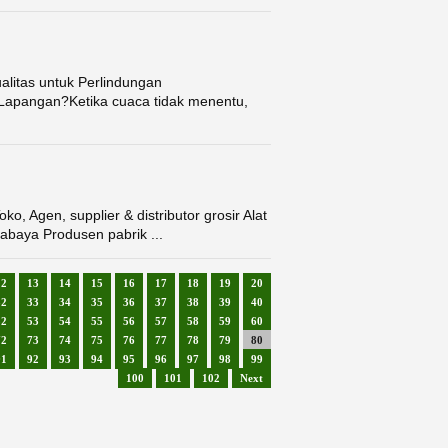
litas untuk Perlindungan
Lapangan?Ketika cuaca tidak menentu,
 Agen, supplier & distributor grosir Alat
abaya Produsen pabrik ...
12
13
14
15
16
17
18
19
20
32
33
34
35
36
37
38
39
40
52
53
54
55
56
57
58
59
60
72
73
74
75
76
77
78
79
80
91
92
93
94
95
96
97
98
99
100
101
102
Next