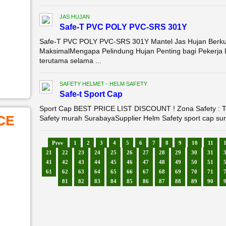
JAS HUJAN
Safe-T PVC POLY PVC-SRS 301Y
Safe-T PVC POLY PVC-SRS 301Y Mantel Jas Hujan Berkua
MaksimalMengapa Pelindung Hujan Penting bagi Pekerja 
terutama selama ...
SAFETY HELMET - HELM SAFETY
Safe-t Sport Cap
Sport Cap BEST PRICE LIST DISCOUNT ! Zona Safety : Toko,
CE
Safety murah SurabayaSupplier Helm Safety sport cap sur
Prev
1
2
3
4
5
6
7
8
9
10
11
21
22
23
24
25
26
27
28
29
30
31
41
42
43
44
45
46
47
48
49
50
51
61
62
63
64
65
66
67
68
69
70
71
81
82
83
84
85
86
87
88
89
90