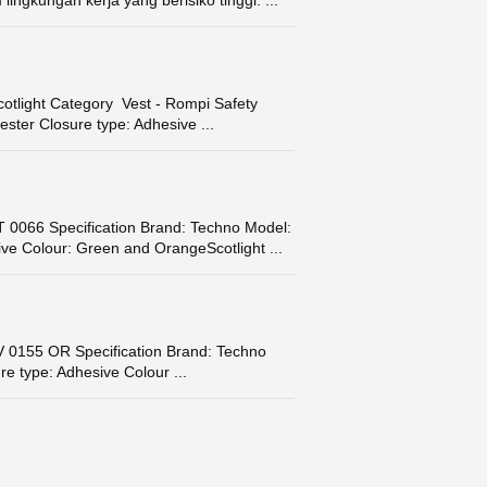
ngkungan kerja yang berisiko tinggi. ...
otlight Category Vest - Rompi Safety
ster Closure type: Adhesive ...
066 Specification Brand: Techno Model:
ve Colour: Green and OrangeScotlight ...
155 OR Specification Brand: Techno
e type: Adhesive Colour ...