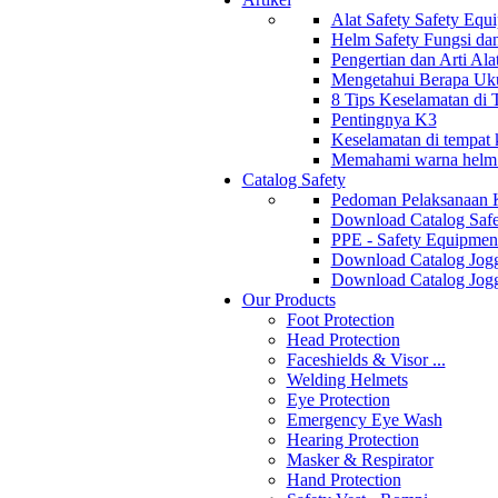
Alat Safety Safety Equ
Helm Safety Fungsi da
Pengertian dan Arti Al
Mengetahui Berapa Uku
8 Tips Keselamatan di
Pentingnya K3
Keselamatan di tempat k
Memahami warna helm s
Catalog Safety
Pedoman Pelaksanaan 
Download Catalog Safe
PPE - Safety Equipmen
Download Catalog Jogg
Download Catalog Jogg
Our Products
Foot Protection
Head Protection
Faceshields & Visor ...
Welding Helmets
Eye Protection
Emergency Eye Wash
Hearing Protection
Masker & Respirator
Hand Protection