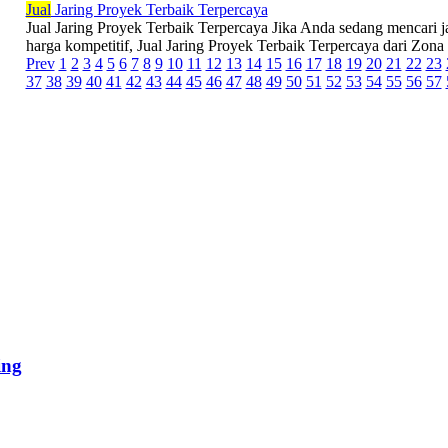
Jual
Jaring Proyek Terbaik Terpercaya
Jual Jaring Proyek Terbaik Terpercaya Jika Anda sedang mencari j
harga kompetitif, Jual Jaring Proyek Terbaik Terpercaya dari Zona S
Prev
1
2
3
4
5
6
7
8
9
10
11
12
13
14
15
16
17
18
19
20
21
22
23
37
38
39
40
41
42
43
44
45
46
47
48
49
50
51
52
53
54
55
56
57
ing