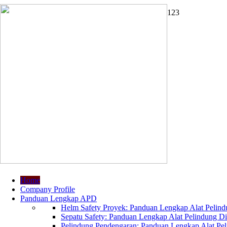
1
2
3
Home
Company Profile
Panduan Lengkap APD
Helm Safety Proyek: Panduan Lengkap Alat Pelindu
Sepatu Safety: Panduan Lengkap Alat Pelindung Dir
Pelindung Pendengaran: Panduan Lengkap Alat Peli