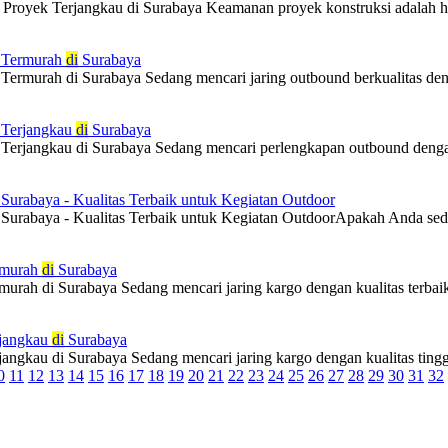
Proyek Terjangkau di Surabaya Keamanan proyek konstruksi adalah hal
d Termurah
di
Surabaya
Termurah di Surabaya Sedang mencari jaring outbound berkualitas deng
 Terjangkau
di
Surabaya
Terjangkau di Surabaya Sedang mencari perlengkapan outbound dengan 
Surabaya - Kualitas Terbaik untuk Kegiatan Outdoor
Surabaya - Kualitas Terbaik untuk Kegiatan OutdoorApakah Anda sedan
rmurah
di
Surabaya
murah di Surabaya Sedang mencari jaring kargo dengan kualitas terbai
rjangkau
di
Surabaya
angkau di Surabaya Sedang mencari jaring kargo dengan kualitas tingg
0
11
12
13
14
15
16
17
18
19
20
21
22
23
24
25
26
27
28
29
30
31
32