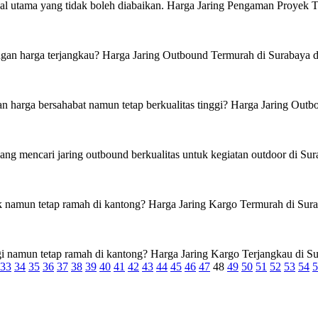
 utama yang tidak boleh diabaikan. Harga Jaring Pengaman Proyek Ter
an harga terjangkau? Harga Jaring Outbound Termurah di Surabaya dar
harga bersahabat namun tetap berkualitas tinggi? Harga Jaring Outbo
g mencari jaring outbound berkualitas untuk kegiatan outdoor di Su
k namun tetap ramah di kantong? Harga Jaring Kargo Termurah di Surab
i namun tetap ramah di kantong? Harga Jaring Kargo Terjangkau di Sur
33
34
35
36
37
38
39
40
41
42
43
44
45
46
47
48
49
50
51
52
53
54
5