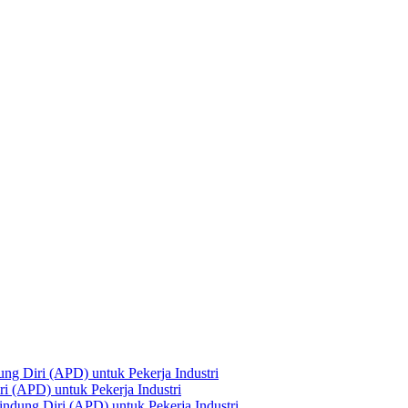
ng Diri (APD) untuk Pekerja Industri
i (APD) untuk Pekerja Industri
ndung Diri (APD) untuk Pekerja Industri