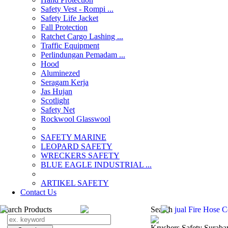
Safety Vest - Rompi ...
Safety Life Jacket
Fall Protection
Ratchet Cargo Lashing ...
Traffic Equipment
Perlindungan Pemadam ...
Hood
Aluminezed
Seragam Kerja
Jas Hujan
Scotlight
Safety Net
Rockwool Glasswool
SAFETY MARINE
LEOPARD SAFETY
WRECKERS SAFETY
BLUE EAGLE INDUSTRIAL ...
­ARTIKEL SAFETY
Contact Us
Search Products
Search
jual Fire Hose 
Krushers Safety Suraba