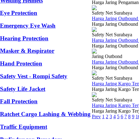
Welding Helmets
Harga Jaring Pengaman 
Eye Protection
Safety Net Surabaya
Harga Jaring Outboun
Harga Jaring Outbound 
Emergency Eye Wash
Safety Net Surabaya
Hearing Protection
Harga Jaring Outbound
Harga Jaring Outbound 
Masker & Respirator
Jaring Outbond
Harga Jaring Outbound 
Hand Protection
Harga Jaring Outbound 
Safety Vest - Rompi Safety
Safety Net Surabaya
Harga Jaring Kargo Te
Safety Life Jacket
Harga Jaring Kargo Ter
Safety Net Surabaya
Fall Protection
Harga Jaring Kargo Te
Harga Jaring Kargo Terj
Ratchet Cargo Lashing & Webbing
Prev
1
2
3
4
5
6
7
8
9
1
Traffic Equipment