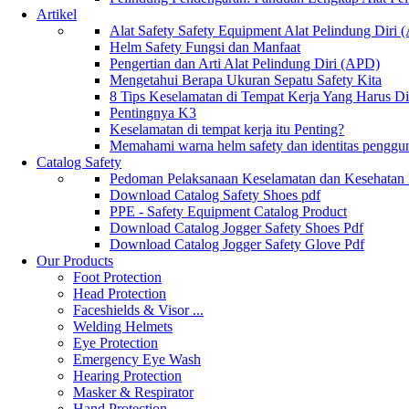
Artikel
Alat Safety Safety Equipment Alat Pelindung Diri
Helm Safety Fungsi dan Manfaat
Pengertian dan Arti Alat Pelindung Diri (APD)
Mengetahui Berapa Ukuran Sepatu Safety Kita
8 Tips Keselamatan di Tempat Kerja Yang Harus D
Pentingnya K3
Keselamatan di tempat kerja itu Penting?
Memahami warna helm safety dan identitas penggu
Catalog Safety
Pedoman Pelaksanaan Keselamatan dan Kesehatan
Download Catalog Safety Shoes pdf
PPE - Safety Equipment Catalog Product
Download Catalog Jogger Safety Shoes Pdf
Download Catalog Jogger Safety Glove Pdf
Our Products
Foot Protection
Head Protection
Faceshields & Visor ...
Welding Helmets
Eye Protection
Emergency Eye Wash
Hearing Protection
Masker & Respirator
Hand Protection