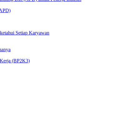
 (APD)
iketahui Setiap Karyawan
nanya
 Kerja (BP2K3)