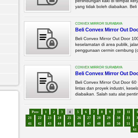
perlindungan kaki di tempat ker
yang tidak boleh diabaikan. Beli
CONVEX MIRROR SURABAYA
Beli Convex Mirror Out Do
Beli Convex Mirror Out Door 1
keselamatan di area publik, jala
penggunaan cermin cembung (con
CONVEX MIRROR SURABAYA
Beli Convex Mirror Out Do
Beli Convex Mirror Out Door 60
lintas dan proyek industri, kese
diabaikan. Salah satu alat pent
Prev
1
2
3
4
5
6
7
8
9
10
11
21
22
23
24
25
26
27
28
29
30
31
41
42
43
44
45
46
47
48
49
50
51
61