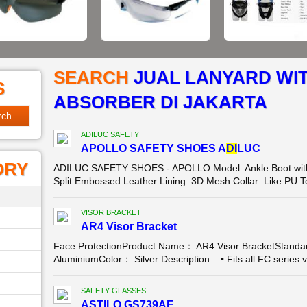
SEARCH
JUAL LANYARD WI
S
ABSORBER DI JAKARTA
ADILUC SAFETY
APOLLO SAFETY SHOES A
DI
LUC
ORY
ADILUC SAFETY SHOES - APOLLO Model: Ankle Boot with l
Split Embossed Leather Lining: 3D Mesh Collar: Like PU T
VISOR BRACKET
AR4 Visor Bracket
Face ProtectionProduct Name： AR4 Visor BracketStanda
AluminiumColor： Silver Description: • Fits all FC series v
SAFETY GLASSES
ASTILO GS739AF