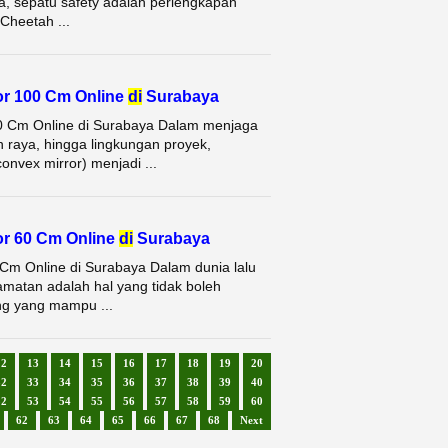
ja, sepatu safety adalah perlengkapan
 Cheetah ...
or 100 Cm Online
di
Surabaya
00 Cm Online di Surabaya Dalam menjaga
n raya, hingga lingkungan proyek,
vex mirror) menjadi ...
or 60 Cm Online
di
Surabaya
 Cm Online di Surabaya Dalam dunia lalu
lamatan adalah hal yang tidak boleh
ing yang mampu ...
12
13
14
15
16
17
18
19
20
32
33
34
35
36
37
38
39
40
52
53
54
55
56
57
58
59
60
62
63
64
65
66
67
68
Next