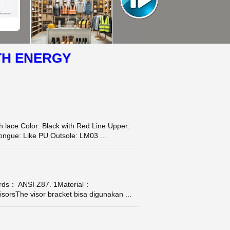
TH ENERGY
ace Color: Black with Red Line Upper:
ongue: Like PU Outsole: LM03 ...
rds： ANSI Z87. 1Material：
isorsThe visor bracket bisa digunakan ...