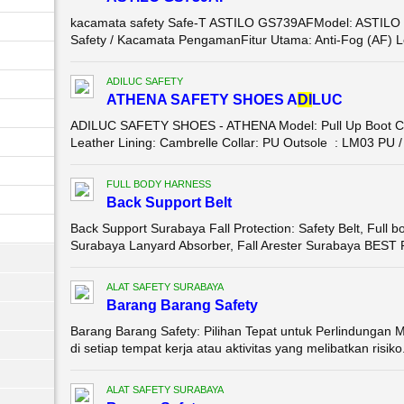
kacamata safety Safe-T ASTILO GS739AFModel: ASTILO
Safety / Kacamata PengamanFitur Utama: Anti-Fog (AF) Lens
ADILUC SAFETY
ATHENA SAFETY SHOES A
DI
LUC
ADILUC SAFETY SHOES - ATHENA Model: Pull Up Boot Col
Leather Lining: Cambrelle Collar: PU Outsole : LM03 PU / 
FULL BODY HARNESS
Back Support Belt
Back Support Surabaya Fall Protection: Safety Belt, Full 
Surabaya Lanyard Absorber, Fall Arester Surabaya BEST P
ALAT SAFETY SURABAYA
Barang Barang Safety
Barang Barang Safety: Pilihan Tepat untuk Perlindungan
di setiap tempat kerja atau aktivitas yang melibatkan risi
ALAT SAFETY SURABAYA