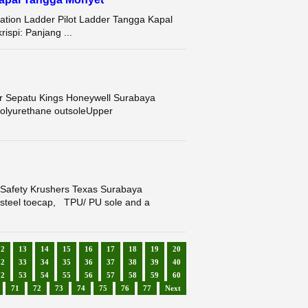
tion Ladder Pilot Ladder Tangga Kapal
spi: Panjang ...
Sepatu Kings Honeywell Surabaya
 polyurethane outsoleUpper
ety Krushers Texas Surabaya
a steel toecap, TPU/ PU sole and a
12
13
14
15
16
17
18
19
20
32
33
34
35
36
37
38
39
40
52
53
54
55
56
57
58
59
60
71
72
73
74
75
76
77
Next