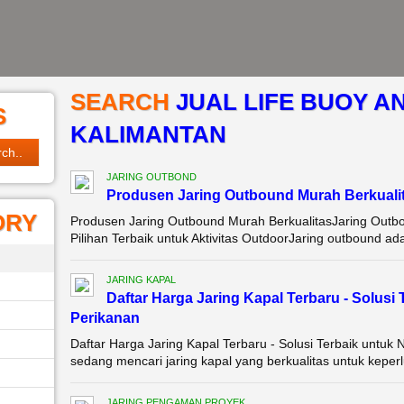
SEARCH
JUAL LIFE BUOY AN
S
KALIMANTAN
JARING OUTBOND
Produsen Jaring Outbound Murah Berkuali
ORY
Produsen Jaring Outbound Murah BerkualitasJaring Outb
Pilihan Terbaik untuk Aktivitas OutdoorJaring outbound ad
JARING KAPAL
Daftar Harga Jaring Kapal Terbaru - Solusi 
Perikanan
Daftar Harga Jaring Kapal Terbaru - Solusi Terbaik untuk 
sedang mencari jaring kapal yang berkualitas untuk keperlu
JARING PENGAMAN PROYEK