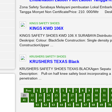
Zona Safety Surabaya Melayani pembuatan Lokal Embarka
Tangga Monyet Non CertificatePrice: 210. 000/Mtr Deskri
KINGS SAFETY SHOES
KINGS KWD 106X
KINGS SAFETY SHOES KWD 106 X SURABAYA Distributor 
Deskripsi: Colour: BlackSole Construction: Single density
ConstructionUpper ...
KRUSHERS SAFETY SHOES
KRUSHERS TEXAS Black
KRUSHERS SAFETY SHOES TEXAS BLACKAgen Sepatu Saf
Description: Pull-on half knee safety boot incorporating 
penetration ...
Prev
1
2
3
4
5
6
7
8
9
10
11
21
22
23
24
25
26
27
28
29
30
31
41
42
43
44
45
46
47
48
49
50
51
61
62
63
64
65
66
67
68
69
70