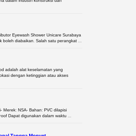
a dalam industri konstruksi dan
butor Eyewash Shower Unicare Surabaya
 boleh diabaikan. Salah satu perangkat ...
adalah alat keselamatan yang
okasi dengan ketinggian atau akses
- Merek: NSA- Bahan: PVC dilapisi
roof Dapat digunakan dalam waktu ...
Kapal Tangga Monyet