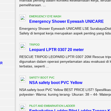
manfaat penting dalam konteks keselamatan kerja, terutam
pemeliharaan. ...
EMERGENCY EYE WASH
Emergency Shower Eyewash UNICARE
Emergency Shower Eyewash UNICARE LSE SurabayaDisti
Safety di tempat kerja merupakan aspek penting yang tidak
TRIPOD
Leopard LPTR 0307 20 meter
RESCUE TRIPOD LEOPARD LPTR 0307 20M Rescue tripod 
digunakan dalam operasi penyelamatan atau evakuasi di l
AR
terbatas, seperti ...
SAFETY BOOT PVC
NSA safety boot PVC Yellow
NSA safety boot PVC Yellow BEST PRICE LIST! Spesifikasi
polyester- Warna: kuning terang- Ukuran: 38 – 44- Waterp
PILOT AND EMBARKATION LADDER
Embarkation Ladder Pilot Ladder Tangga 