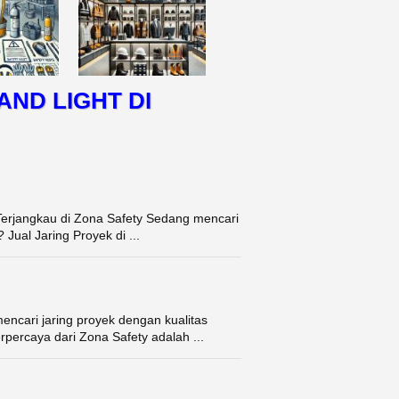
AND LIGHT DI
 Terjangkau di Zona Safety Sedang mencari
Jual Jaring Proyek di ...
encari jaring proyek dengan kualitas
rpercaya dari Zona Safety adalah ...