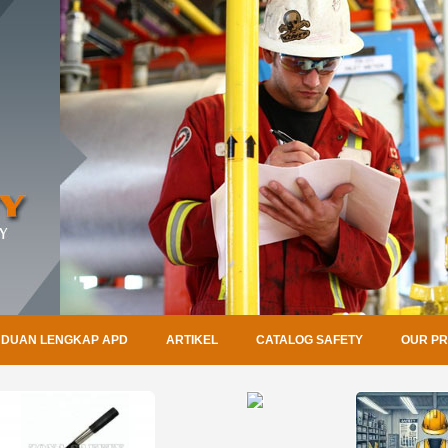
DUAN LENGKAP APD
ARTIKEL
CATALOG SAFETY
OUR P