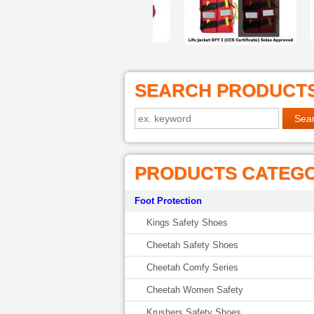
SEARCH PRODUCT
PRODUCTS CATEG
Foot Protection
Kings Safety Shoes
Cheetah Safety Shoes
Cheetah Comfy Series
Cheetah Women Safety
Krushers Safety Shoes