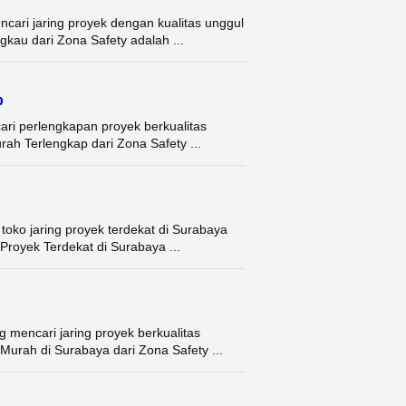
cari jaring proyek dengan kualitas unggul
gkau dari Zona Safety adalah ...
p
ri perlengkapan proyek berkualitas
rah Terlengkap dari Zona Safety ...
oko jaring proyek terdekat di Surabaya
 Proyek Terdekat di Surabaya ...
 mencari jaring proyek berkualitas
Murah di Surabaya dari Zona Safety ...