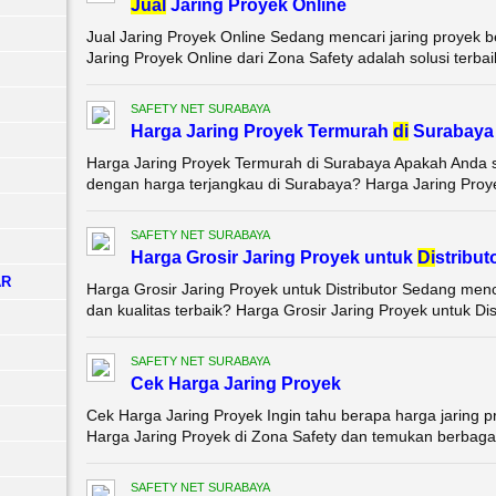
Jual
Jaring Proyek Online
Jual Jaring Proyek Online Sedang mencari jaring proyek b
Jaring Proyek Online dari Zona Safety adalah solusi terbai
SAFETY NET SURABAYA
Harga Jaring Proyek Termurah
di
Surabaya
Harga Jaring Proyek Termurah di Surabaya Apakah Anda s
dengan harga terjangkau di Surabaya? Harga Jaring Proye
SAFETY NET SURABAYA
Harga Grosir Jaring Proyek untuk
Di
stribut
AR
Harga Grosir Jaring Proyek untuk Distributor Sedang menc
dan kualitas terbaik? Harga Grosir Jaring Proyek untuk Dist
SAFETY NET SURABAYA
Cek Harga Jaring Proyek
Cek Harga Jaring Proyek Ingin tahu berapa harga jaring p
Harga Jaring Proyek di Zona Safety dan temukan berbagai 
SAFETY NET SURABAYA