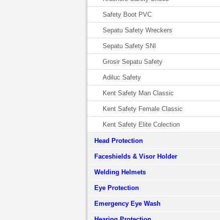
Safety Boot PVC
Sepatu Safety Wreckers
Sepatu Safety SNI
Grosir Sepatu Safety
Adiluc Safety
Kent Safety Man Classic
Kent Safety Female Classic
Kent Safety Elite Colection
Head Protection
Faceshields & Visor Holder
Welding Helmets
Eye Protection
Emergency Eye Wash
Hearing Protection