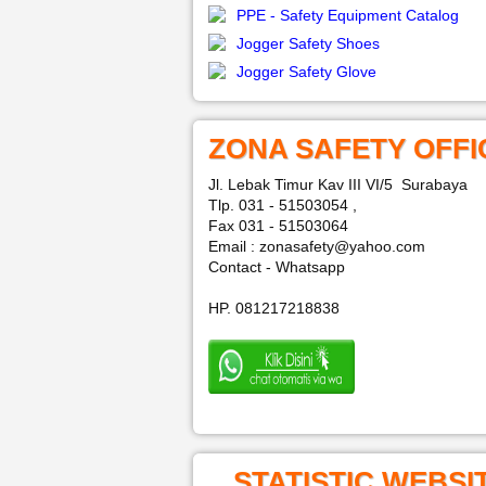
PPE - Safety Equipment Catalog
Jogger Safety Shoes
Jogger Safety Glove
ZONA SAFETY OFFI
Jl. Lebak Timur Kav III VI/5 Surabaya
Tlp. 031 - 51503054 ,
Fax 031 - 51503064
Email : zonasafety@yahoo.com
Contact - Whatsapp
HP. 081217218838
STATISTIC WEBSI