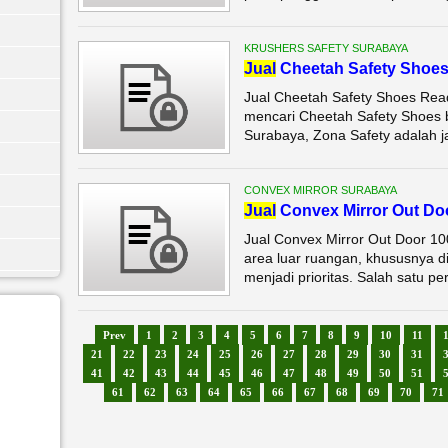
KRUSHERS SAFETY SURABAYA
Jual
Cheetah Safety Shoe
Jual Cheetah Safety Shoes Rea
mencari Cheetah Safety Shoes be
Surabaya, Zona Safety adalah j
CONVEX MIRROR SURABAYA
Jual
Convex Mirror Out Do
Jual Convex Mirror Out Door 
area luar ruangan, khususnya di
menjadi prioritas. Salah satu pe
Prev
1
2
3
4
5
6
7
8
9
10
11
21
22
23
24
25
26
27
28
29
30
31
41
42
43
44
45
46
47
48
49
50
51
61
62
63
64
65
66
67
68
69
70
71