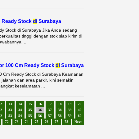
s Ready Stock
di
Surabaya
dy Stock di Surabaya Jika Anda sedang
rkualitas tinggi dengan stok siap kirim di
awabannya. ...
or 100 Cm Ready Stock
di
Surabaya
100 Cm Ready Stock di Surabaya Keamanan
 jalanan dan area parkir, kini semakin
rangkat keselamatan ...
12
13
14
15
16
17
18
19
20
32
33
34
35
36
37
38
39
40
52
53
54
55
56
57
58
59
60
72
73
74
75
76
77
78
Next