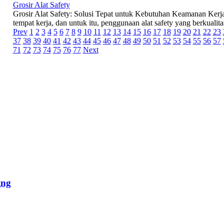
Grosir Alat Safety
Grosir Alat Safety: Solusi Tepat untuk Kebutuhan Keamanan Kerja
tempat kerja, dan untuk itu, penggunaan alat safety yang berkualitas
Prev
1
2
3
4
5
6
7
8
9
10
11
12
13
14
15
16
17
18
19
20
21
22
23
37
38
39
40
41
42
43
44
45
46
47
48
49
50
51
52
53
54
55
56
57
71
72
73
74
75
76
77
Next
ing