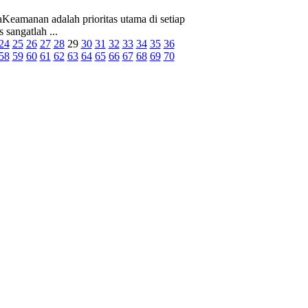
Keamanan adalah prioritas utama di setiap
 sangatlah ...
24
25
26
27
28
29
30
31
32
33
34
35
36
58
59
60
61
62
63
64
65
66
67
68
69
70