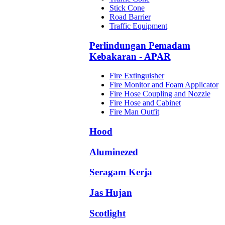
Stick Cone
Road Barrier
Traffic Equipment
Perlindungan Pemadam
Kebakaran - APAR
Fire Extinguisher
Fire Monitor and Foam Applicator
Fire Hose Coupling and Nozzle
Fire Hose and Cabinet
Fire Man Outfit
Hood
Aluminezed
Seragam Kerja
Jas Hujan
Scotlight