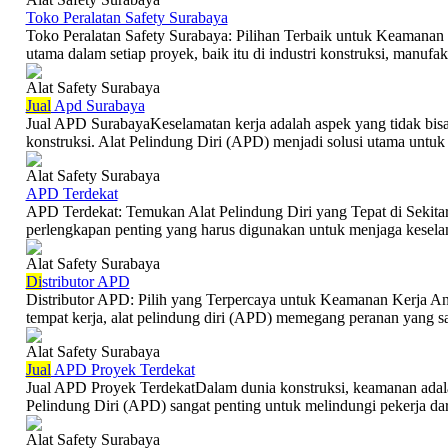
Toko Peralatan Safety Surabaya
Toko Peralatan Safety Surabaya: Pilihan Terbaik untuk Keamana
utama dalam setiap proyek, baik itu di industri konstruksi, manufaktu
Alat Safety Surabaya
Jual
Apd Surabaya
Jual APD SurabayaKeselamatan kerja adalah aspek yang tidak bisa d
konstruksi. Alat Pelindung Diri (APD) menjadi solusi utama untuk 
Alat Safety Surabaya
APD Terdekat
APD Terdekat: Temukan Alat Pelindung Diri yang Tepat di Sekita
perlengkapan penting yang harus digunakan untuk menjaga keselam
Alat Safety Surabaya
Di
stributor APD
Distributor APD: Pilih yang Terpercaya untuk Keamanan Kerja And
tempat kerja, alat pelindung diri (APD) memegang peranan yang san
Alat Safety Surabaya
Jual
APD Proyek Terdekat
Jual APD Proyek TerdekatDalam dunia konstruksi, keamanan adala
Pelindung Diri (APD) sangat penting untuk melindungi pekerja dari
Alat Safety Surabaya