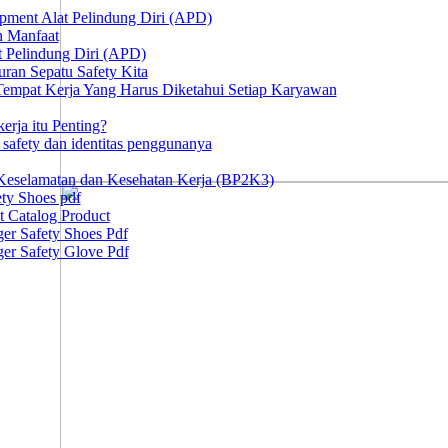
ipment Alat Pelindung Diri (APD)
n Manfaat
at Pelindung Diri (APD)
ran Sepatu Safety Kita
 Tempat Kerja Yang Harus Diketahui Setiap Karyawan
erja itu Penting?
afety dan identitas penggunanya
Keselamatan dan Kesehatan Kerja (BP2K3)
ty Shoes pdf
t Catalog Product
er Safety Shoes Pdf
er Safety Glove Pdf