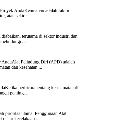
n Proyek AndaKeamanan adalah faktor
r, atau sektor ...
iabaikan, terutama di sektor industri dan
melindungi ...
r AndaAlat Pelindung Diri (APD) adalah
atan dan kesehatan ...
aKetika berbicara tentang keselamatan di
gat penting. ...
h prioritas utama. Penggunaan Alat
 risiko kecelakaan ...