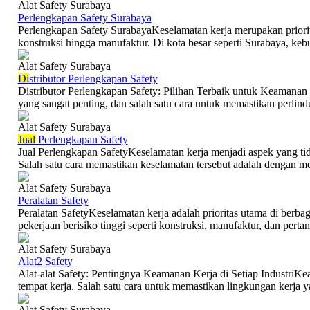
Alat Safety Surabaya
Perlengkapan Safety Surabaya
Perlengkapan Safety SurabayaKeselamatan kerja merupakan priorita
konstruksi hingga manufaktur. Di kota besar seperti Surabaya, kebu
Alat Safety Surabaya
Di
stributor Perlengkapan Safety
Distributor Perlengkapan Safety: Pilihan Terbaik untuk Keamanan
yang sangat penting, dan salah satu cara untuk memastikan perlind
Alat Safety Surabaya
Jual
Perlengkapan Safety
Jual Perlengkapan SafetyKeselamatan kerja menjadi aspek yang tida
Salah satu cara memastikan keselamatan tersebut adalah dengan m
Alat Safety Surabaya
Peralatan Safety
Peralatan SafetyKeselamatan kerja adalah prioritas utama di berbag
pekerjaan berisiko tinggi seperti konstruksi, manufaktur, dan perta
Alat Safety Surabaya
Alat2 Safety
Alat-alat Safety: Pentingnya Keamanan Kerja di Setiap IndustriKea
tempat kerja. Salah satu cara untuk memastikan lingkungan kerja y
Alat Safety Surabaya