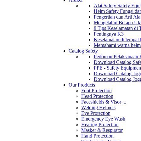
Alat Safety Safety Equ
Helm Safety Fungsi da
Pengertian dan Arti Al
Mengetahui Berapa Uku
8 Tips Keselamatan di
Pentingnya K3
Keselamatan di tempat k
Memahami warna helm s
Catalog Safety
Pedoman Pelaksanaan 
Download Catalog Safe
PPE - Safety Equipmen
Download Catalog Jogg
Download Catalog Jogg
Our Products
Foot Protection
Head Protection
Faceshields & Visor ...
Welding Helmets
Eye Protection
Emergency Eye Wash
Hearing Protection
Masker & Respirator
Hand Protection