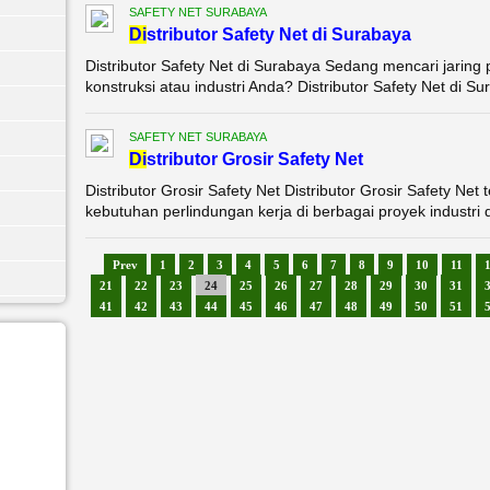
SAFETY NET SURABAYA
Di
stributor Safety Net di Surabaya
Distributor Safety Net di Surabaya Sedang mencari jaring
konstruksi atau industri Anda? Distributor Safety Net di Su
SAFETY NET SURABAYA
Di
stributor Grosir Safety Net
Distributor Grosir Safety Net Distributor Grosir Safety Ne
kebutuhan perlindungan kerja di berbagai proyek industri 
Prev
1
2
3
4
5
6
7
8
9
10
11
21
22
23
24
25
26
27
28
29
30
31
41
42
43
44
45
46
47
48
49
50
51