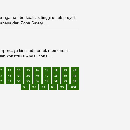
 pengaman berkualitas tinggi untuk proyek
rabaya dari Zona Safety ...
t terpercaya kini hadir untuk memenuhi
dan konstruksi Anda. Zona ...
12
13
14
15
16
17
18
19
20
32
33
34
35
36
37
38
39
40
52
53
54
55
56
57
58
59
60
61
62
63
64
65
Next