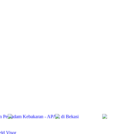
RTIKEL
CATALOG SAFETY
OUR PRODUCTS
CONTACT US
gan Pemadam Kebakaran - APAR di Bekasi
ld Visor