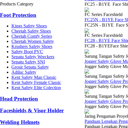
Products Category
FC25 - B1YE Face Shi
Foot Protection
FC Series Faceshield
FC25N - B1YE Face Sh
FC25N - B1YE Face Sh
Kings Safety Shoes
Cheetah Safety Shoes
FC Series Faceshield
Cheetah Comfy Series
FC28 - B1YE Face Shie
Cheetah Women Safety
FC28 - B1YEFace Shie
Krushers Safety Shoes
Safety Boot PVC
Sarung Tangan Safety J
Sepatu Safety Wreckers
Jogger Safety Glove Mu
Sepatu Safety SNI
Jogger Safety Glove M
Grosir Sepatu Safety
Adiluc Safety
Sarung Tangan Safety J
Kent Safety Man Classic
Jogger Safety Glove P
Kent Safety Female Classic
Jogger Safety Glove Pr
Kent Safety Elite Colection
Sarung Tangan Safety J
Head Protection
Jogger Safety Glove Pr
Jogger Safety Glove P
Faceshields & Visor Holder
Jaring Pengaman Proye
Panduan Lengkap Pengg
Welding Helmets
Panduan Lengkap Penggu