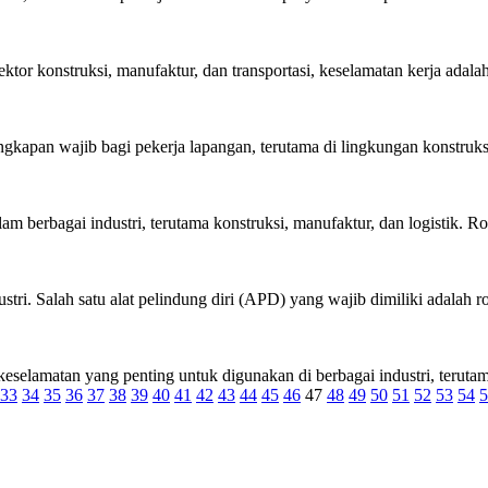
r konstruksi, manufaktur, dan transportasi, keselamatan kerja adalah 
apan wajib bagi pekerja lapangan, terutama di lingkungan konstruksi d
 berbagai industri, terutama konstruksi, manufaktur, dan logistik. Rom
i. Salah satu alat pelindung diri (APD) yang wajib dimiliki adalah rom
selamatan yang penting untuk digunakan di berbagai industri, terutama
33
34
35
36
37
38
39
40
41
42
43
44
45
46
47
48
49
50
51
52
53
54
5