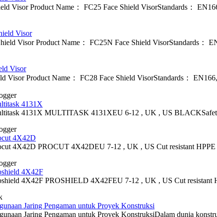
eld Visor Product Name： FC25 Face Shield VisorStandards： EN166
ield Visor
ield Visor Product Name： FC25N Face Shield VisorStandards： EN1
ld Visor
ld Visor Product Name： FC28 Face Shield VisorStandards： EN166,
ogger
ltitask 4131X
ultitask 4131X MULTITASK 4131XEU 6-12 , UK , US BLACKSafety glov
ogger
rocut 4X42D
ocut 4X42D PROCUT 4X42DEU 7-12 , UK , US Cut resistant HPPE (high
ogger
oshield 4X42F
roshield 4X42F PROSHIELD 4X42FEU 7-12 , UK , US Cut resistant HPP
k
unaan Jaring Pengaman untuk Proyek Konstruksi
naan Jaring Pengaman untuk Proyek KonstruksiDalam dunia konstruksi, 