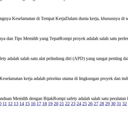
gnya Keselamatan di Tempat KerjaDalam dunia kerja, khususnya di sekto
a dan Tips Memilih yang TepatRompi proyek adalah salah satu perlengk
y adalah salah satu alat pelindung diri (APD) yang sangat penting dalam
selamatan kerja adalah prioritas utama di lingkungan proyek dan industr
duan Memilih dengan BijakRompi safety adalah salah satu peralatan ke
0
11
12
13
14
15
16
17
18
19
20
21
22
23
24
25
26
27
28
29
30
31
32