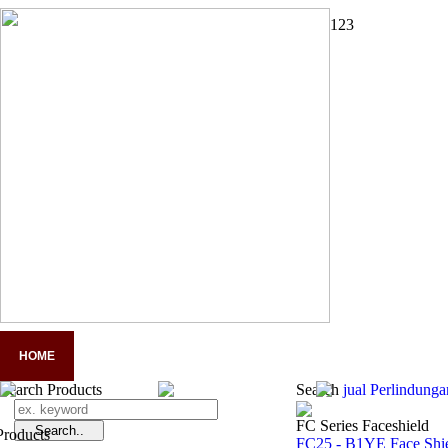
1
2
3
HOME
COMPANY PROFILE
PANDUAN LENGKAP APD
A
Search Products
Search
jual Perlindun
FC Series Faceshield
FC25 - B1YE Face Shie