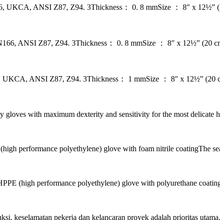
, UKCA, ANSI Z87, Z94. 3Thickness： 0. 8 mmSize ： 8″ x 12½” (2
66, ANSI Z87, Z94. 3Thickness： 0. 8 mmSize ： 8″ x 12½” (20 cm 
 UKCA, ANSI Z87, Z94. 3Thickness： 1 mmSize ： 8″ x 12½” (20 cm
es with maximum dexterity and sensitivity for the most delicate
 performance polyethylene) glove with foam nitrile coatingThe sea
E (high performance polyethylene) glove with polyurethane coating
keselamatan pekerja dan kelancaran proyek adalah prioritas utama. Sa