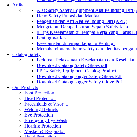
Artikel
Alat Safety Safety Equipment Alat Pelindung Diri
Helm Safety Fungsi dan Manfaat
Pengertian dan Arti Alat Pelindung Diri (APD)
Mengetahui Berapa Ukuran Sepatu Safety Kita
8 Tips Keselamatan di Tempat Kerja Yang Harus D
Pentingnya K3
Keselamatan di tempat kerja itu Penting?
Memahami warna helm safety dan identitas penggu
Catalog Safety
Pedoman Pelaksanaan Keselamatan dan Kesehatan
Download Catalog Safety Shoes pdf
PPE - Safety Equipment Catalog Product
Download Catalog Jogger Safety Shoes Pdf
Download Catalog Jogger Safety Glove Pdf
Our Products
Foot Protection
Head Protection
Faceshields & Visor ...
Welding Helmets
Eye Protection
Emergency Eye Wash
Hearing Protection
Masker & Respirator
Hand Protection