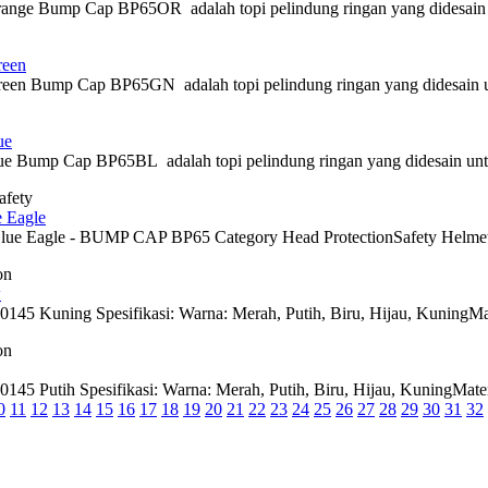
 Bump Cap BP65OR adalah topi pelindung ringan yang didesain untu
een
 Bump Cap BP65GN adalah topi pelindung ringan yang didesain untuk
ue
ump Cap BP65BL adalah topi pelindung ringan yang didesain untuk me
afety
 Eagle
lue Eagle - BUMP CAP BP65 Category Head ProtectionSafety Helmet
on
w
Kuning Spesifikasi: Warna: Merah, Putih, Biru, Hijau, KuningMater
on
Putih Spesifikasi: Warna: Merah, Putih, Biru, Hijau, KuningMateri
0
11
12
13
14
15
16
17
18
19
20
21
22
23
24
25
26
27
28
29
30
31
32