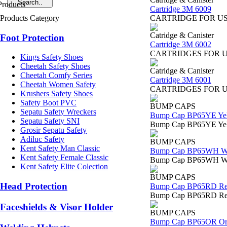
Cartridge 3M 6009
Products Category
CARTRIDGE FOR USE WI
Catridge & Canister
Foot Protection
Cartridge 3M 6002
CARTRIDGES FOR USE WI
Kings Safety Shoes
Cheetah Safety Shoes
Catridge & Canister
Cheetah Comfy Series
Cartridge 3M 6001
Cheetah Women Safety
CARTRIDGES FOR USE W
Krushers Safety Shoes
Safety Boot PVC
BUMP CAPS
Sepatu Safety Wreckers
Bump Cap BP65YE Ye
Sepatu Safety SNI
Bump Cap BP65YE Yellow
Grosir Sepatu Safety
Adiluc Safety
BUMP CAPS
Kent Safety Man Classic
Bump Cap BP65WH W
Kent Safety Female Classic
Bump Cap BP65WH White
Kent Safety Elite Colection
BUMP CAPS
Head Protection
Bump Cap BP65RD R
Bump Cap BP65RD Red Bu
Faceshields & Visor Holder
BUMP CAPS
Bump Cap BP65OR Or