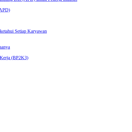
 (APD)
iketahui Setiap Karyawan
nanya
 Kerja (BP2K3)