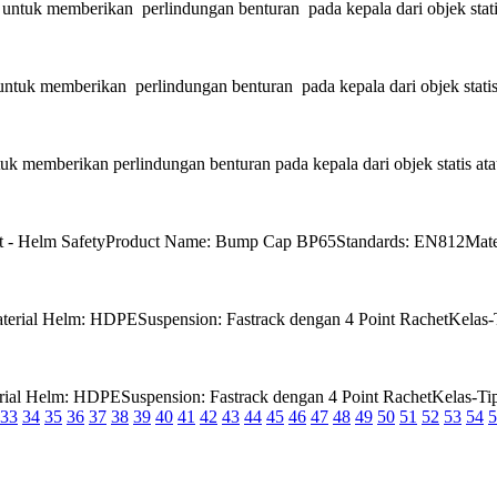
k memberikan perlindungan benturan pada kepala dari objek statis 
 memberikan perlindungan benturan pada kepala dari objek statis a
mberikan perlindungan benturan pada kepala dari objek statis atau t
 - Helm SafetyProduct Name: Bump Cap BP65Standards: EN812Materia
ial Helm: HDPESuspension: Fastrack dengan 4 Point RachetKelas-Tip
al Helm: HDPESuspension: Fastrack dengan 4 Point RachetKelas-Tipe:
33
34
35
36
37
38
39
40
41
42
43
44
45
46
47
48
49
50
51
52
53
54
5