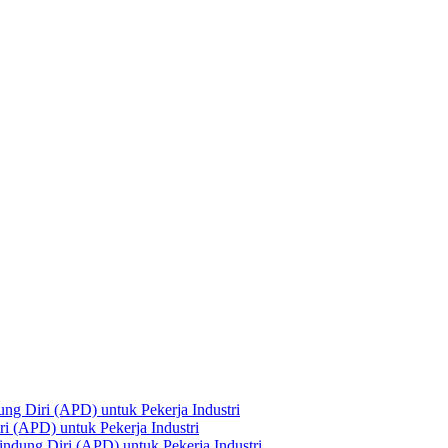
ng Diri (APD) untuk Pekerja Industri
i (APD) untuk Pekerja Industri
ndung Diri (APD) untuk Pekerja Industri