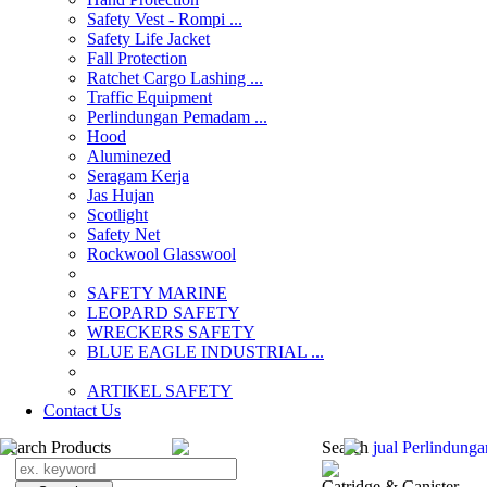
Safety Vest - Rompi ...
Safety Life Jacket
Fall Protection
Ratchet Cargo Lashing ...
Traffic Equipment
Perlindungan Pemadam ...
Hood
Aluminezed
Seragam Kerja
Jas Hujan
Scotlight
Safety Net
Rockwool Glasswool
SAFETY MARINE
LEOPARD SAFETY
WRECKERS SAFETY
BLUE EAGLE INDUSTRIAL ...
­ARTIKEL SAFETY
Contact Us
Search Products
Search
jual Perlindun
Catridge & Canister