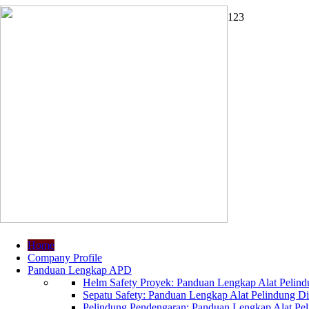
1
2
3
Home
Company Profile
Panduan Lengkap APD
Helm Safety Proyek: Panduan Lengkap Alat Pelindu
Sepatu Safety: Panduan Lengkap Alat Pelindung Dir
Pelindung Pendengaran: Panduan Lengkap Alat Peli