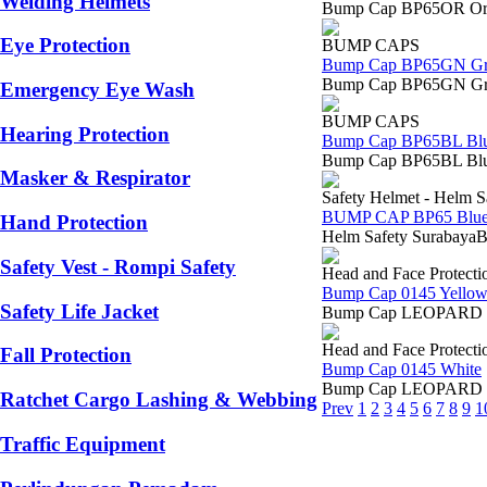
Welding Helmets
Bump Cap BP65OR Orange
Eye Protection
BUMP CAPS
Bump Cap BP65GN Gr
Bump Cap BP65GN Green
Emergency Eye Wash
BUMP CAPS
Hearing Protection
Bump Cap BP65BL Bl
Bump Cap BP65BL Blue B
Masker & Respirator
Safety Helmet - Helm S
BUMP CAP BP65 Blue
Hand Protection
Helm Safety SurabayaB
Safety Vest - Rompi Safety
Head and Face Protecti
Bump Cap 0145 Yello
Safety Life Jacket
Bump Cap LEOPARD 0145 
Head and Face Protecti
Fall Protection
Bump Cap 0145 White
Bump Cap LEOPARD 0145 
Ratchet Cargo Lashing & Webbing
Prev
1
2
3
4
5
6
7
8
9
1
Traffic Equipment