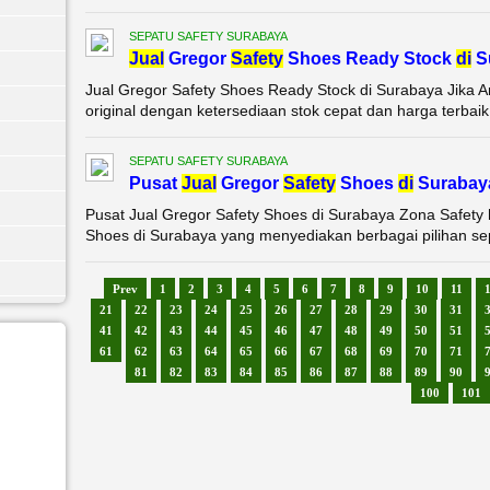
SEPATU SAFETY SURABAYA
Jual
Gregor
Safety
Shoes Ready Stock
di
S
Jual Gregor Safety Shoes Ready Stock di Surabaya Jika 
original dengan ketersediaan stok cepat dan harga terbaik 
SEPATU SAFETY SURABAYA
Pusat
Jual
Gregor
Safety
Shoes
di
Surabay
Pusat Jual Gregor Safety Shoes di Surabaya Zona Safety 
Shoes di Surabaya yang menyediakan berbagai pilihan sepat
Prev
1
2
3
4
5
6
7
8
9
10
11
21
22
23
24
25
26
27
28
29
30
31
41
42
43
44
45
46
47
48
49
50
51
61
62
63
64
65
66
67
68
69
70
71
81
82
83
84
85
86
87
88
89
90
100
101