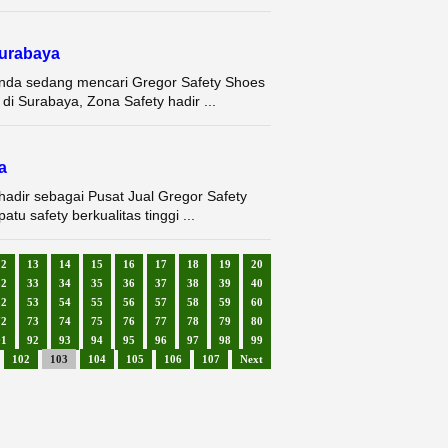
urabaya
Anda sedang mencari Gregor Safety Shoes
di Surabaya, Zona Safety hadir ...
a
hadir sebagai Pusat Jual Gregor Safety
u safety berkualitas tinggi ...
12
13
14
15
16
17
18
19
20
32
33
34
35
36
37
38
39
40
52
53
54
55
56
57
58
59
60
72
73
74
75
76
77
78
79
80
91
92
93
94
95
96
97
98
99
102
103
104
105
106
107
Next