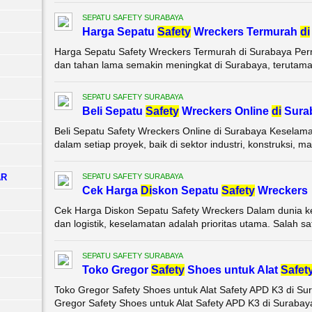
SEPATU SAFETY SURABAYA
Harga Sepatu
Safety
Wreckers Termurah
di
Harga Sepatu Safety Wreckers Termurah di Surabaya Perm
dan tahan lama semakin meningkat di Surabaya, terutama ba
SEPATU SAFETY SURABAYA
Beli Sepatu
Safety
Wreckers Online
di
Sura
Beli Sepatu Safety Wreckers Online di Surabaya Keselama
dalam setiap proyek, baik di sektor industri, konstruksi, m
AR
SEPATU SAFETY SURABAYA
Cek Harga
Di
skon Sepatu
Safety
Wreckers
Cek Harga Diskon Sepatu Safety Wreckers Dalam dunia kerja
dan logistik, keselamatan adalah prioritas utama. Salah sa
SEPATU SAFETY SURABAYA
Toko Gregor
Safety
Shoes untuk Alat
Safet
Toko Gregor Safety Shoes untuk Alat Safety APD K3 di Su
Gregor Safety Shoes untuk Alat Safety APD K3 di Surabay