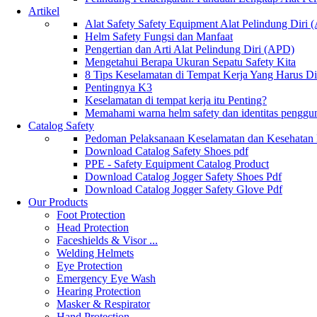
Artikel
Alat Safety Safety Equipment Alat Pelindung Diri
Helm Safety Fungsi dan Manfaat
Pengertian dan Arti Alat Pelindung Diri (APD)
Mengetahui Berapa Ukuran Sepatu Safety Kita
8 Tips Keselamatan di Tempat Kerja Yang Harus D
Pentingnya K3
Keselamatan di tempat kerja itu Penting?
Memahami warna helm safety dan identitas penggu
Catalog Safety
Pedoman Pelaksanaan Keselamatan dan Kesehatan
Download Catalog Safety Shoes pdf
PPE - Safety Equipment Catalog Product
Download Catalog Jogger Safety Shoes Pdf
Download Catalog Jogger Safety Glove Pdf
Our Products
Foot Protection
Head Protection
Faceshields & Visor ...
Welding Helmets
Eye Protection
Emergency Eye Wash
Hearing Protection
Masker & Respirator
Hand Protection