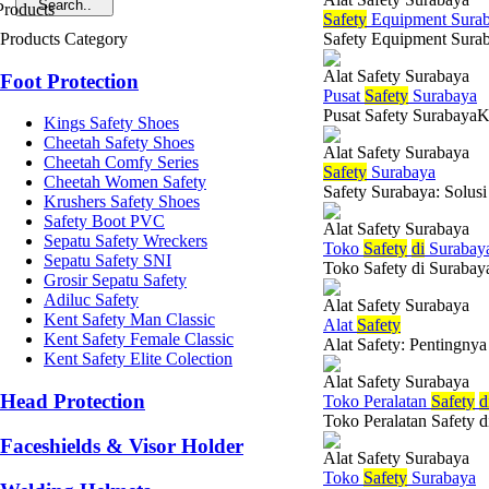
Safety
Equipment Sura
Products Category
Safety Equipment Suraba
Alat Safety Surabaya
Foot Protection
Pusat
Safety
Surabaya
Pusat Safety SurabayaKe
Kings Safety Shoes
Cheetah Safety Shoes
Alat Safety Surabaya
Cheetah Comfy Series
Safety
Surabaya
Cheetah Women Safety
Safety Surabaya: Solus
Krushers Safety Shoes
Safety Boot PVC
Alat Safety Surabaya
Sepatu Safety Wreckers
Toko
Safety
di
Surabay
Sepatu Safety SNI
Toko Safety di Surabaya
Grosir Sepatu Safety
Adiluc Safety
Alat Safety Surabaya
Kent Safety Man Classic
Alat
Safety
Kent Safety Female Classic
Alat Safety: Pentingnya
Kent Safety Elite Colection
Alat Safety Surabaya
Head Protection
Toko Peralatan
Safety
d
Toko Peralatan Safety d
Faceshields & Visor Holder
Alat Safety Surabaya
Toko
Safety
Surabaya