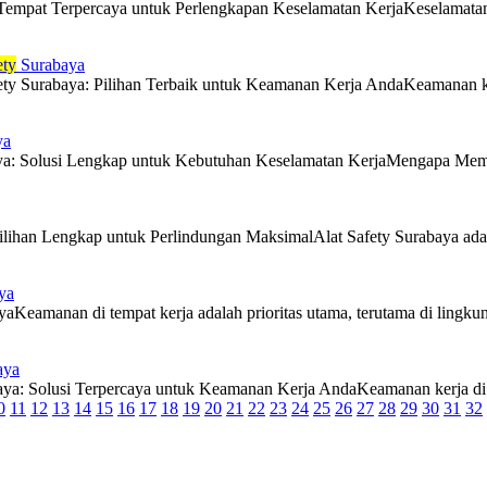
empat Terpercaya untuk Perlengkapan Keselamatan KerjaKeselamatan kerja
ety
Surabaya
y Surabaya: Pilihan Terbaik untuk Keamanan Kerja AndaKeamanan kerja 
ya
ya: Solusi Lengkap untuk Kebutuhan Keselamatan KerjaMengapa Memilih 
ilihan Lengkap untuk Perlindungan MaksimalAlat Safety Surabaya adala
ya
aKeamanan di tempat kerja adalah prioritas utama, terutama di lingkunga
aya
aya: Solusi Terpercaya untuk Keamanan Kerja AndaKeamanan kerja di li
0
11
12
13
14
15
16
17
18
19
20
21
22
23
24
25
26
27
28
29
30
31
32