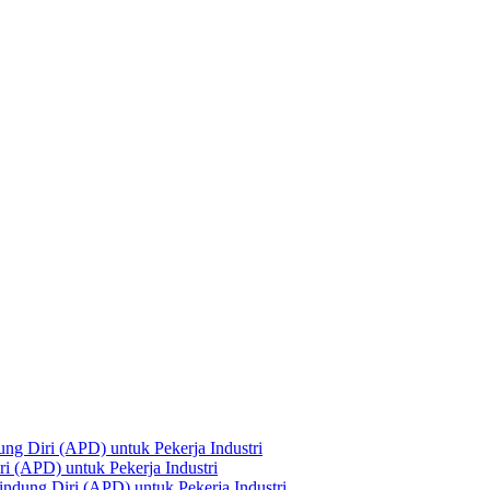
ng Diri (APD) untuk Pekerja Industri
i (APD) untuk Pekerja Industri
ndung Diri (APD) untuk Pekerja Industri