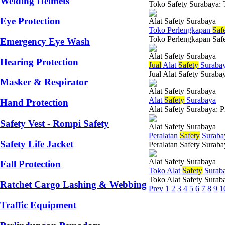
Welding Helmets
Toko Safety Surabaya: T
Eye Protection
Alat Safety Surabaya
Toko Perlengkapan
Saf
Toko Perlengkapan Safet
Emergency Eye Wash
Alat Safety Surabaya
Hearing Protection
Jual
Alat
Safety
Suraba
Jual Alat Safety Suraba
Masker & Respirator
Alat Safety Surabaya
Alat
Safety
Surabaya
Hand Protection
Alat Safety Surabaya: P
Safety Vest - Rompi Safety
Alat Safety Surabaya
Peralatan
Safety
Suraba
Safety Life Jacket
Peralatan Safety Surabay
Alat Safety Surabaya
Fall Protection
Toko Alat
Safety
Surab
Toko Alat Safety Surab
Ratchet Cargo Lashing & Webbing
Prev
1
2
3
4
5
6
7
8
9
1
Traffic Equipment