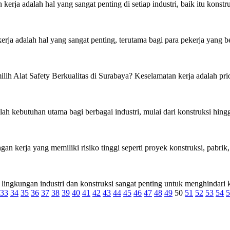
 adalah hal yang sangat penting di setiap industri, baik itu konstruk
adalah hal yang sangat penting, terutama bagi para pekerja yang beker
Alat Safety Berkualitas di Surabaya? Keselamatan kerja adalah priori
h kebutuhan utama bagi berbagai industri, mulai dari konstruksi hing
n kerja yang memiliki risiko tinggi seperti proyek konstruksi, pabrik, 
ngkungan industri dan konstruksi sangat penting untuk menghindari k
33
34
35
36
37
38
39
40
41
42
43
44
45
46
47
48
49
50
51
52
53
54
5