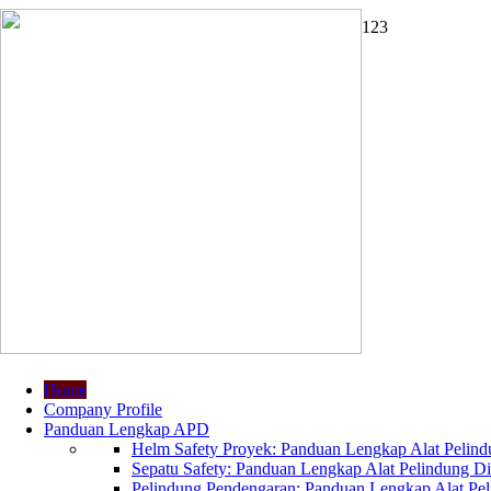
1
2
3
Home
Company Profile
Panduan Lengkap APD
Helm Safety Proyek: Panduan Lengkap Alat Pelindu
Sepatu Safety: Panduan Lengkap Alat Pelindung Dir
Pelindung Pendengaran: Panduan Lengkap Alat Peli