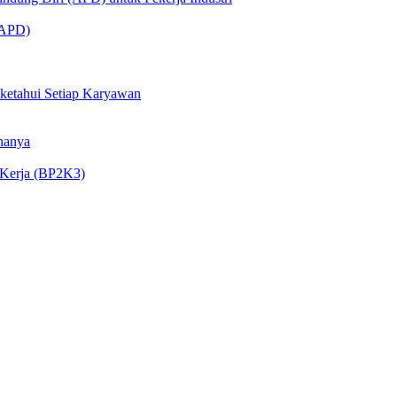
 (APD)
iketahui Setiap Karyawan
nanya
 Kerja (BP2K3)