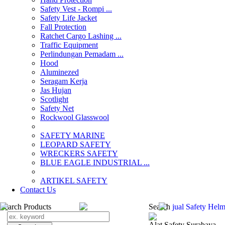
Safety Vest - Rompi ...
Safety Life Jacket
Fall Protection
Ratchet Cargo Lashing ...
Traffic Equipment
Perlindungan Pemadam ...
Hood
Aluminezed
Seragam Kerja
Jas Hujan
Scotlight
Safety Net
Rockwool Glasswool
SAFETY MARINE
LEOPARD SAFETY
WRECKERS SAFETY
BLUE EAGLE INDUSTRIAL ...
­ARTIKEL SAFETY
Contact Us
Search Products
Search
jual Safety Helm
Alat Safety Surabaya