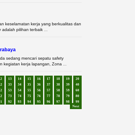
an keselamatan kerja yang berkualitas dan
adalah pilihan terbaik ...
rabaya
nda sedang mencari sepatu safety
n kegiatan kerja lapangan, Zona ...
12
13
14
15
16
17
18
19
20
32
33
34
35
36
37
38
39
40
52
53
54
55
56
57
58
59
60
72
73
74
75
76
77
78
79
80
91
92
93
94
95
96
97
98
99
Next