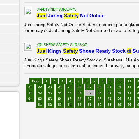
SAFETY NET SURABAYA
Jual
Jaring
Safety
Net Online
Jual Jaring Safety Net Online Sedang mencari perlengkap
terpercaya? Jual Jaring Safety Net Online dari Zona Safety 
KRUSHERS SAFETY SURABAYA
Jual
Kings
Safety
Shoes Ready Stock
di
Su
Jual Kings Safety Shoes Ready Stock di Surabaya Jika A
berkualitas tinggi untuk kebutuhan industri, proyek, maupu
Prev
1
2
3
4
5
6
7
8
9
10
11
21
22
23
24
25
26
27
28
29
30
31
41
42
43
44
45
46
47
48
49
50
51
61
62
63
64
65
66
67
68
69
70
71
81
82
83
84
85
86
87
88
89
90