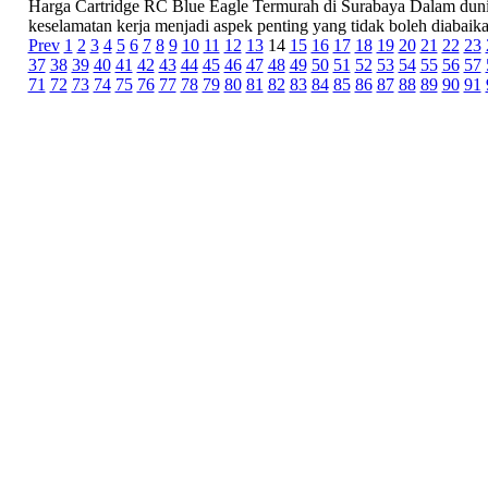
Harga Cartridge RC Blue Eagle Termurah di Surabaya Dalam dunia
keselamatan kerja menjadi aspek penting yang tidak boleh diabaikan
Prev
1
2
3
4
5
6
7
8
9
10
11
12
13
14
15
16
17
18
19
20
21
22
23
37
38
39
40
41
42
43
44
45
46
47
48
49
50
51
52
53
54
55
56
57
71
72
73
74
75
76
77
78
79
80
81
82
83
84
85
86
87
88
89
90
91