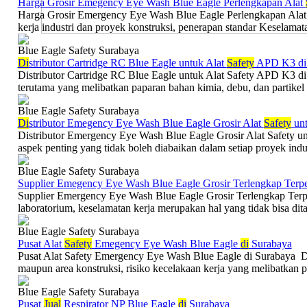
Harga Grosir Emegency Eye Wash Blue Eagle Perlengkapan Alat
Harga Grosir Emergency Eye Wash Blue Eagle Perlengkapan Ala
kerja industri dan proyek konstruksi, penerapan standar Keselamat
Blue Eagle Safety Surabaya
Di
stributor Cartridge RC Blue Eagle untuk Alat
Safety
APD K3 di 
Distributor Cartridge RC Blue Eagle untuk Alat Safety APD K3 di 
terutama yang melibatkan paparan bahan kimia, debu, dan partikel
Blue Eagle Safety Surabaya
Di
stributor Emegency Eye Wash Blue Eagle Grosir Alat
Safety
unt
Distributor Emergency Eye Wash Blue Eagle Grosir Alat Safety u
aspek penting yang tidak boleh diabaikan dalam setiap proyek indust
Blue Eagle Safety Surabaya
Supplier Emegency Eye Wash Blue Eagle Grosir Terlengkap Terp
Supplier Emergency Eye Wash Blue Eagle Grosir Terlengkap Terp
laboratorium, keselamatan kerja merupakan hal yang tidak bisa dita
Blue Eagle Safety Surabaya
Pusat Alat
Safety
Emegency Eye Wash Blue Eagle
di
Surabaya
Pusat Alat Safety Emergency Eye Wash Blue Eagle di Surabaya Da
maupun area konstruksi, risiko kecelakaan kerja yang melibatkan pe
Blue Eagle Safety Surabaya
Pusat
Jual
Respirator NP Blue Eagle
di
Surabaya