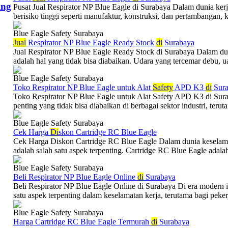
ing
Pusat Jual Respirator NP Blue Eagle di Surabaya Dalam dunia kerj
berisiko tinggi seperti manufaktur, konstruksi, dan pertambangan, 
Blue Eagle Safety Surabaya
Jual
Respirator NP Blue Eagle Ready Stock
di
Surabaya
Jual Respirator NP Blue Eagle Ready Stock di Surabaya Dalam dun
adalah hal yang tidak bisa diabaikan. Udara yang tercemar debu, ua
Blue Eagle Safety Surabaya
Toko Respirator NP Blue Eagle untuk Alat
Safety
APD K3
di
Sura
Toko Respirator NP Blue Eagle untuk Alat Safety APD K3 di Sura
penting yang tidak bisa diabaikan di berbagai sektor industri, terut
Blue Eagle Safety Surabaya
Cek Harga
Di
skon Cartridge RC Blue Eagle
Cek Harga Diskon Cartridge RC Blue Eagle Dalam dunia keselama
adalah salah satu aspek terpenting. Cartridge RC Blue Eagle adalah 
Blue Eagle Safety Surabaya
Beli Respirator NP Blue Eagle Online
di
Surabaya
Beli Respirator NP Blue Eagle Online di Surabaya Di era modern i
satu aspek terpenting dalam keselamatan kerja, terutama bagi pekerj
Blue Eagle Safety Surabaya
Harga Cartridge RC Blue Eagle Termurah
di
Surabaya