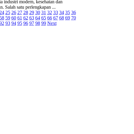
 industri modern, kesehatan dan
. Salah satu perlengkapan ...
24
25
26
27
28
29
30
31
32
33
34
35
36
58
59
60
61
62
63
64
65
66
67
68
69
70
92
93
94
95
96
97
98
99
Next