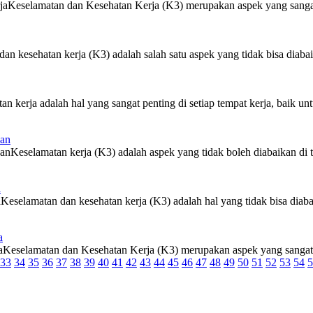
jaKeselamatan dan Kesehatan Kerja (K3) merupakan aspek yang sangat 
 kesehatan kerja (K3) adalah salah satu aspek yang tidak bisa diabaik
erja adalah hal yang sangat penting di setiap tempat kerja, baik unt
wan
eselamatan kerja (K3) adalah aspek yang tidak boleh diabaikan di tem
a
selamatan dan kesehatan kerja (K3) adalah hal yang tidak bisa diabai
a
eselamatan dan Kesehatan Kerja (K3) merupakan aspek yang sangat pe
33
34
35
36
37
38
39
40
41
42
43
44
45
46
47
48
49
50
51
52
53
54
5