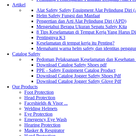
Artikel
Alat Safety Safety Equipment Alat Pelindung Diri
Helm Safety Fungsi dan Manfaat
Pengertian dan Arti Alat Pelindung Diri (APD)
Mengetahui Berapa Ukuran Sepatu Safety Kita
8 Tips Keselamatan di Tempat Kerja Yang Harus D
Pentingnya K3
Keselamatan di tempat kerja itu Penting?
Memahami warna helm safety dan identitas penggu
Catalog Safety
Pedoman Pelaksanaan Keselamatan dan Kesehatan
Download Catalog Safety Shoes pdf
PPE - Safety Equipment Catalog Product
Download Catalog Jogger Safety Shoes Pdf
Download Catalog Jogger Safety Glove Pdf
Our Products
Foot Protection
Head Protection
Faceshields & Visor ...
Welding Helmets
Eye Protection
Emergency Eye Wash
Hearing Protection
Masker & Respirator
Hand Protection