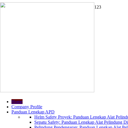
1
2
3
Home
Company Profile
Panduan Lengkap APD
Helm Safety Proyek: Panduan Lengkap Alat Pelindu
Sepatu Safety: Panduan Lengkap Alat Pelindung Dir
Pelindung Pendengaran: Panduan Lengkap Alat Peli