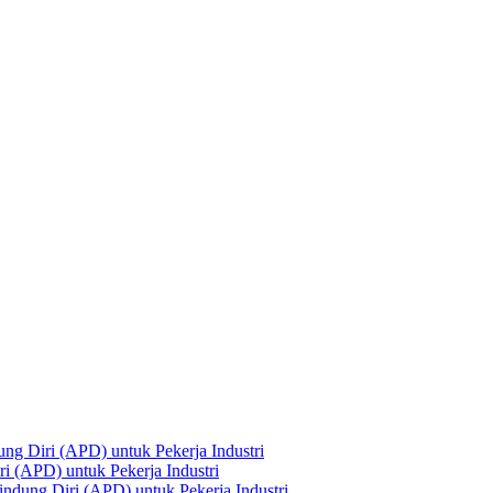
ng Diri (APD) untuk Pekerja Industri
i (APD) untuk Pekerja Industri
ndung Diri (APD) untuk Pekerja Industri