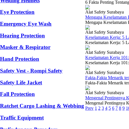
Welding Helmets
6 Fakta Penting Tentan
Eye Protection
Alat Safety Surabaya
Mengapa Keselamatan Ke
Mengapa Keselamatan Ker
Emergency Eye Wash
Alat Safety Surabaya
Hearing Protection
Keselamatan Kerja: 5 
Keselamatan Kerja: 5 La
Masker & Respirator
Alat Safety Surabaya
Keselamatan Kerja 101
Hand Protection
Keselamatan Kerja 101:
Safety Vest - Rompi Safety
Alat Safety Surabaya
Fakta-Fakta Menarik te
Safety Life Jacket
Fakta-Fakta Menarik ten
Alat Safety Surabaya
Fall Protection
Mengenal Pentingnya K
Mengenal Pentingnya K3
Ratchet Cargo Lashing & Webbing
Prev
1
2
3
4
5
6
7
8
9
1
Traffic Equipment