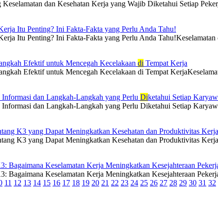
g Keselamatan dan Kesehatan Kerja yang Wajib Diketahui Setiap Peker
rja Itu Penting? Ini Fakta-Fakta yang Perlu Anda Tahu!
ja Itu Penting? Ini Fakta-Fakta yang Perlu Anda Tahu!Keselamatan dan
Langkah Efektif untuk Mencegah Kecelakaan
di
Tempat Kerja
ngkah Efektif untuk Mencegah Kecelakaan di Tempat KerjaKeselamatan k
: Informasi dan Langkah-Langkah yang Perlu
Di
ketahui Setiap Karya
 Informasi dan Langkah-Langkah yang Perlu Diketahui Setiap KaryawanK
ntang K3 yang Dapat Meningkatkan Kesehatan dan Produktivitas Kerj
tang K3 yang Dapat Meningkatkan Kesehatan dan Produktivitas KerjaKe
3: Bagaimana Keselamatan Kerja Meningkatkan Kesejahteraan Pekerj
: Bagaimana Keselamatan Kerja Meningkatkan Kesejahteraan PekerjaK
0
11
12
13
14
15
16
17
18
19
20
21
22
23
24
25
26
27
28
29
30
31
32