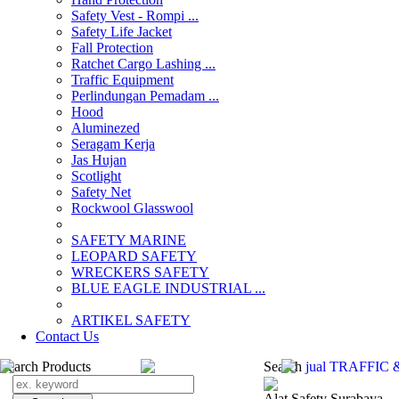
Safety Vest - Rompi ...
Safety Life Jacket
Fall Protection
Ratchet Cargo Lashing ...
Traffic Equipment
Perlindungan Pemadam ...
Hood
Aluminezed
Seragam Kerja
Jas Hujan
Scotlight
Safety Net
Rockwool Glasswool
SAFETY MARINE
LEOPARD SAFETY
WRECKERS SAFETY
BLUE EAGLE INDUSTRIAL ...
­ARTIKEL SAFETY
Contact Us
Search Products
Search
jual TRAFFIC 
Alat Safety Surabaya