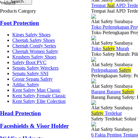
Tempat
Jual
APD Terde
Products Category
Tempat Jual APD Terdeka
Alat Safety Surabaya
Foot Protection
Toko Perlengkapan Pro
Toko Perlengkapan Proy
Kings Safety Shoes
Cheetah Safety Shoes
Alat Safety Surabaya
Cheetah Comfy Series
Toko
Safety
Murah
Cheetah Women Safety
Toko Safety Murah: Pil
Krushers Safety Shoes
Safety Boot PVC
Alat Safety Surabaya
Sepatu Safety Wreckers
Perlengkapan
Safety
Sepatu Safety SNI
Perlengkapan Safety: Pe
Grosir Sepatu Safety
Adiluc Safety
Alat Safety Surabaya
Kent Safety Man Classic
Barang Barang
Safety
Kent Safety Female Classic
Barang Barang Safety: P
Kent Safety Elite Colection
Alat Safety Surabaya
Head Protection
Safety
Terdekat
Safety Terdekat: Solus
Faceshields & Visor Holder
Alat Safety Surabaya
6 Fakta Penting Tentan