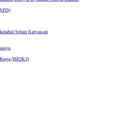
 (APD)
iketahui Setiap Karyawan
nanya
 Kerja (BP2K3)