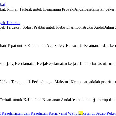
kat
t: Pilihan Terbaik untuk Keamanan Proyek AndaKeselamatan pekerja adal
yek Terdekat
ek Terdekat: Solusi Praktis untuk Kebutuhan Konstruksi AndaDalam du
ihan Tepat untuk Kebutuhan Alat Safety BerkualitasKeamanan dan kesel
nunjang Keselamatan KerjaKeselamatan kerja adalah prioritas utama di b
ilihan Tepat untuk Perlindungan MaksimalKeamanan adalah prioritas uta
i Terbaik untuk Kebutuhan Keamanan AndaKeamanan kerja merupakan sala
g Keselamatan dan Kesehatan Kerja yang Wajib
Di
ketahui Setiap Peker