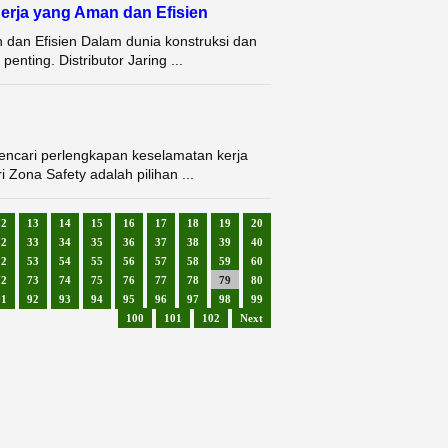
Kerja yang Aman dan Efisien
 dan Efisien Dalam dunia konstruksi dan
nting. Distributor Jaring ...
mencari perlengkapan keselamatan kerja
 Zona Safety adalah pilihan ...
12
13
14
15
16
17
18
19
20
32
33
34
35
36
37
38
39
40
52
53
54
55
56
57
58
59
60
72
73
74
75
76
77
78
79
80
91
92
93
94
95
96
97
98
99
100
101
102
Next