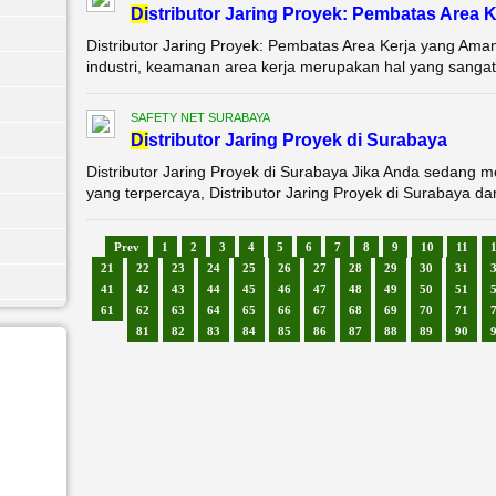
Di
stributor Jaring Proyek: Pembatas Area 
Distributor Jaring Proyek: Pembatas Area Kerja yang Aman
industri, keamanan area kerja merupakan hal yang sangat pe
SAFETY NET SURABAYA
Di
stributor Jaring Proyek di Surabaya
Distributor Jaring Proyek di Surabaya Jika Anda sedang 
yang terpercaya, Distributor Jaring Proyek di Surabaya dari
Prev
1
2
3
4
5
6
7
8
9
10
11
21
22
23
24
25
26
27
28
29
30
31
41
42
43
44
45
46
47
48
49
50
51
61
62
63
64
65
66
67
68
69
70
71
81
82
83
84
85
86
87
88
89
90