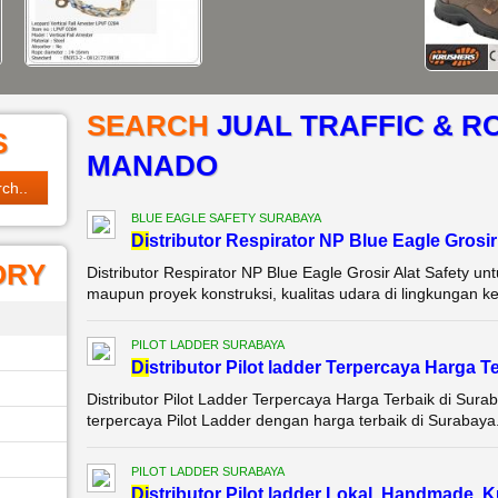
SEARCH
JUAL TRAFFIC & R
S
MANADO
BLUE EAGLE SAFETY SURABAYA
Di
stributor Respirator NP Blue Eagle Grosir
ORY
Distributor Respirator NP Blue Eagle Grosir Alat Safety un
maupun proyek konstruksi, kualitas udara di lingkungan kerja
PILOT LADDER SURABAYA
Di
stributor Pilot ladder Terpercaya Harga T
Distributor Pilot Ladder Terpercaya Harga Terbaik di Sura
terpercaya Pilot Ladder dengan harga terbaik di Surabaya
PILOT LADDER SURABAYA
Di
stributor Pilot ladder Lokal, Handmade, 