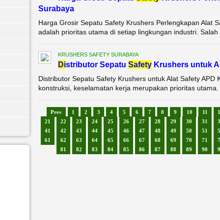
Surabaya
Harga Grosir Sepatu Safety Krushers Perlengkapan Alat 
adalah prioritas utama di setiap lingkungan industri. Salah
KRUSHERS SAFETY SURABAYA
Di
stributor Sepatu
Safety
Krushers untuk A
Distributor Sepatu Safety Krushers untuk Alat Safety APD 
konstruksi, keselamatan kerja merupakan prioritas utama.
Prev
1
2
3
4
5
6
7
8
9
10
11
21
22
23
24
25
26
27
28
29
30
31
41
42
43
44
45
46
47
48
49
50
51
61
62
63
64
65
66
67
68
69
70
71
81
82
83
84
85
86
87
88
89
90