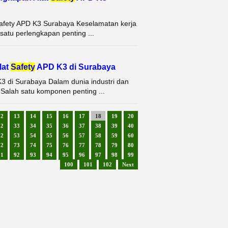
Safety APD K3 Surabaya Keselamatan kerja
 satu perlengkapan penting ...
lat
Safety
APD K3 di Surabaya
K3 di Surabaya Dalam dunia industri dan
 Salah satu komponen penting ...
12
13
14
15
16
17
18
19
20
32
33
34
35
36
37
38
39
40
52
53
54
55
56
57
58
59
60
72
73
74
75
76
77
78
79
80
91
92
93
94
95
96
97
98
99
100
101
102
Next