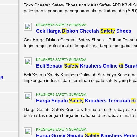
Toko Cheetah Safety Shoes untuk Alat Safety APD K3 di S
pekerjaan lapangan, penggunaan alat pelindung diri (APD)
KRUSHERS SAFETY SURABAYA
Cek Harga
Di
skon Cheetah
Safety
Shoes
Cek Harga Diskon Cheetah Safety Shoes – Pilihan Tepat 
Ingin tampil profesional di tempat kerja tanpa mengabaik
KRUSHERS SAFETY SURABAYA
Beli Sepatu
Safety
Krushers Online
di
Sura
Beli Sepatu Safety Krushers Online di Surabaya Keselamata
AR
lingkungan industri, dan pemilihan sepatu safety yang tepat
KRUSHERS SAFETY SURABAYA
Harga Sepatu
Safety
Krushers Termurah
di
Harga Sepatu Safety Krushers Termurah di Surabaya Jika
berkualitas dengan harga bersahabat di Surabaya, maka pi
KRUSHERS SAFETY SURABAYA
Harga Grosir Sepatu
Safety
Krushers Perle