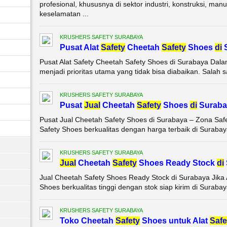
profesional, khususnya di sektor industri, konstruksi, ma
keselamatan ...
KRUSHERS SAFETY SURABAYA
Pusat Alat
Safety
Cheetah
Safety
Shoes
di
S
Pusat Alat Safety Cheetah Safety Shoes di Surabaya Dalam
menjadi prioritas utama yang tidak bisa diabaikan. Salah s
KRUSHERS SAFETY SURABAYA
Pusat
Jual
Cheetah
Safety
Shoes
di
Suraba
Pusat Jual Cheetah Safety Shoes di Surabaya – Zona Saf
Safety Shoes berkualitas dengan harga terbaik di Surabaya
KRUSHERS SAFETY SURABAYA
Jual
Cheetah
Safety
Shoes Ready Stock
di
Jual Cheetah Safety Shoes Ready Stock di Surabaya Jika
Shoes berkualitas tinggi dengan stok siap kirim di Suraba
KRUSHERS SAFETY SURABAYA
Toko Cheetah
Safety
Shoes untuk Alat
Safe