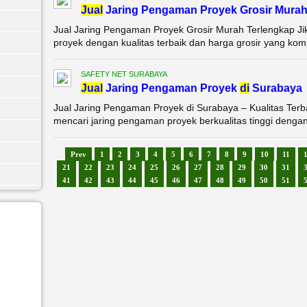
Jual
Jaring Pengaman Proyek Grosir Murah
Jual Jaring Pengaman Proyek Grosir Murah Terlengkap J
proyek dengan kualitas terbaik dan harga grosir yang komp
SAFETY NET SURABAYA
Jual
Jaring Pengaman Proyek
di
Surabaya
Jual Jaring Pengaman Proyek di Surabaya – Kualitas Terb
mencari jaring pengaman proyek berkualitas tinggi dengan 
Prev
1
2
3
4
5
6
7
8
9
10
11
21
22
23
24
25
26
27
28
29
30
31
41
42
43
44
45
46
47
48
49
50
51