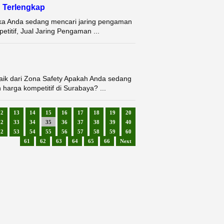
 Terlengkap
ika Anda sedang mencari jaring pengaman
etitif, Jual Jaring Pengaman ...
aik dari Zona Safety Apakah Anda sedang
harga kompetitif di Surabaya? ...
12
13
14
15
16
17
18
19
20
32
33
34
35
36
37
38
39
40
52
53
54
55
56
57
58
59
60
61
62
63
64
65
66
Next