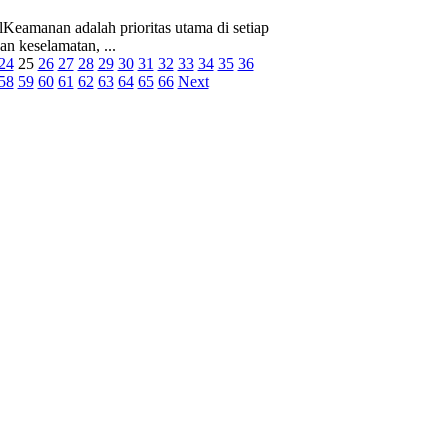
Keamanan adalah prioritas utama di setiap
an keselamatan, ...
24
25
26
27
28
29
30
31
32
33
34
35
36
58
59
60
61
62
63
64
65
66
Next