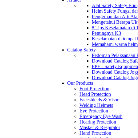
Alat Safety Safety Equ
Helm Safety Fungsi da
Pengertian dan Arti Al
Mengetahui Berapa Uku
8 Tips Keselamatan di
Pentingnya K3
Keselamatan di tempat k
Memahami warna helm s
Catalog Safety
Pedoman Pelaksanaan 
Download Catalog Safe
PPE - Safety Equipmen
Download Catalog Jogg
Download Catalog Jogg
Our Products
Foot Protection
Head Protection
Faceshields & Visor ...
Welding Helmets
Eye Protection
Emergency Eye Wash
Hearing Protection
Masker & Respirator
Hand Protection