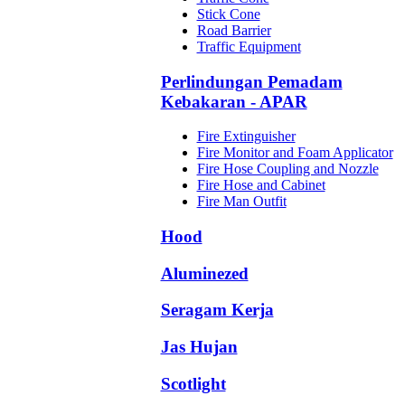
Stick Cone
Road Barrier
Traffic Equipment
Perlindungan Pemadam
Kebakaran - APAR
Fire Extinguisher
Fire Monitor and Foam Applicator
Fire Hose Coupling and Nozzle
Fire Hose and Cabinet
Fire Man Outfit
Hood
Aluminezed
Seragam Kerja
Jas Hujan
Scotlight