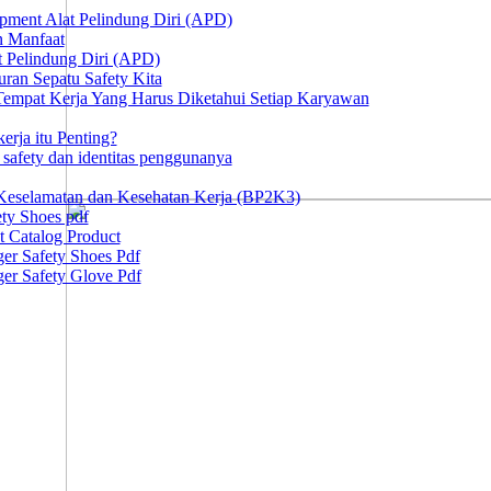
ipment Alat Pelindung Diri (APD)
n Manfaat
at Pelindung Diri (APD)
ran Sepatu Safety Kita
 Tempat Kerja Yang Harus Diketahui Setiap Karyawan
erja itu Penting?
afety dan identitas penggunanya
Keselamatan dan Kesehatan Kerja (BP2K3)
ty Shoes pdf
t Catalog Product
er Safety Shoes Pdf
er Safety Glove Pdf