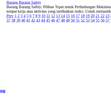
Barang Barang Safety
Barang Barang Safety: Pilihan Tepat untuk Perlindungan Maksimal
tempat kerja atau aktivitas yang melibatkan risiko. Untuk memastik
Prev
1
2
3
4
5
6
7
8
9
10
11
12
13
14
15
16
17
18
19
20
21
22
23
37
38
39
40
41
42
43
44
45
46
47
48
49
50
51
52
53
54
55
56
57
ing