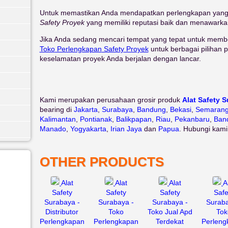
Untuk memastikan Anda mendapatkan perlengkapan yang t
Safety Proyek
yang memiliki reputasi baik dan menawarkan
Jika Anda sedang mencari tempat yang tepat untuk membe
Toko
Perlengkapan
Safety
Proyek
untuk berbagai pilihan
keselamatan proyek Anda berjalan dengan lancar.
Kami merupakan perusahaan grosir produk
Alat Safety 
bearing di
Jakarta
,
Surabaya
,
Bandung
,
Bekasi
,
Semaran
Kalimantan
,
Pontianak
,
Balikpapan
,
Riau
,
Pekanbaru
,
Ban
Manado
,
Yogyakarta
,
Irian Jaya
dan
Papua
. Hubungi kami
OTHER PRODUCTS
Alat
Alat
Alat
A
Safety
Safety
Safety
Safe
Surabaya -
Surabaya -
Surabaya -
Suraba
Distributor
Toko
Toko Jual Apd
Tok
Perlengkapan
Perlengkapan
Terdekat
Perleng