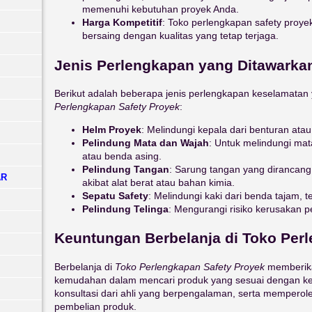
memenuhi kebutuhan proyek Anda.
Harga Kompetitif
: Toko perlengkapan safety proy
bersaing dengan kualitas yang tetap terjaga.
Jenis Perlengkapan yang Ditawarka
Berikut adalah beberapa jenis perlengkapan keselamatan
Perlengkapan Safety Proyek
:
Helm Proyek
: Melindungi kepala dari benturan atau
Pelindung Mata dan Wajah
: Untuk melindungi mat
atau benda asing.
Pelindung Tangan
: Sarung tangan yang dirancang
AR
akibat alat berat atau bahan kimia.
Sepatu Safety
: Melindungi kaki dari benda tajam, te
Pelindung Telinga
: Mengurangi risiko kerusakan p
Keuntungan Berbelanja di Toko Per
Berbelanja di
Toko Perlengkapan Safety Proyek
memberika
kemudahan dalam mencari produk yang sesuai dengan k
konsultasi dari ahli yang berpengalaman, serta memperol
pembelian produk.