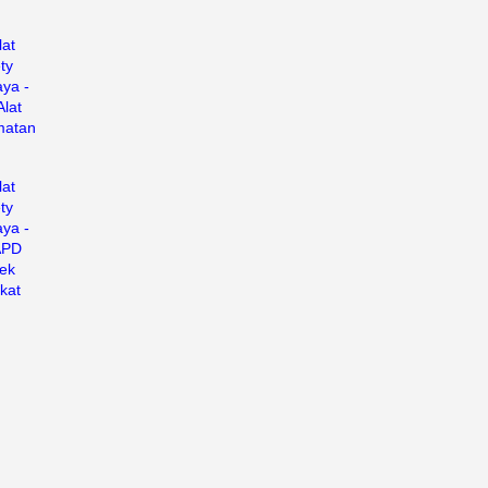
lat
ty
ya -
Alat
matan
lat
ty
ya -
APD
ek
kat