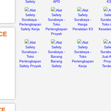
Safety
APD
K3
Alat
Alat
Alat
A
Safety
Safety
Safety
Safe
Surabaya -
Surabaya -
Surabaya -
Suraba
Perlengkapan
Toko
Harga
Toko 
Safety Kerja
Perlengkapan
Peralatan K3
Kesela
CE
Proyek
Alat
Alat
Alat
A
Safety
Safety
Safety
Safe
Surabaya -
Surabaya -
Surabaya -
Suraba
Toko
Barang
Toko
Jual 
Perlengkapan
Barang
Perlengkapan
Proy
Safety Proyek
Safety
Kerja
Terde
TE