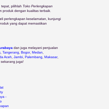
epat, pilihlah
Toko Perlengkapan
 produk dengan kualitas terbaik.
li perlengkapan keselamatan, kunjungi
 produk yang dapat memastikan
Surabaya
dan juga melayani penjualan
g
,
Tangerang
,
Bogor
,
Medan
,
da Aceh
,
Jambi
,
Palembang
,
Makasar
,
 sekarang juga!
lat
ty
ya -
o
kapan