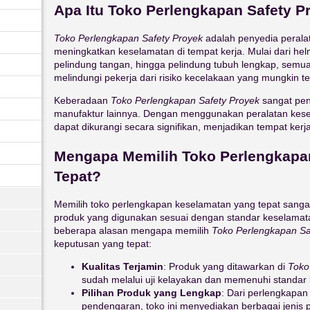
Apa Itu Toko Perlengkapan Safety P
Toko Perlengkapan Safety Proyek
adalah penyedia perala
meningkatkan keselamatan di tempat kerja. Mulai dari he
pelindung tangan, hingga pelindung tubuh lengkap, semua
melindungi pekerja dari risiko kecelakaan yang mungkin ter
Keberadaan
Toko Perlengkapan Safety Proyek
sangat pen
manufaktur lainnya. Dengan menggunakan peralatan kesel
dapat dikurangi secara signifikan, menjadikan tempat kerja
Mengapa Memilih Toko Perlengkapan
Tepat?
Memilih toko perlengkapan keselamatan yang tepat sangat
produk yang digunakan sesuai dengan standar keselamata
beberapa alasan mengapa memilih
Toko Perlengkapan Sa
keputusan yang tepat:
Kualitas Terjamin
: Produk yang ditawarkan di
Toko
sudah melalui uji kelayakan dan memenuhi standar 
Pilihan Produk yang Lengkap
: Dari perlengkapan 
pendengaran, toko ini menyediakan berbagai jenis 