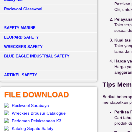
Pastikan 
Rockwool Glasswool
CE, untu
Pelayana
Toko ter
SAFETY MARINE
sesuai d
LEOPARD SAFETY
Kualitas
Toko yang
WRECKERS SAFETY
lama dan
BLUE EAGLE INDUSTRIAL SAFETY
Harga ya
Harga ya
anggaran
­ARTIKEL SAFETY
Tips Memi
FILE DOWNLOAD
Berikut bebera
mendapatkan pr
Rockwool Surabaya
Periksa 
Wreckers Brousur Catalogue
Cari tahu
Pedoman Pelaksanaan K3
produk d
Katalog Sepatu Safety