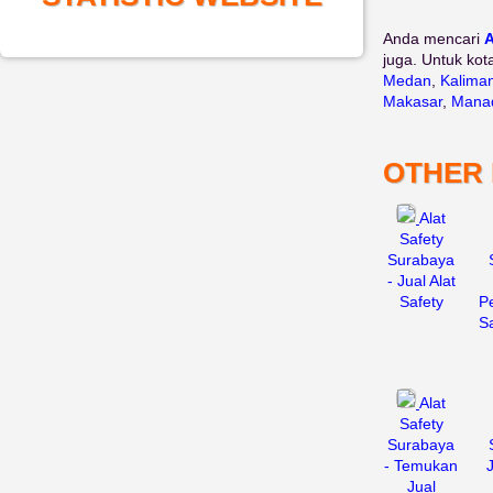
Anda mencari
A
juga. Untuk kot
Medan
,
Kalima
Makasar
,
Mana
OTHER
Alat
Safety
Surabaya
- Jual Alat
Safety
P
S
Alat
Safety
Surabaya
- Temukan
Jual