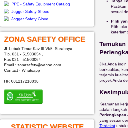
Tanya Te
PPE - Safety Equipment Catalog
Pastikan
Jogger Safety Shoes
sesuai de
Jogger Safety Glove
Pilih ya
Pilih to
keterlam
ZONA SAFETY OFFICE
Temukan P
Jl. Lebak Timur Kav III VI/5 Surabaya
Perlengk
Tlp. 031 - 51503054 ,
Fax 031 - 51503064
Jika Anda ingi
Email : zonasafety@yahoo.com
berkualitas, ku
Contact - Whatsapp
terjamin kuali
proyek Anda de
HP. 081217218838
Kesimpul
Keamanan kerja
adalah langkah
Perlengkapan 
yang sesuai de
STATISTIC WEBSITE
Terdekat
untuk s