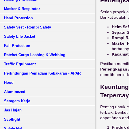
Perlengk
Masker & Respirator
Setiap proyek a
Berikut adalah 
Hand Protection
Helm Saf
Safety Vest - Rompi Safety
Sepatu S
Safety Life Jacket
Rompi Re
Masker R
Fall Protection
berbahay
Kacamat
Ratchet Cargo Lashing & Webbing
Pastikan memili
Traffic Equipment
Perlengkapan 
Perlindungan Pemadam Kebakaran - APAR
memilih perlind
Hood
Keuntung
Aluminezed
Terperca
Seragam Kerja
Penting untuk 
Jas Hujan
terbaik. Beriku
dapat Anda and
Scotlight
Produk d
Safety Net