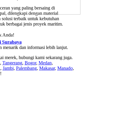
ceran yang paling bersaing di
al, dilengkapi dengan material
n solusi terbaik untuk kebutuhan
uk berbagai jenis proyek maritim.
ek Anda!
di Surabaya
enarik dan informasi lebih lanjut.
gai merek, hubungi kami sekarang juga.
,
Tangerang
,
Bogor
,
Medan
,
h
,
Jambi
,
Palembang
,
Makasar
,
Manado
,
!