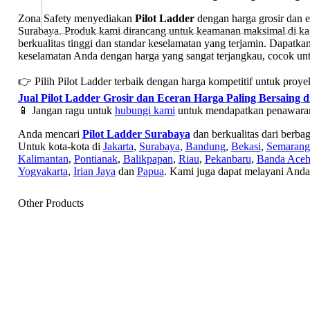
Zona Safety menyediakan
Pilot Ladder
dengan harga grosir dan e
Surabaya. Produk kami dirancang untuk keamanan maksimal di kap
berkualitas tinggi dan standar keselamatan yang terjamin. Dapatka
keselamatan Anda dengan harga yang sangat terjangkau, cocok unt
👉 Pilih Pilot Ladder terbaik dengan harga kompetitif untuk proy
Jual Pilot Ladder Grosir dan Eceran Harga Paling Bersaing 
📱 Jangan ragu untuk
hubungi kami
untuk mendapatkan penawaran m
Anda mencari
Pilot Ladder Surabaya
dan berkualitas dari berba
Untuk kota-kota di
Jakarta
,
Surabaya
,
Bandung
,
Bekasi
,
Semarang
Kalimantan
,
Pontianak
,
Balikpapan
,
Riau
,
Pekanbaru
,
Banda Ace
Yogyakarta
,
Irian Jaya
dan
Papua
. Kami juga dapat melayani Anda
Other Products